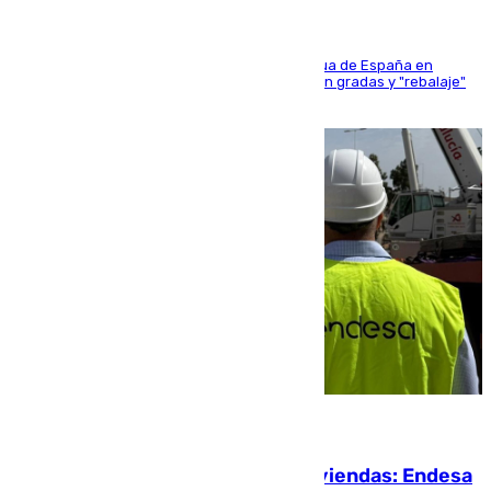
181 edición de la competición hípica más antigua de España en
activo donde aficionados y profesionales llenan gradas y "rebalaje"
de la playa de sanluqueña
06.08.2026
Más potencia para las Tres Mil Viviendas: Endesa