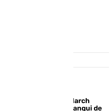
Andalucía
¿En qué consiste el March
Madness? La locura yanqui de