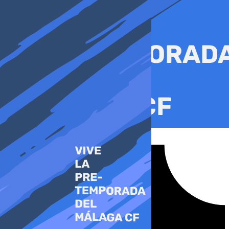
Ir
al
contenido
Tiktok