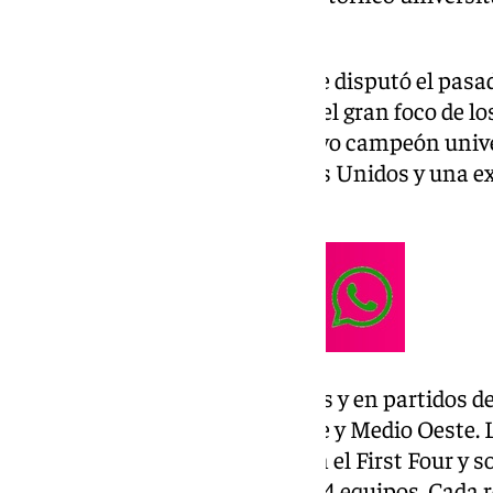
durante el mes de marzo.
Tras la Superbowl de NFL que se disputó el pasa
Madness toma el testigo y será el gran foco de l
americano para conocer el nuevo campeón univers
calendario deportivo en Estados Unidos y una e
comparación en el baloncesto.
El torneo se organiza por rondas y en partidos de
cuatro regiones: Este, Sur, Oeste y Medio Oeste.
de repesca, ocho equipos juegan el First Four y 
conformarán el bracket de los 64 equipos. Cada r