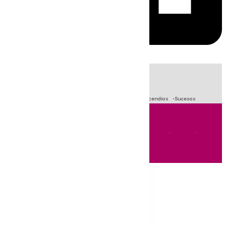
HOY
|
Fútbol
Crisis Migratoria en Ceuta
Primera División
Incendios
Sucesos
Andalucía