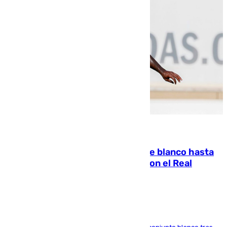
06.08.2026
Vinícius Júnior seguirá vestido de blanco hasta
2032 tras cerrar su renovación con el Real
Madrid