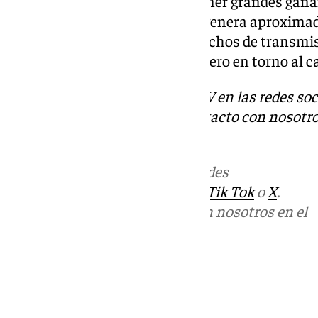
torneo de la NCAA pueden obtener grandes gana
recompensa el éxito. La NCAA genera aproxima
dólares al año gracias a los derechos de transm
lo que se mueve muchísimo dinero en torno al c
Descubre más noticias de 101TV en las redes soc
Tok
o
X
. Puedes ponerte en contacto con nosotro
informativos@101tv.es
.
Más noticias de
101TV
en las redes
sociales:
Instagram
,
Facebook
,
Tik Tok
o
X
.
Puedes ponerte en contacto con nosotros en el
correo
informativos@101tv.es
Tags:
Últimas noticias