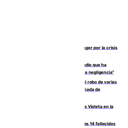
El Barça cancela un amistoso en Tánger por la crisis
en la frontera con Ceuta
El acalde de Niebla cree que el incendio que ha
afectado a dos aldeas se originó "por una negligencia"
Golpe cofrade en Jaén: investigan el robo de varias
joyas de la Virgen de la Fuensanta Coronada de
Alcaudete
Con Málaga exige duplicar los Puntos Violeta en la
Feria de Málaga
La Justicia ofrece a las familias de los 14 fallecidos