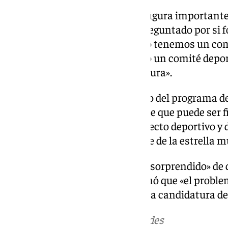
Hay un malagueño que es una figura importante 
es Fernando Hierro y ha sido preguntado por si f
una leyenda del Real Madrid. No tenemos un com
nosotros. Se está estructurando un comité depor
encantaría tener en la candidatura».
Por el momento solo ha hablado del programa ded
miércoles dará el primer nombre que puede ser f
empezaremos a hablar del proyecto deportivo y
daré a conocer el primer nombre de la estrella 
Además, Riquelme se muestra «sorprendido» de 
aceptara un debate con él y opinó que «el probl
propuestas por un lado» y «que la candidatura de 
Más noticias de
101TV
en las redes