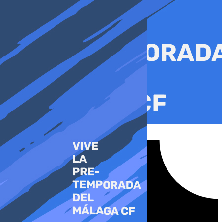
Ir
al
contenido
Tiktok