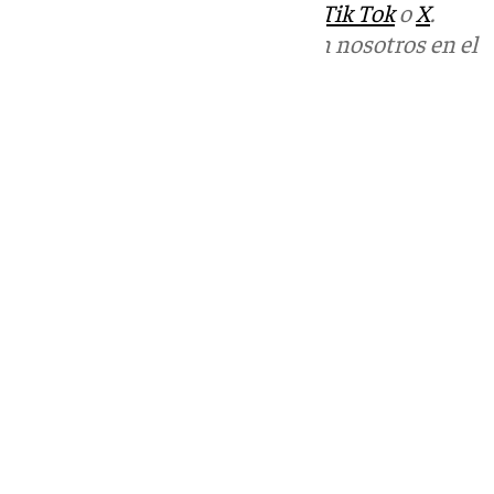
sociales:
Instagram
,
Facebook
,
Tik Tok
o
X
.
Puedes ponerte en contacto con nosotros en el
correo
informativos@101tv.es
Tags:
Fútbol
Real Madrid
Últimas noticias