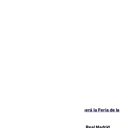
Talleres, escape room y música: así será la Feria de la
Juventud Cofrade de Málaga
El fichaje más caro de la historia del Real Madrid