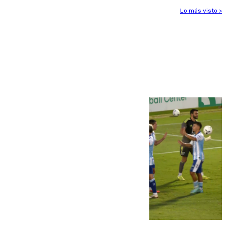
Lo más visto >
Más noticias
Ver más >