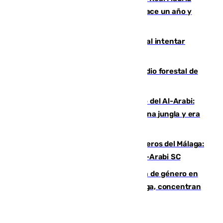
costaba 105 millones de euros menos hace un año y
jugaba en Leganés
Ceuta suma 82 fallecidos en el mar al intentar
cruzar la frontera española
Huelva eleva a emergencia el incendio forestal de
Niebla
Juanfran Funes, sobre el duro juego del Al-Arabi:
“Por momentos nos hemos metido en una jungla y era
hasta peligroso”
Ya se han estrenado los tres delanteros del Málaga:
Eneko Jauregui, bigoleador contra el Al-Arabi SC
35 mujeres asesinadas por violencia de género en
España en este 2026: Andalucía y Málaga, concentran
el foco de la tragedia