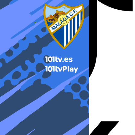
X-twitter