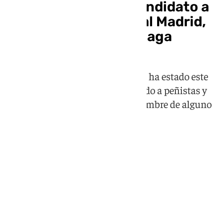
Enrique Riquelme, candidato a
la presidencia del Real Madrid,
hace campaña en Málaga
El competidor de Florentino Pérez ha estado este
sábado en la Costa del Sol visitando a peñistas y
afirma que el miércoles dará el nombre de alguno
de los fichajes 'atados'