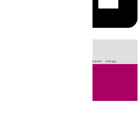
HOY
|
Fútbol
Primera División
Crisis Migratoria en Ceuta
Sucesos
LaLiga
Andalucía