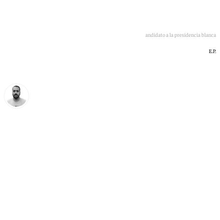
Enrique Riquelme, candidato a la presidencia blanca
E.P.
Pedro Jiménez
domingo, 31 mayo 2026, 11:54
Compartir: