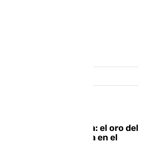
Andalucía
España 65-67 Bélgica: el oro del
Eurobasket se escapa en el