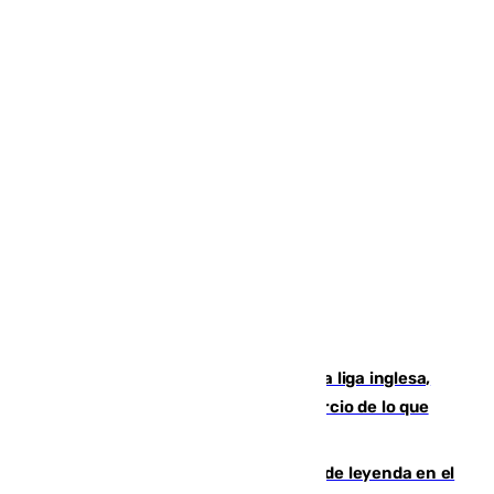
El Boreham Wood, equipo de la quinta liga inglesa,
rechaza una oferta equivalente a un tercio de lo que
vale el club por un jugador
La familia Hernangómez: un legado de leyenda en el