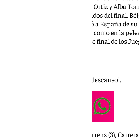
pérdida de balón, entre Mariona Ortiz y Alba Torre
a Antonia Delaere a cinco segundos del final. Bél
los últimos tres minutos, apartó a España de su 
derrotar a las de Miguel Méndez como en la pelea
hace dos años y en los cuartos de final de los Ju
Ficha técnica
España 65 -67 Bélgica. (37-31, al descanso).
ESPAÑA: Ortiz (3), Pueyo (11), Torrens (3), Carrer