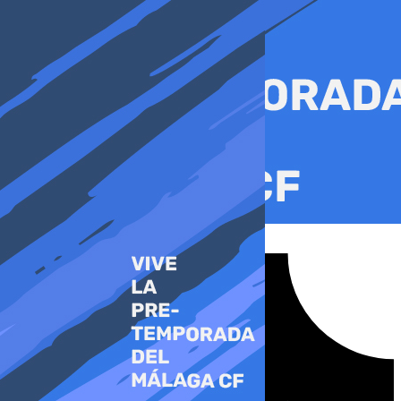
Ir
al
contenido
Tiktok