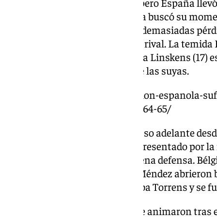
A fuego lento se cocinó la final pero España llevó
supo sufrir cuando la campeona buscó su momen
Awa Fam y Raquel Carrera, con demasiadas pérd
repartido y mejor movido que el rival. La tem
11 rebotes) y la potencia de Kyara Linskens (17) es
Julie Allemand (19) quien tiró de las suyas.
https://www.101tv.es/la-seleccion-espanola-suf
final-del-eurobasket-femenino-64-65/
La selección española dio un paso adelante desd
cuarto, un fondo de armario representado por la
puntos en ese parcial, y una buena defensa. Bélgi
sin demasiado acierto y las de Méndez abrieron 
las pérdidas, sacó la garra de Alba Torrens y se f
Contra las cuerdas, las belgas se animaron tras e