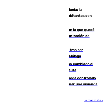
mundo del baloncesto
Nuevo récord de población en Andalucía: la
comunidad supera los 8,7 millones de habitantes con
una alta tasa de extranjeros
Agrede sexualmente a una mujer con la que quedó
por Instagram: dos años prisión e indemnización de
9.000 euros
Un turista de 17 años, hospitalizado tras ser
atropellado a propósito en el Centro de Málaga
De bocadillos a lentejas y pollo: así ha cambiado el
menú de los militares desplegados en Ceuta
El incendio forestal de San Roque queda controlado
tras obligar a evacuar a 19 familias y dañar una vivienda
Lo más visto >