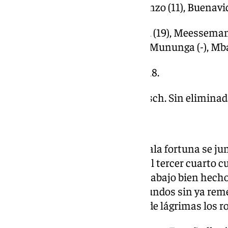
inicial–; Ayuso (11), Vilaró (3), Ginzo (11), Buenavida
BÉLGICA: Delaere (9), Allemand (19), Meesseman (
quinteto inicial–; Claessens (-), Mununga (-), Mbaka
Parciales: 19-18, 18-13, 15-18, 13-18.
Árbitros: Salins, Gajdosz y Praksch. Sin eliminad
Pabellón: La Paz y la Amistad.
La falta de inexperiencia y la mala fortuna se j
los últimos minutos. Como en el tercer cuarto c
España vivió de las rentas del trabajo bien hech
pérdida de balón, con cinco segundos sin ya re
pitaron a Raquel Carrera, llenó de lágrimas los r