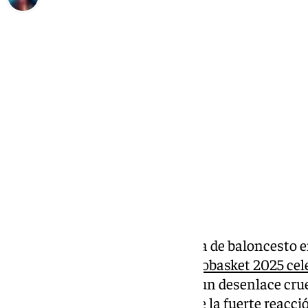
José Luis Sabatel
domingo, 29 junio 2025, 22:18
Compartir:
La selección española femenina de baloncesto en
este domingo
en la final del Eurobasket 2025 cel
la Amistad de El Pireo (Grecia)
, un desenlace cru
revancha en su mano a pesar de la fuerte reacció