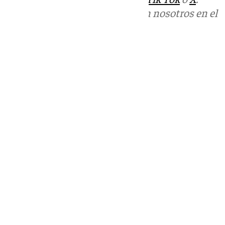
Puedes ponerte en contacto con nosotros en el
correo
informativos@101tv.es
Tags:
Últimas noticias