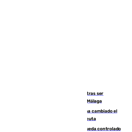
Un turista de 17 años, hospitalizado tras ser
atropellado a propósito en el Centro de Málaga
De bocadillos a lentejas y pollo: así ha cambiado el
menú de los militares desplegados en Ceuta
El incendio forestal de San Roque queda controlado