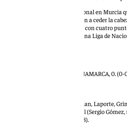
Un 12 de octubre de Fiesta Nacional en Murcia q
porque los daneses se resistieron a ceder la cab
se medirá contra Serbia, tercera con cuatro punto
billete a los cuartos de final de una Liga de Nac
campeona.
FICHA TÉCNICA:
–RESULTADO: ESPAÑA, 1 – DINAMARCA, 0. (0-0, 
–ALINEACIONES:
ESPAÑA: Raya; Pedro Porro, Vivian, Laporte, Gri
(Merino, min.62); Lamine Yamal (Sergio Gómez, 
min.62) y Morata (Joselu, min.78).