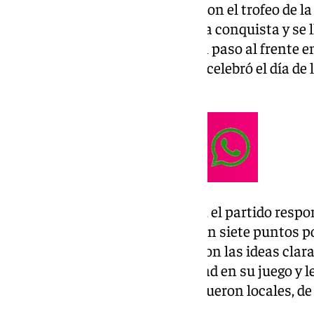
Los de Luis de la Fuente brindaron el trofeo de l
su primer partido en casa tras la conquista y se 
cabeza del grupo. España dio un paso al frente e
un día especialmente brillante, celebró el día de
los daneses en la tabla.
Con ese primer puesto en juego, el partido resp
muy igualada. España, ahora con siete puntos por 
encontró con una Dinamarca con las ideas clara
balón. A la ‘Roja’ le faltó velocidad en su juego y
gol, aunque las dos más claras fueron locales, d
Yamal.