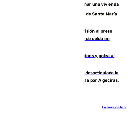
tras obligar a evacuar a 19 familias y dañar una vivienda
La restauración de la Real Colegiata de Santa María
de Antequera ya tiene adjudicataria
El Supremo ratifica los 17 años de prisión al preso
que mató estrangulado a su compañero de celda en
Morón
El Betis supera el examen de Champions y golea al
Arsenal en Dublín (1-3)
Golpe internacional al narcotráfico: desarticulada la
red que introdujo 21 toneladas de cocaína por Algeciras,
Málaga y Valencia
Lo más visto >
Más noticias