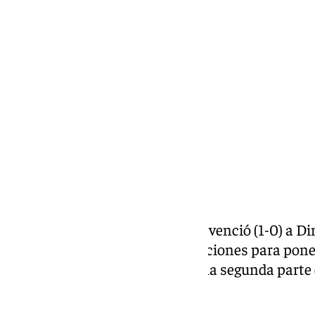
Francisco Marmolejo
sábado, 12 octubre 2024, 23:12
Compartir:
La
selección española
de fútbol venció (1-0) a D
tercera jornada de la Liga de Naciones para poner
un gol de Martin Zubimendi en la segunda parte 
Enrique Roca de Murcia.