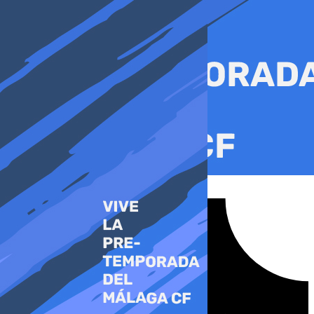
Ir
al
contenido
Tiktok