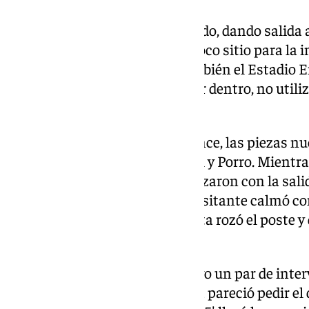
El capitán empezó muy motivado, dando salida 
defensa de cinco danesa dejó poco sitio para la
poca chispa. La necesitaba también el Estadio
los suyos pero, con el atasco por dentro, no utili
De la Fuente.
Se notaban los cambios en el once, las piezas nu
banda que compartieron Yamal y Porro. Mientras
ausencias importantes, amenazaron con la salid
Dolberg. Además, el conjunto visitante calmó 
a los 20 minutos, cuando Morata rozó el poste 
desde lejos.
El meta español David Raya tuvo un par de inte
incómoda campeona de Europa pareció pedir el 