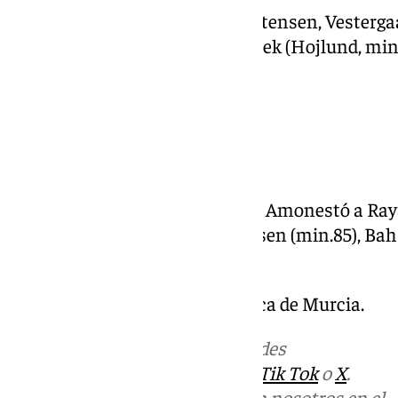
DINAMARCA: Schmeichel; Kristensen, Vestergaar
Hjulmand, Kristiansen; Gronbaek (Hojlund, min.7
Dolberg (Poulsen, min.73).
–GOL:
1 – 0, min.79, Zubimendi.
–ÁRBITRO: Ivan Kruzliak (SVK). Amonestó a Raya
Y a Hjulmand (min.23), Kristensen (min.85), Bah
Dinamarca.
–ESTADIO: Estadio Enrique Roca de Murcia.
Más noticias de
101TV
en las redes
sociales:
Instagram
,
Facebook
,
Tik Tok
o
X
.
Puedes ponerte en contacto con nosotros en el