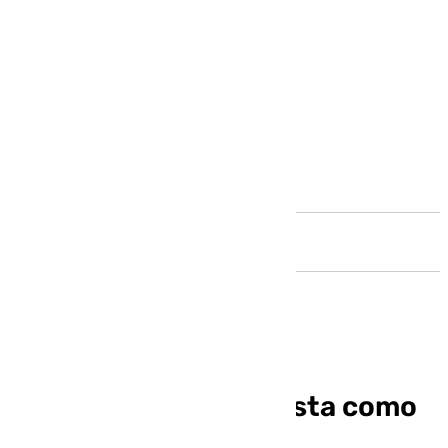
Andalucía
España celebra la Fiesta como
líder (1-0)