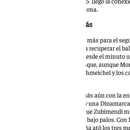
soluciones, aunque justo en el 45′ llegó la cone
perdonó el jugador del FC Barcelona.
España mete una marcha más
De la Fuente sin duda pidió algo más para el seg
apretar en la presión arriba para recuperar el ba
identidad de su equipo. Así fue desde el minuto
jugadores en las acciones de ataque, aunque Mor
delantero del Milan topó con Schmeichel y los c
gol.
España hizo recular a su rival más aún con la e
dejó un nuevo aviso. El empuje y una Dinamarc
sirvieron el balón en la frontal que Zubimendi ma
falta de reacción de Schmeichel bajo palos. Con
desquició a los defensas y España ató los tres p