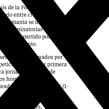
uis de la Fuente se
duelo entre croatas y
ia-Alemania se medirá con el
rán eliminatorias a partido
e 2025; el partido por el
ingo 8 de junio.
eses, ahora entrenados por
tición oficial, por primera
ra jornada de la fase de
 los hombres entonces
ados frente a la ‘Oranje’ (1-
s neerlandeses es,