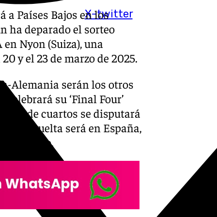
á a Países Bajos en los
X-twitter
ún ha deparado el sorteo
A en Nyon (Suiza), una
l 20 y el 23 de marzo de 2025.
ia-Alemania serán los otros
e celebrará su ‘Final Four’
natoria de cuartos se disputará
que la vuelta será en España,
3 de marzo.