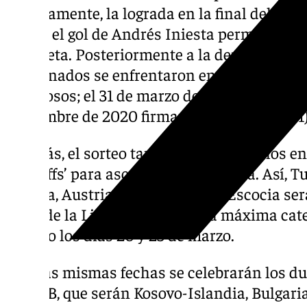
precisamente, la lograda en la final del Mun
donde el gol de Andrés Iniesta permitió bord
camiseta. Posteriormente a la derrota en ti
combinados se enfrentaron en dos ocasione
amistosos; el 31 de marzo de 2015, España per
noviembre de 2020 firmaron un empate (1-1)
Además, el sorteo también dictaminó los en
‘Playoffs’ para ascender de categoría. Así, 
Bélgica, Austria-Serbia y Grecia-Escocia se
subir de la Liga B a la Liga A, la máxima cat
partido los días 20 y 23 de marzo.
En esas mismas fechas se celebrarán los du
C a la B, que serán Kosovo-Islandia, Bulgari