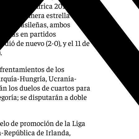
dial de Sudáfrica 2010,
ar su primera estrella en la
erras brasileñas, ambos
s más en partidos
dió de nuevo (2-0), y el 11 de
.
frentamientos de los
Turquía-Hungría, Ucrania-
rán los duelos de cuartos para
egoría; se disputarán a doble
elo de promoción de la Liga
a-República de Irlanda,