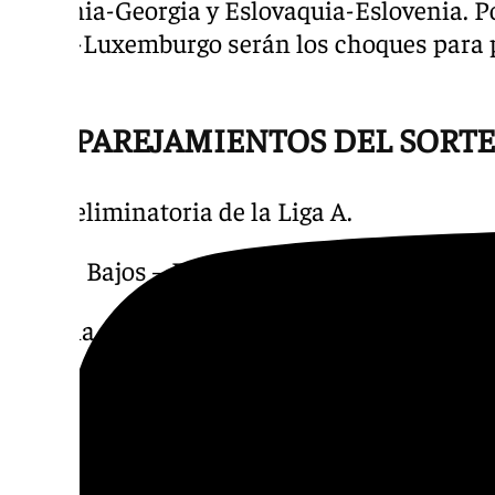
Armenia-Georgia y Eslovaquia-Eslovenia. Po
Malta-Luxemburgo serán los choques para p
C.
–EMPAREJAMIENTOS DEL SORTE
-Fase eliminatoria de la Liga A.
Países Bajos – ESPAÑA.
Croacia – Francia.
Dinamarca – Portugal.
Italia – Alemania.