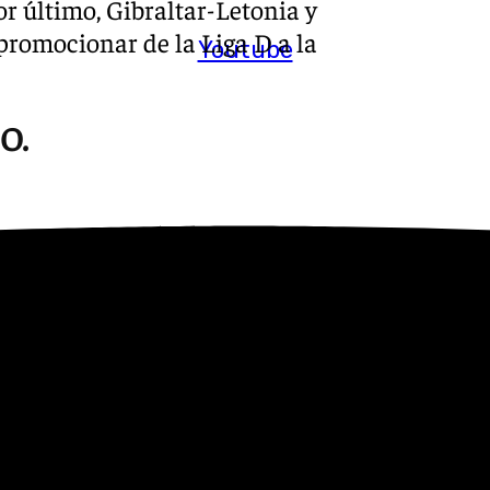
r último, Gibraltar-Letonia y
romocionar de la Liga D a la
Youtube
O.