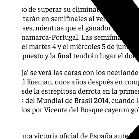
En caso de superar su eliminatoria, los de L
enfrentarán en semifinales al vencedor del 
franceses, mientras que el ganador del Ital
del Dinamarca-Portugal. Las semifinales se
único el martes 4 y el miércoles 5 de junio d
tercer puesto y la final tendrán lugar el dom
‘La Roja’ se verá las caras con los neerland
Ronald Koeman, once años después en compe
vez desde la estrepitosa derrota en la prime
grupos del Mundial de Brasil 2014, cuando
dirigidos por Vicente del Bosque cayeron gole
5).
La última victoria oficial de España ante lo