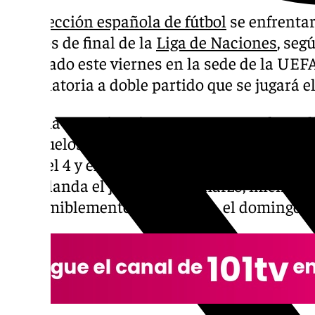
La
selección española de fútbol
se enfrentar
cuartos de final de la
Liga de Naciones
, seg
celebrado este viernes en la sede de la UEF
eliminatoria a doble partido que se jugará e
Croacia-Francia, Dinamarca-Portugal e Ital
tres duelos de cuartos de la competición, qu
entre el 4 y el 8 de junio. La ida de la elimi
en Holanda el jueves 20 de marzo, mientras 
presumiblemente en Valencia, el domingo 2