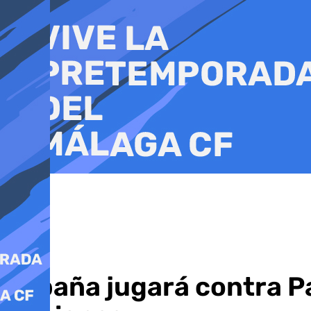
Ir
al
contenido
España jugará contra Paí