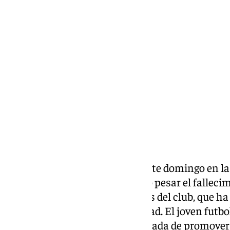
Pedro Jiménez
domingo, 30 marzo 2025, 14:00
Compartir:
El Málaga CF ha comunicado este domingo en las
contra el Oviedo y con profundo pesar el falleci
equipo benjamín de las escuelas del club, que ha
consecuencia de una enfermedad. El joven futbo
Fundación Club, entidad encargada de promover el