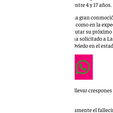
deporte entre niños y niñas de entre 4 y 17 años.
La triste noticia ha generado una gran conmoció
cantera del club malaguista, así como en la expe
encontraba en Oviedo para disputar su próximo 
respeto y homenaje, el Málaga ha solicitado a L
durante el partido ante el Real Oviedo en el estad
El Málaga solicita a LaLiga llevar crespones
el Oviedo en señal de luto
“El Málaga CF lamenta profundamente el falleci