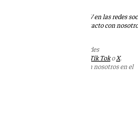
suyos.
Descubre más noticias de 101TV en las redes soc
Tok
o
X
. Puedes ponerte en contacto con nosotro
informativos@101tv.es
Más noticias de
101TV
en las redes
sociales:
Instagram
,
Facebook
,
Tik Tok
o
X
.
Puedes ponerte en contacto con nosotros en el
correo
informativos@101tv.es
Tags:
Últimas noticias