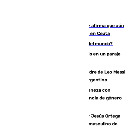
Vivas niega la versión del Gobierno y afirma que aún
quedan entre 8.000 y 11.000 migrantes en Ceuta
¿Es Tadej Pogacar el mejor ciclista del mundo?
Los Bomberos combaten un incendio en un paraje
de Granada
Muere a los 68 años Jorge Messi, padre de Leo Messi
y pieza fundamental en la carrera del argentino
Retiene a su mujer en su casa y ameneza con
quemar la vivienda: nuevo caso de violencia de género
en Málaga
Dos sevillanos de oro: Manuel Cruz y Jesús Ortega
ganan el campeonato del mundo sub19 masculino de
remo