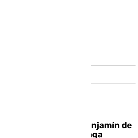
Andalucía
Fallece un jugador benjamín de
la Fundación del Málaga