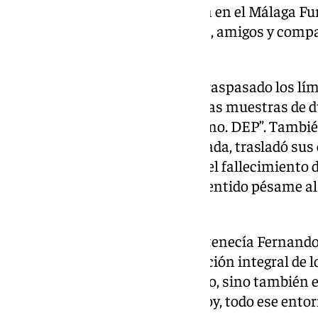
Fernando, jugador del Benjamín en el Málaga F
sentido pésame para familiares, amigos y compañ
través de sus canales oficiales.
El impacto de esta pérdida ha traspasado los lím
Unicaja Baloncesto se sumó a las muestras de d
sentido: “Lo sentimos muchísimo. DEP”. También 
conjunto blanquiazul esta jornada, trasladó su
“Lamentamos profundamente el fallecimiento d
nuestro cariño y nuestro más sentido pésame al 
Descanse en paz”.
La Fundación MCF, a la que pertenecía Fernando
club de Martiricos con la formación integral de l
desde el punto de vista deportivo, sino también e
compañerismo y el esfuerzo. Hoy, todo ese entorn