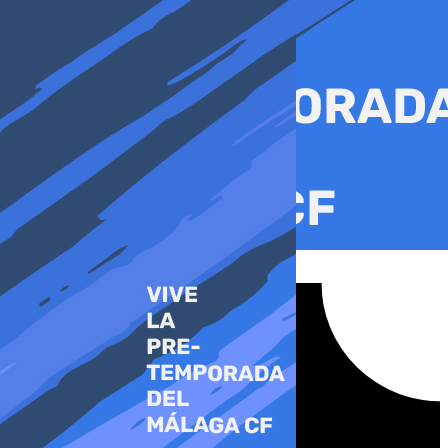
Ir
al
contenido
Tiktok