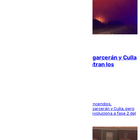
08.08.2026
Incendios de Castellón: Sierra Engarcerán y Culla
evolucionan positivamente y centran los
esfuerzos en Tírig
La UME se suma al operativo de control de los incendios,
progresando adecuadamente los de Sierra Engarcerán y Culla, pero
centrando todo el empeño en el de Culla, que evoluciona a fase 2 del
PEIF