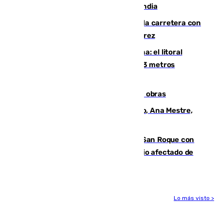
por un rayo durante un partido en Tailandia
Muere un conductor tras salirse de la carretera con
su turismo en la A-480 a la altura de Jerez
Julio supera a junio en basura marina: el litoral
occidental malagueño recoge más de 33 metros
cúbicos de residuos
El Cádiz se afila ante un Granada en obras
La nueva presidenta del Parlamento, Ana Mestre,
hace parada institucional en Cádiz
Estabilizado el incendio forestal de San Roque con
19 familias aún desalojadas y un domicilio afectado de
gravedad
Lo más visto >