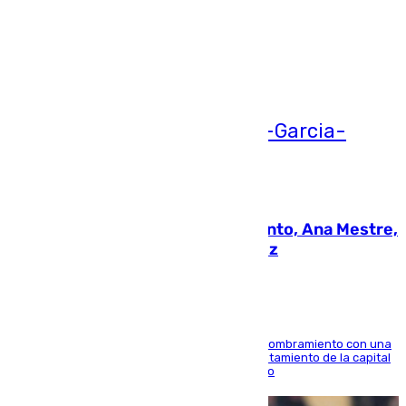
Más noticias
Ver más >
05.08.2026
La nueva presidenta del Parlamento, Ana Mestre,
hace parada institucional en Cádiz
Ana Mestre estrena su agenda oficial tras su nombramiento con una
doble visita a la Diputación Provincial y al Ayuntamiento de la capital
para sellar una etapa de colaboración y diálogo