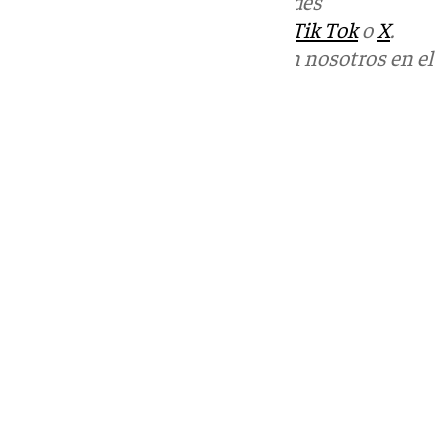
Más noticias de
101TV
en las redes
sociales:
Instagram
,
Facebook
,
Tik Tok
o
X
.
Puedes ponerte en contacto con nosotros en el
correo
informativos@101tv.es
Tags:
Últimas noticias