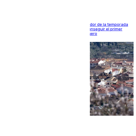
El conjunto de Juanfran Funes afronta el ecuador de la temporada
contra el cuadro catarí, en el que intentarán conseguir el primer
triunfo de los amistosos previo al arranque liguero
05.08.2026