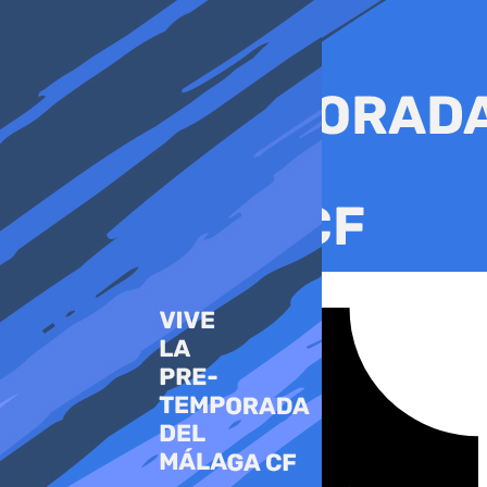
Ir
al
contenido
Tiktok