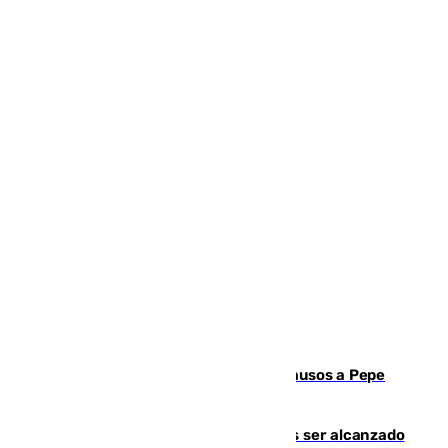
Granada despide con lágrimas y aplausos a Pepe
Habichuela
Un futbolista de 24 años muere tras ser alcanzado