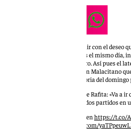
La norma dice que puede cumplir con el deseo q
cuando no sean los dos partidos el mismo día, 
que pasen entre un partido y otro. Así pues el lat
filial, en el partido ante La Unión Malacitano qu
101TV
, y entrará en la convocatoria del domingo 
️ Funes aclara la situación de Rafita: «Va a
a intentar que pueda jugar dos partidos en
Declaraciones al completo en
https://t.co
#Rafita
#Funes
pic.twitter.com/yaTPpeuw