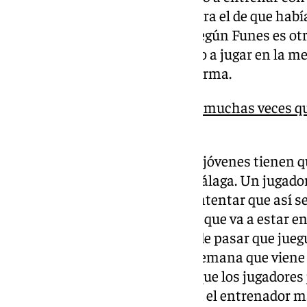
El motivo, a priori, parecía que era el de que hab
con los ‘mayores’. La realidad, según Funes es otr
alterne ambos equipos, llegando a jugar en la me
equipo y filial si lo permite la norma.
Funes: «Más que participar muchas veces 
participaciones de calidad»
“Esto va a pasar más veces. Los jóvenes tienen qu
Malagueño, es un jugador del Málaga. Un jugador
en una semana pues vamos a intentar que así sea
ganas de hacerlo. Es un jugador que va a estar en 
que ha estado hasta ahora puede pasar que juegu
que sea titular con el filial y la semana que viene
Tenemos que tener muy claro, que los jugadores 
todo con licencia de filial», decía el entrenador 