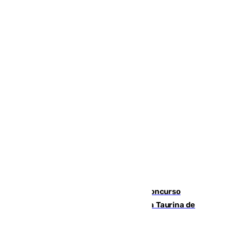
La adrenalina y las acrobacias del Concurso
Nacional de Recortadores abren la Feria Taurina de
Málaga