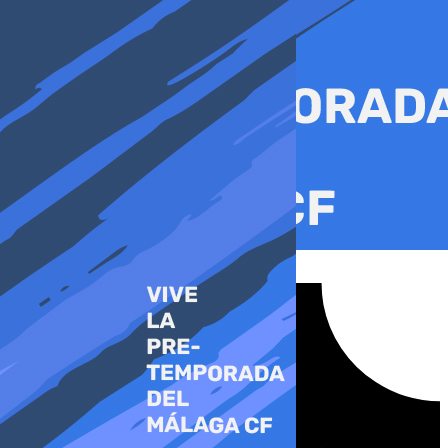
Ir
al
contenido
Tiktok