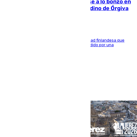
Muere un indigente tras quemarse a lo bonzo en
una bañera en el municipio granadino de Órgiva
Se trata de un hombre de 52 años y nacionalidad finlandesa que
vivía en la calle y que hace unos días, fue atendido por una
enfermedad mental