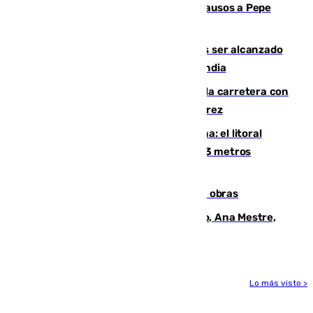
Granada despide con lágrimas y aplausos a Pepe
Habichuela
Un futbolista de 24 años muere tras ser alcanzado
por un rayo durante un partido en Tailandia
Muere un conductor tras salirse de la carretera con
su turismo en la A-480 a la altura de Jerez
Julio supera a junio en basura marina: el litoral
occidental malagueño recoge más de 33 metros
cúbicos de residuos
El Cádiz se afila ante un Granada en obras
La nueva presidenta del Parlamento, Ana Mestre,
hace parada institucional en Cádiz
Lo más visto >