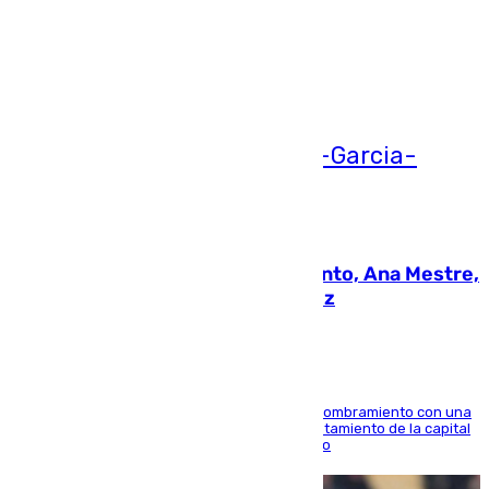
Más noticias
Ver más >
05.08.2026
La nueva presidenta del Parlamento, Ana Mestre,
hace parada institucional en Cádiz
Ana Mestre estrena su agenda oficial tras su nombramiento con una
doble visita a la Diputación Provincial y al Ayuntamiento de la capital
para sellar una etapa de colaboración y diálogo