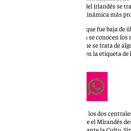
cuádriceps derecho. En el caso del irlandés se 
contusión y debería volver a la dinámica más pr
Caso distinto es el del extremo, que fue baja de 
ante los de Miranda de Ebro y ya se conocen los 
médicas. Respecto a Dorrio sí que se trata de a
desde el club malaguista le ponen la etiqueta de
ocurre con Aaron Ochoa.
Por otra parte, Funes recupera a los dos centrale
Ambos cumplieron sanción ante el Mirandés des
por el duelo en el Reino de León ante la Cultu. Si