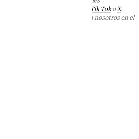
sociales:
Instagram
,
Facebook
,
Tik Tok
o
X
.
Puedes ponerte en contacto con nosotros en el
correo
informativos@101tv.es
Tags:
Últimas noticias