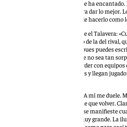
entrenamiento espectacular, me ha encantado. H
Tienen que sacar esa espina para dar lo mejor. 
mucho. Ojalá seamos capaces de hacerlo como l
El “otro fútbol” que fue clave ante el Talavera: «
hablaba de ilusión nuestra, sino de la del rival,
adversario de mayor categoría, pues puedes escri
reciente de su club. Eso hace que no sea tan sor
equipos de Primera División perder con equipos 
fácil, porque se hacen rotaciones y llegan jugado
rotación».
Cómo está con la eliminación: “A mí me duele. Me
autobús y ver a la gente que tiene que volver. Cl
entrenar mucho y que todo eso se manifieste cu
La energía que fluye por mí es muy grande. La il
unas circunstancias complejas como para casi t