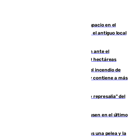
Las marca internacionales ganan espacio en el
Centro de Málaga: La Tagliatella abre en el antiguo local
de Vox Sports Bar
Moreno pide extremar la precaución ante el
incendio de Niebla, que supera las 4.000 hectáreas
340 personas más desalojadas por el incendio de
Niebla, que mantiene a 410 evacuadas y contiene a más
de 500 efectivos trabajando
Italia responde ante las "medidas de represalia" del
Gobierno de Sánchez
El Sevilla se desinfla ante el Leverkusen en el último
ensayo (1-2)
Tensión en la prisión de Alhaurín tras una pelea y la