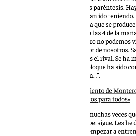
la Copa. A partir de ahí cerramos paréntesis. H
mochila de los problemas que han ido teniendo. 
siente así. Más por la forma en la que se produc
que van a ver el partido. Llegan a las 4 de la mañ
siguiente. Uno se siente mal, pero no podemos v
sacar la sonrisa para dar lo mejor de nosotros. S
Viene con tres victorias seguidas el rival. Se h
fuerte defensivamente. En ese bloque ha sido c
resultados. En jugada solo le han…”.
Funes, sobre el bajo rendimiento de Montero
provocar que haya momentos para todos»
Charla con los jugadores: “Hay muchas veces qu
derrota a ellos les escuece y les persigue. Les he
ellos terminó el duelo antes de empezar a entr