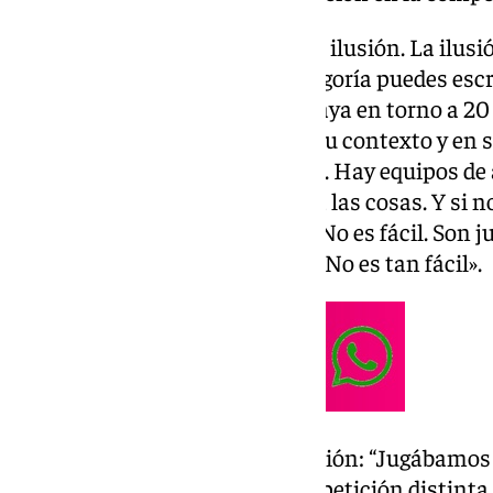
Resaca de Copa: «No hablaba de ilusión. La ilusi
contra un rival de superior categoría puedes escr
excusa. No es casualidad que haya en torno a 2
de inferior categoría. Están en su contexto y en s
Hace que no sea tanta sorpresa. Hay equipos de 
de dos categorías menos. Iguala las cosas. Y si 
del fútbol, estás en desventaja. No es fácil. So
minutos, que vienen de lesión… No es tan fácil».
Estado anímico con la eliminación: “Jugábamos
paréntesis porque era una competición distinta.