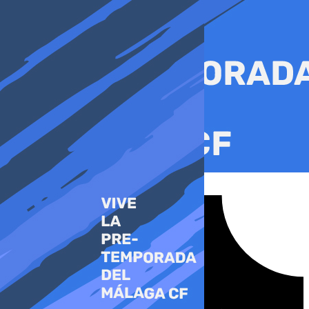
Ir
al
contenido
Tiktok