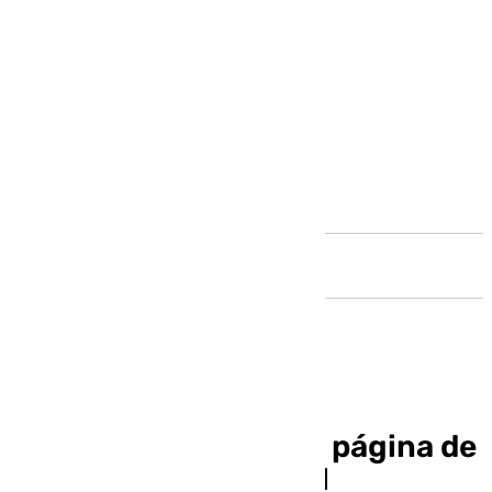
Andalucía
Funes quiere pasar la página de
la Copa: «Cerramos el