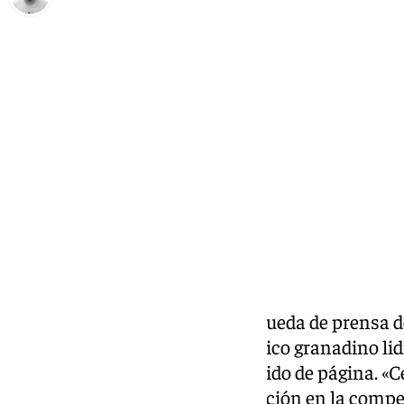
Pedro Jiménez
viernes, 5 diciembre 2025, 13:27
Compartir:
Este viernes ha tenido lugar la rueda de prensa d
lunes ante el Zaragzoza. El técnico granadino lid
también, donde quiso pasar rápido de página. «C
Funes en relación a esa eliminación en la compe