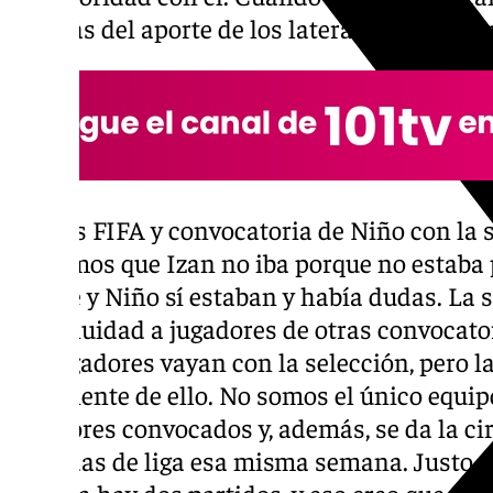
además del aporte de los laterales, que da
Fechas FIFA y convocatoria de Niño con la 
sabíamos que Izan no iba porque no estaba 
Chupe y Niño sí estaban y había dudas. La 
continuidad a jugadores de otras convocator
los jugadores vayan con la selección, pero la
consciente de ello. No somos el único equip
jugadores convocados y, además, se da la c
jornadas de liga esa misma semana. Justo 
España hay dos partidos, y eso creo que deb