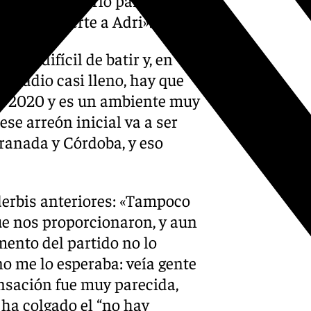
esearle suerte a Adri».
 muy difícil de batir y, en
stadio casi lleno, hay que
de 2020 y es un ambiente muy
ese arreón inicial va a ser
Granada y Córdoba, y eso
derbis anteriores: «Tampoco
ue nos proporcionaron, y aun
ento del partido no lo
o me lo esperaba: veía gente
ensación fue muy parecida,
a ha colgado el “no hay