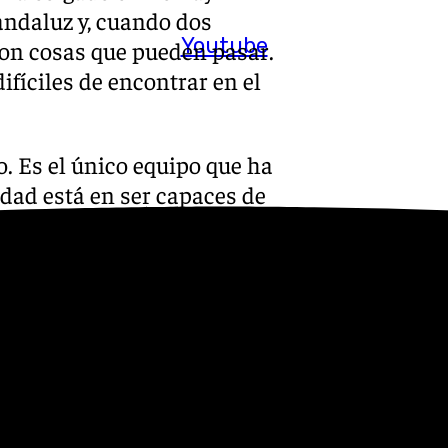
l andaluz y, cuando dos
Youtube
son cosas que pueden pasar.
ifíciles de encontrar en el
o. Es el único equipo que ha
idad está en ser capaces de
ocurra pasa por afrontar el
pelota al Cádiz, a pesar de la
os salir a ganar y llevarnos
 a por ellos. No tengo dudas
o será otra cosa».
stadio: «Ellos van a querer
renador siempre da un