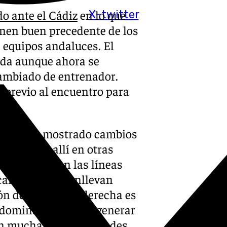
o ante el Cádiz
en lo que
X-twitter
enen buen precedente de los
 equipos andaluces. El
ada aunque ahora se
cambiado de entrenador.
 previo al encuentro para
ádiz ya ha mostrado cambios
ncuentros allí en otras
 un bloque con las líneas
 cambios que conllevan
ón de Suso en la derecha es
 dominar. Intentan generar
an muchas superioridades,