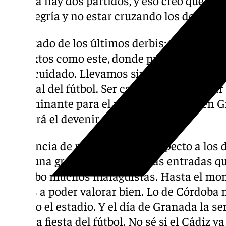
con alegría y no estar cruzando los dedos. D
Resultado de los últimos derbis: «El Cádiz es
contextos como este, donde puede haber un e
tener cuidado. Llevamos sin ganar allí des
especial del fútbol. Ser capaces de aguantar 
determinante para el partido. Ya lo fue en 
marcará el devenir del encuentro».
Diferencia de malaguista en respecto a los 
hubo una gran diferencia en las entradas q
así hubo muchos malaguistas. Hasta el mom
vamos a poder valorar bien. Lo de Córdoba n
en todo el estadio. Y el día de Granada la s
era una fiesta del fútbol. No sé si el Cádiz y