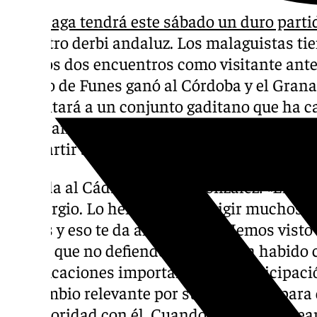
El
Málaga tendrá este sábado un duro partid
será otro derbi andaluz. Los malaguistas ti
últimos dos encuentros como visitante ante
cuadro de Funes ganó al Córdoba y el Gran
enfrentará a un conjunto gaditano que ha 
Juanfran Funes compareció ante los medios
compartir sensaciones.
Llegada al Cádiz de Sergio González: «El C
con Sergio. Lo hemos visto dirigir muchos e
etapas y eso te da alguna idea. Hemos visto
juntas que no defiende tan bajo. Ha habido
modificaciones importantes. La participaci
un cambio relevante por su capacidad para
superioridad con él. Cuando se juntan, cre