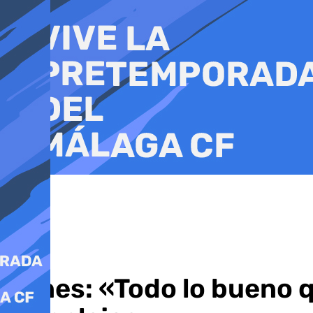
Ir
al
contenido
Funes: «Todo lo bueno q