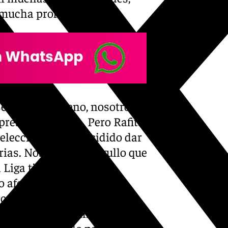
n mucha profundidad».
selección: «Bueno, nosotros
preseleccionado. Pero Rafita,
selección habrá decidido dar
ias. Nos llena de orgullo que
 Liga tiene que ser
o afectado: van varios
ircunstancia de que hay dos
cuando van los chicos con
eríamos evitarlo para vivirlo