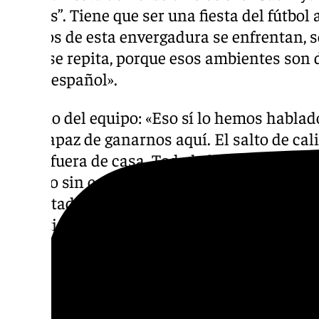
billetes”. Tiene que ser una fiesta del fútbo
equipos de esta envergadura se enfrentan, 
Ojalá se repita, porque esos ambientes son d
fútbol español».
Estadio del equipo: «Eso sí lo hemos hablad
sido capaz de ganarnos aquí. El salto de cal
ganar fuera de casa. Todo lo bueno que nos 
partido sin complejos. Queremos quitarle la 
dificultad, y tenemos que intentarlo. Querem
el partido. Tenemos el convencimiento de ir
de que lo vamos a intentar; luego el resultad
Presión de Sergio González por ganar en su e
mostrar su mejor versión. El cambio de ent