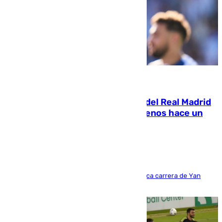
07.08.2026
El fichaje más caro de la historia del Real Madrid
costaba 105 millones de euros menos hace un
año y jugaba en Leganés
Del filial pepinero a récord absoluto: la meteórica carrera de Yan
Diomande en solo doce meses