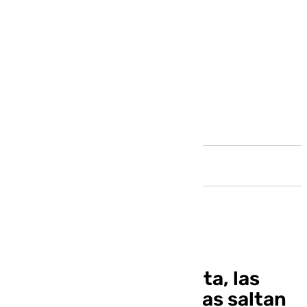
Andalucía
Griezmann calza Kipsta, las
botas de las pachangas saltan