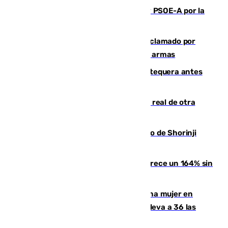
Vuelve el duelo dialéctico entre PP y PSOE-A por la
financiación de las autonomías
Detienen en Málaga a un fugitivo reclamado por
Colombia por homicidio y transporte de armas
Prueba final del Granada ante el Antequera antes
del inicio de la Liga
Ceuta se prepara ante la posibilidad real de otra
entrada masiva el 15 de agosto
Cártama, protagonista en el Europeo de Shorinji
Kempo celebrado en Berlín
La llegada de inmigrantes a Ceuta crece un 164% sin
contar la entrada masiva
Igualdad confirma el asesinato de una mujer en
Benahavís como violencia machista y eleva a 36 las
víctimas en 2026