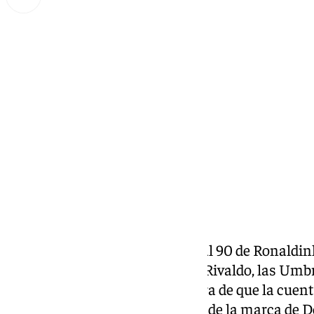
Miguel Alfonso
sábado, 25 enero 2025, 14:53
Compartir:
Las Joma Alfonso, las Nike Total 90 de Ronaldinh
David Beckham, las Mizuno de Rivaldo, las Umbro
Kipsta de
Griezmann
. A la espera de que la cue
pronuncie sobre esta nueva era de la marca de De