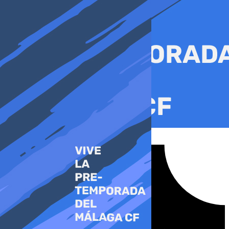
Ir
al
contenido
Tiktok