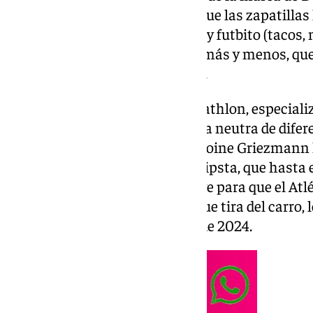
Atlético de Madrid, lo cierto es que las zapatilla
pachangas de peñas de fútbol 7 y futbito (tacos, 
salto al la élite. Calzarán, nada más y menos, qu
momento y de la última década.
La multinacional francesa Decathlon, especializ
ser un multiusos con una marca neutra de difere
de la carrera del ‘Principito’. Antoine Griezman
patrio sumándose al barco de Kipsta, que hasta
al fútbol peñero. El hombre clave para que el At
cosas diferentes en ataque, el que tira del carro,
que lleva usando desde finales de 2024.