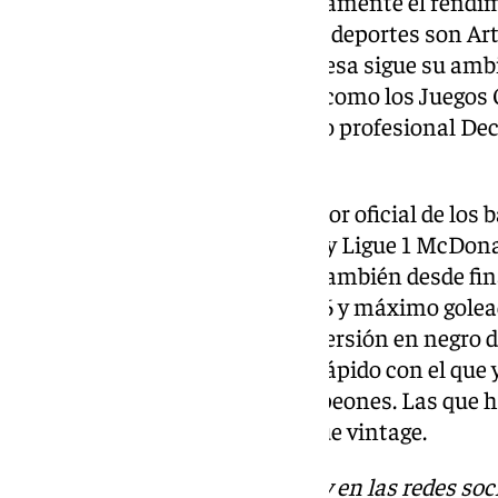
y su misión de mejorar continuamente el rendim
marcas especializadas en otros deportes son Art
Kiprun. La multinacional francesa sigue su ambi
involucrarse en alianzas clave, como los Juegos
París 2024, el equipo de ciclismo profesional 
Decathlon Ford Racing Team.
Actualmente, Kipsta es proveedor oficial de los b
Conference League de la UEFA, y Ligue 1 McDonal
Jupiler Pro League en Bélgica. También desde fina
Bota de Oro de la Eurocopa 2016 y máximo golead
Madrid ha estado usando una versión en negro de
modelo ligero para correr más rápido con el que 
incluyendo 3 en la Liga de Campeones. Las que h
Decathlon son blancas, un toque vintage.
Descubre más noticias de 101Tv en las redes soc