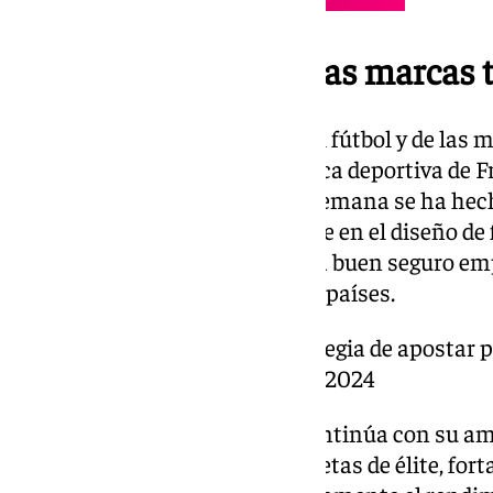
Artengo o Kiprun, otras marcas 
Una revolución en el mundo del fútbol y de las ma
e internacional galo con la marca deportiva de 
hace meses este cambio, esta semana se ha hecho 
jugador participará activamente en el diseño de 
cocreador de los borceguís que a buen seguro e
futbolistas franceses y de otros países.
Decathlon tiene una estrategia de apostar po
durante los juegos de parís 2024
Con esta alianza, Decathlon continúa con su amb
grandes colaboraciones con atletas de élite, for