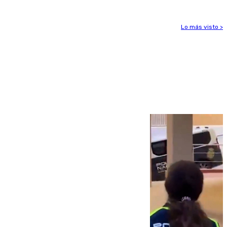
Lo más visto >
Más noticias
Ver más >