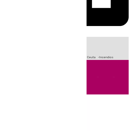
HOY
|
Fútbol
Sucesos
Primera División
Crisis Migratoria en Ceuta
Incendios
Andalucía