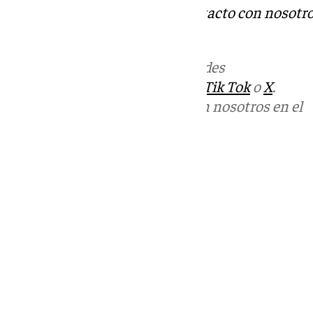
Tok
o
X
. Puedes ponerte en contacto con nosotro
informativos@101tv.es
Más noticias de
101TV
en las redes
sociales:
Instagram
,
Facebook
,
Tik Tok
o
X
.
Puedes ponerte en contacto con nosotros en el
correo
informativos@101tv.es
Tags:
Últimas noticias