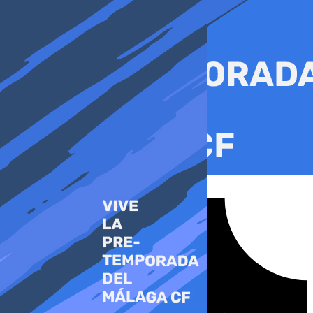
Ir
al
contenido
Tiktok