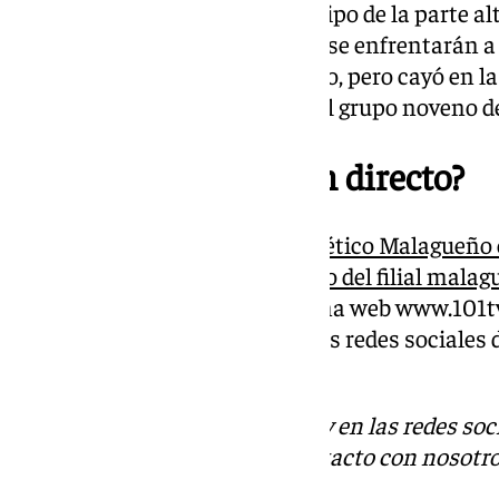
Málaga CF para recibir a un equipo de la parte al
18:00 horas. Los blanquiazules se enfrentarán a
en puestos de playoff de ascenso, pero cayó en la
corresponde a la 20ª jornada del grupo noveno d
¿Cómo ver el duelo en directo?
Como todos los partidos del Atlético Malagueño 
retransmitirá en directo el duelo del filial malagu
través de la señal TDT y la página web www.101tv
la retransmisión. Además, en las redes sociales 
lo que ocurra.
Descubre más noticias de 101Tv en las redes soc
Tok
o
X
. Puedes ponerte en contacto con nosotro
informativos@101tv.es
.