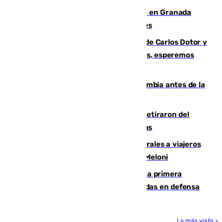
Controlado un incendio de rastrojos en Granada
junto a la autovía y al Callejón de Nogales
Juanfran Funes, sobre las lesiones de Carlos Dotor y
Fernando Calero: “Estamos preocupados, esperemos
que no sea nada”
Felipe VI refuerza los lazos con Colombia antes de la
llegada del nuevo presidente
Fernando Calero y Carlos Dotor se retiraron del
encuentro contra el Ceuta con molestias
España restablece controles temporales a viajeros
procedentes de Italia como repuesta a Meloni
El Málaga cae ante el Ceuta y suma la primera
derrota de la pretemporada dejando dudas en defensa
Lo más visto >