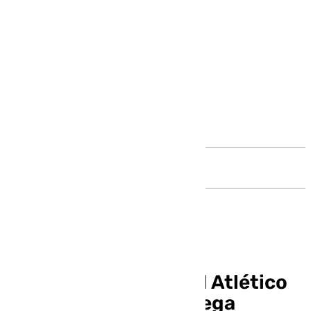
Andalucía
Horario y dónde ver el Atlético
Malagueño-Huétor Vega