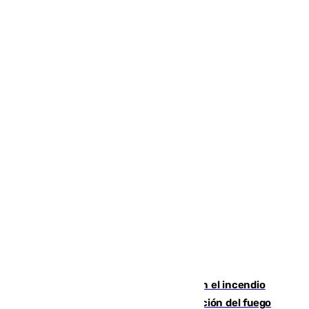
Activado el nivel 2 de emergencia en el incendio
forestal de Niebla por la compleja evolución del fuego