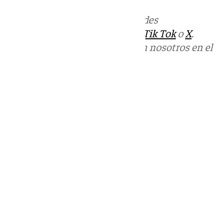
Más noticias de
101TV
en las redes
sociales:
Instagram
,
Facebook
,
Tik Tok
o
X
.
Puedes ponerte en contacto con nosotros en el
correo
informativos@101tv.es
Tags:
Últimas noticias