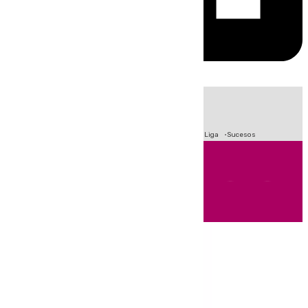
HOY
|
Fútbol
Primera División
Crisis Migratoria en Ceuta
LaLiga
Sucesos
Andalucía