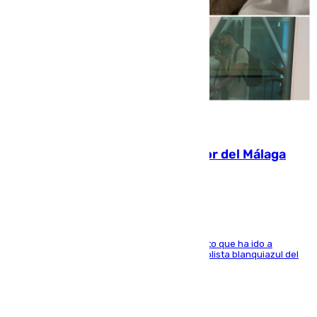
07.08.2026
Isco, la nueva mascota del jugador del Málaga
Dani Lorenzo
El centrocampista marbellí es ‘padre’ de un gato que ha ido a
recoger a Vigo y su nombre es como el exfutbolista blanquiazul del
Arroyo de la Miel