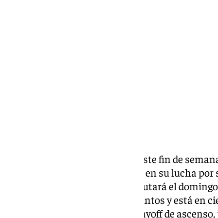
Pedro Jiménez
viernes, 31 enero 2025, 18:39
Compartir:
El Atlético Malagueño regresa este fin de seman
afrontar un nuevo compromiso en su lucha por sub
Huétor Vega y el partido se disputará el domingo
granadino es séptimo con 27 puntos y está en cie
se encontraba en puestos de playoff de ascenso, 