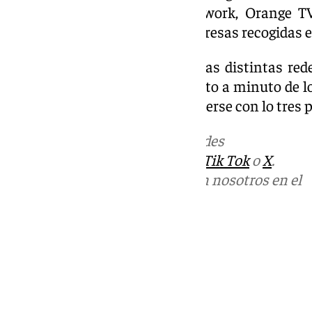
Movistar Plus +, DAZN, Finetwork, Orange TV
Prime Video o varias de las empresas recogidas 
Además, a través de la web y las distintas rede
podrá seguir en directo el minuto a minuto de lo
ambos conjuntos buscarán hacerse con lo tres 
Más noticias de
101TV
en las redes
sociales:
Instagram
,
Facebook
,
Tik Tok
o
X
.
Puedes ponerte en contacto con nosotros en el
correo
informativos@101tv.es
Tags:
Últimas noticias