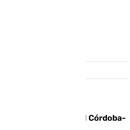
Andalucía
Horario y dónde ver el Córdoba-
Málaga