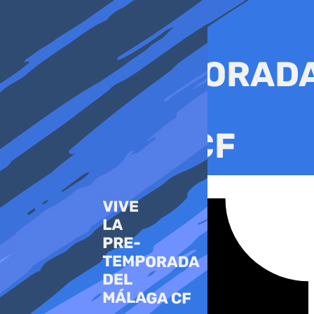
Ir
al
contenido
Tiktok