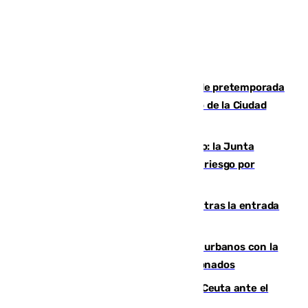
Málaga-Ceuta: cuarto compromiso de pretemporada
de los blanquiazules en busca del Trofeo de la Ciudad
Autónoma
Málaga, en alerta por el virus del Nilo: la Junta
decreta Campanillas como zona de alto riesgo por
varios casos recientes
El Gobierno registra 1.342 menores tras la entrada
masiva del pasado 30 de julio
Cádiz despide seis «puntos negros» urbanos con la
orden de retirada para quioscos abandonados
La Armada suma cuatro buques en Ceuta ante el
aviso de un nuevo cruce el 15 de agosto