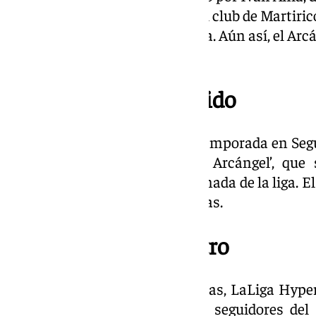
argumentos futbolísticos que el club de Martiric
realizar en la presente campaña. Aún así, el Arc
entradas de la temporada.
Fecha y hora del partido
El primer
derbi andaluz
de la temporada en Segu
Nuevo Estadio Municipal ‘El Arcángel’, que 
correspondiente a la cuarta jornada de la liga. 
7 de septiembre, a las 21.00 horas.
Dónde ver el encuentro
A diferencia de otras temporadas, LaLiga Hype
de múltiples dispositivos. Los seguidores del