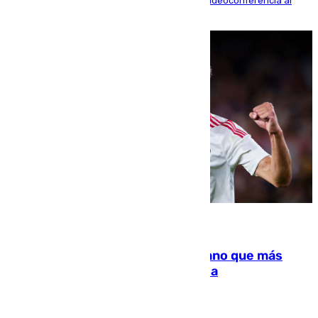
La mayoría de las comparecencias serán por videoconferencia al
residir los familiares fuera de España
07.08.2026
Juanlu Sánchez, el sexto canterano que más
dinero deja en las arcas del Sevilla