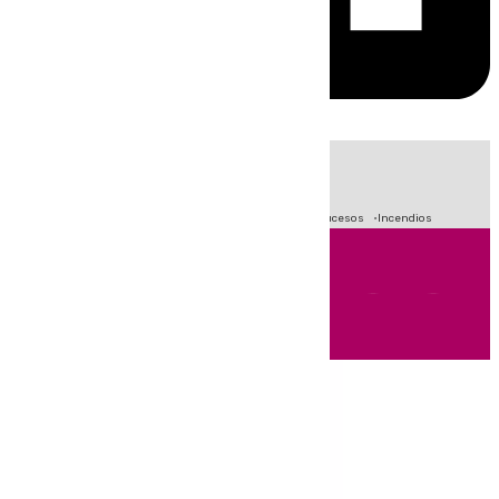
HOY
|
Fútbol
Primera División
Crisis Migratoria en Ceuta
Sucesos
Incendios
Andalucía