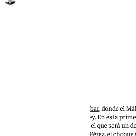
Ignacio Pérez
martes, 29 octubre 2024, 16:46
Compartir:
Tras el partido de Liga ante el Eibar,
donde el Mál
llega el turno para la Copa del Rey. En esta prime
enfrentarán al CD Estepona, en el que será un de
Debido al del césped del Muñoz Pérez, el choque 