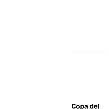
Andalucía
Horario y dónde ver el
Estepona-Málaga de Copa del