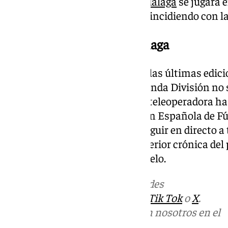
El derbi entre el Estepona y el
Málaga
se jugará e
de octubre, a las 21:00 horas, coincidiendo con 
Dónde ver el Estepona-Málaga
Como viene siendo habitual en las últimas edici
equipos de Primera RFEF y Segunda División no 
televisión, puesto que ninguna teleoperadora ha 
altas exigencias de la Federación Española de Fú
el estadio, el choque se podrá seguir en directo a 
101 Televisión, así como la posterior crónica del
101tv.es en cuanto finalice el duelo.
Más noticias de
101TV
en las redes
sociales:
Instagram
,
Facebook
,
Tik Tok
o
X
.
Puedes ponerte en contacto con nosotros en el
correo
informativos@101tv.es