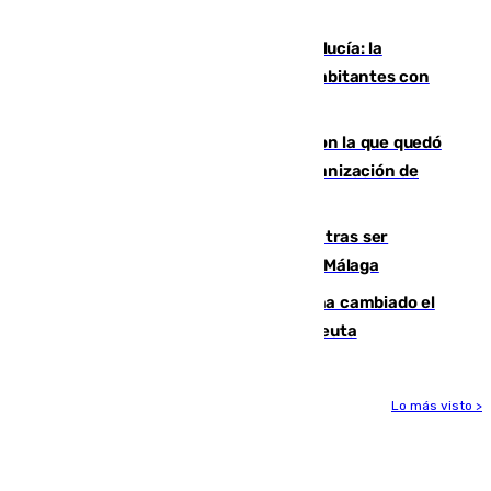
mundo del baloncesto
Nuevo récord de población en Andalucía: la
comunidad supera los 8,7 millones de habitantes con
una alta tasa de extranjeros
Agrede sexualmente a una mujer con la que quedó
por Instagram: dos años prisión e indemnización de
9.000 euros
Un turista de 17 años, hospitalizado tras ser
atropellado a propósito en el Centro de Málaga
De bocadillos a lentejas y pollo: así ha cambiado el
menú de los militares desplegados en Ceuta
Lo más visto >
Más noticias