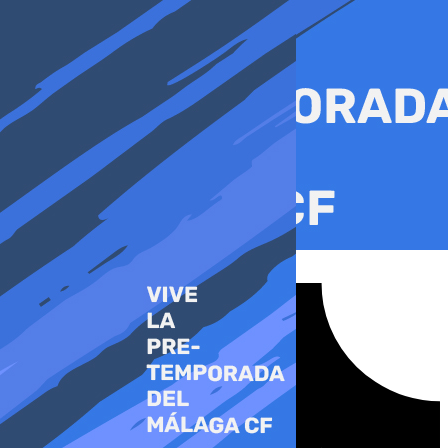
Ir
al
contenido
Tiktok