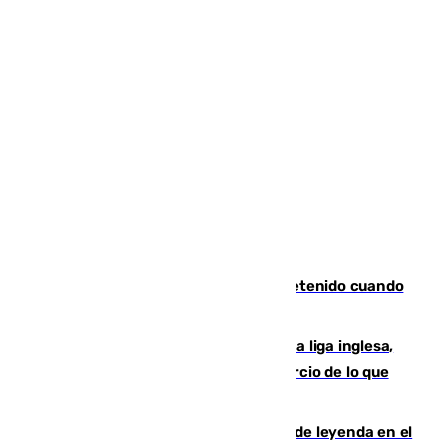
Mata a su expareja en Murcia y es detenido cuando
huía hacia Granada
El Boreham Wood, equipo de la quinta liga inglesa,
rechaza una oferta equivalente a un tercio de lo que
vale el club por un jugador
La familia Hernangómez: un legado de leyenda en el