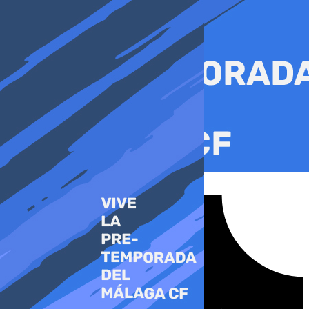
Ir
al
contenido
Tiktok