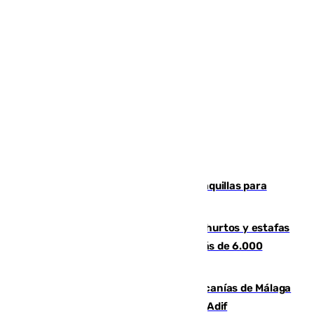
El mercado de Jerez refrigera sus taquillas para
facilitar las compras a sus visitantes
Detenida una pareja por presuntos hurtos y estafas
en Málaga tras ser descubiertos con más de 6.000
euros
Retrasos y cancelaciones en el Cercanías de Málaga
por una avería en la infraestructura de Adif