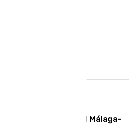
Andalucía
Horario y dónde ver el Málaga-
Almería