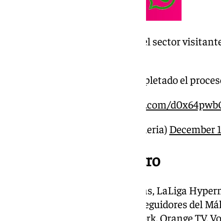
¡¡Agotadas las entradas en el sector visitant
En 10 minutos habéis completado el proceso
On tour Málaga.
pic.twitter.com/d0x64pwb
— UD Almería (@U_D_Almeria)
December 1
Dónde ver el encuentro
A diferencia de otras temporadas, LaLiga Hyper
de múltiples dispositivos. Los seguidores del Má
Movistar Plus +, DAZN, Finetwork, Orange TV, V