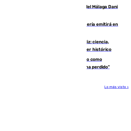
Isco, la nueva mascota del jugador del Málaga Dani
Lorenzo
El observatorio de Calar Alto de Almería emitirá en
directo el eclipse solar del 12 de agosto
El «Trío de Eclipses» arranca en Cádiz: ciencia,
naturaleza y seguridad ante un atardecer histórico
Noruega pide la dimisión de Infantino como
presidente de la FIFA: "La confianza se ha perdido"
Lo más visto >
Más noticias
Ver más >