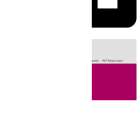
HOY
|
Fútbol
Primera División
LaLiga
Crisis Migratoria en Ceuta
101 Televisión
Andalucía