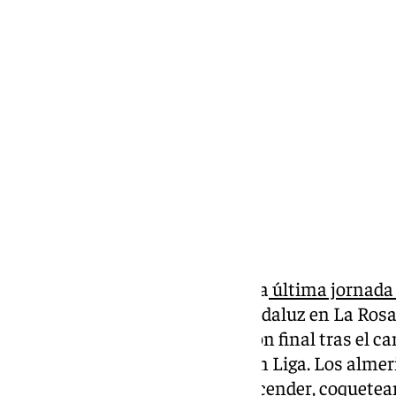
Pedro Jiménez
martes, 16 diciembre 2025, 11:58
Compartir:
Este fin de semana tiene lugar la
última jornada
parón navideño. Habrá derbi andaluz en La Rosal
de Funes buscan poner el colofón final tras el c
de momento no se ha perdido en Liga. Los almer
de la pomada de la lucha por ascender, coquete