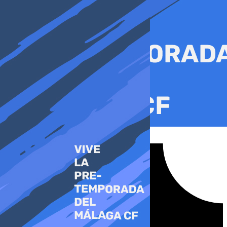
Ir
al
contenido
Tiktok