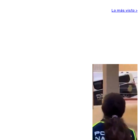
Lo más visto >
Más noticias
Ver más >