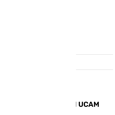
Andalucía
Horario y dónde ver el UCAM
Murcia-Unicaja