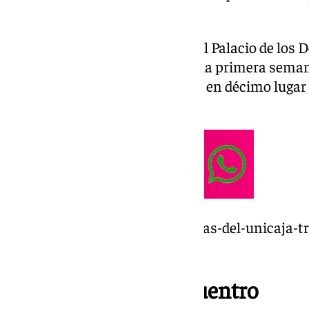
Unicaja y UCAM Murcia.
Visita complicada del Unicaja al Palacio de los 
trepidante con dos partidos en la primera semana
será ante el UCAM, que marcha en décimo lugar de
ACB.
https://www.101tv.es/las-12-uvas-del-unicaja-tr
alegrias/
Fecha y hora del encuentro