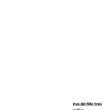
Málaga refuerza la vigilancia por el virus del Nilo tras