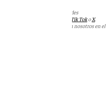
Más noticias de
101TV
en las redes
sociales:
Instagram
,
Facebook
,
Tik Tok
o
X
.
Puedes ponerte en contacto con nosotros en el
correo
informativos@101tv.es
Tags:
Últimas noticias