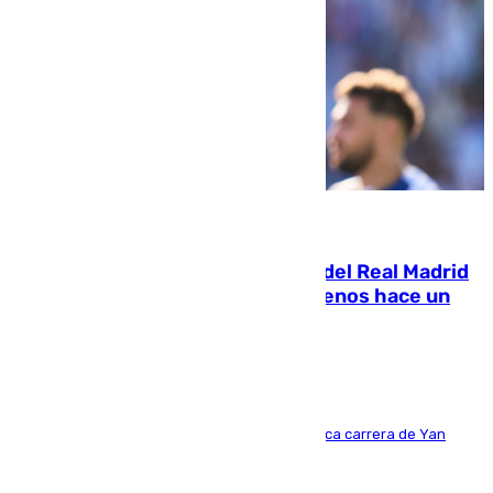
07.08.2026
El fichaje más caro de la historia del Real Madrid
costaba 105 millones de euros menos hace un
año y jugaba en Leganés
Del filial pepinero a récord absoluto: la meteórica carrera de Yan
Diomande en solo doce meses