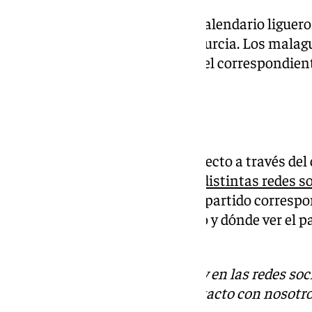
El Unicaja
vuelve a jugar en el calendario liguero
con su partido ante el UCAM Murcia. Los malag
murciano en un duelo que será el correspondien
la Liga Endesa de baloncesto.
Dónde ver el partido
El partido se podrá seguir en directo a través de
través de la web (101tv.es) y las
distintas redes s
podrá seguir lo que ocurra en el partido correspo
Liga Endesa. Ya sabes el horario y dónde ver el p
Baloncesto y UCAM Murcia.
Descubre más noticias de 101Tv en las redes soc
Tok
o
X
. Puedes ponerte en contacto con nosotro
informativos@101tv.es