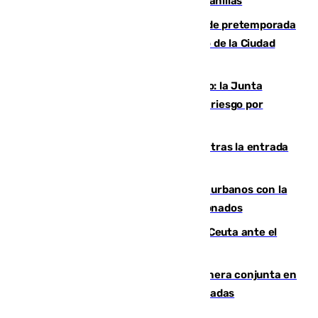
detectar un mosquito positivo en Campanillas
Málaga-Ceuta: cuarto compromiso de pretemporada
de los blanquiazules en busca del Trofeo de la Ciudad
Autónoma
Málaga, en alerta por el virus del Nilo: la Junta
decreta Campanillas como zona de alto riesgo por
varios casos recientes
El Gobierno registra 1.342 menores tras la entrada
masiva del pasado 30 de julio
Cádiz despide seis «puntos negros» urbanos con la
orden de retirada para quioscos abandonados
La Armada suma cuatro buques en Ceuta ante el
aviso de un nuevo cruce el 15 de agosto
Guardia Civil y RFEF trabajan de manera conjunta en
el caso de las estafas de ventas de entradas