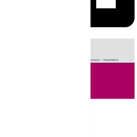
HOY
|
Fútbol
Primera División
Crisis Migratoria en Ceuta
Sucesos
Incendios
Andalucía