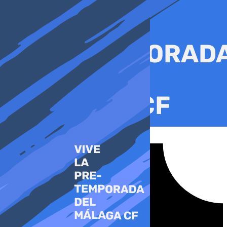
Ir
al
contenido
Tiktok