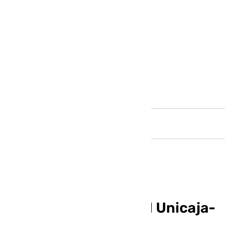
Andalucía
Horario y dónde ver el Unicaja-
Barça