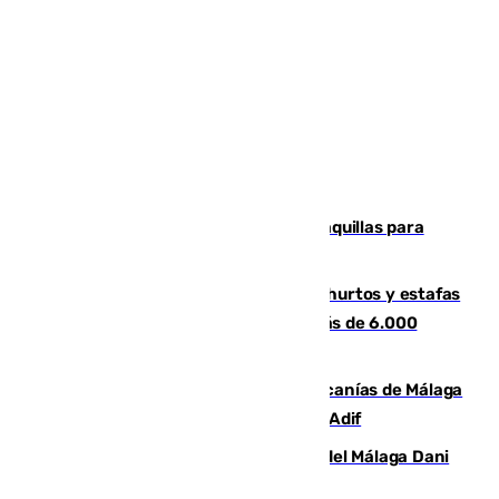
El mercado de Jerez refrigera sus taquillas para
facilitar las compras a sus visitantes
Detenida una pareja por presuntos hurtos y estafas
en Málaga tras ser descubiertos con más de 6.000
euros
Retrasos y cancelaciones en el Cercanías de Málaga
por una avería en la infraestructura de Adif
Isco, la nueva mascota del jugador del Málaga Dani
Lorenzo