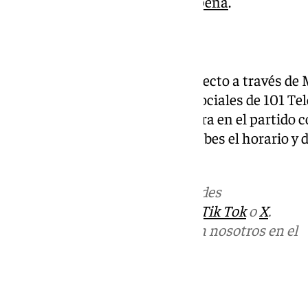
europea con un duelo en el
Carpena
.
Dónde ver el partido
El partido se podrá seguir en directo a través de
de la web y las distintas redes sociales de 101 Te
minuto a minuto de lo que ocurra en el partido c
jornada de la Liga Endesa. Ya sabes el horario y d
Unicaja y el Barça.
Más noticias de
101TV
en las redes
sociales:
Instagram
,
Facebook
,
Tik Tok
o
X
.
Puedes ponerte en contacto con nosotros en el
correo
informativos@101tv.es
Tags: