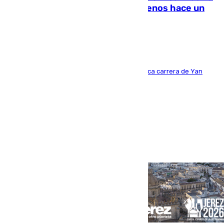
costaba 105 millones de euros menos hace un
año y jugaba en Leganés
Del filial pepinero a récord absoluto: la meteórica carrera de Yan
Diomande en solo doce meses