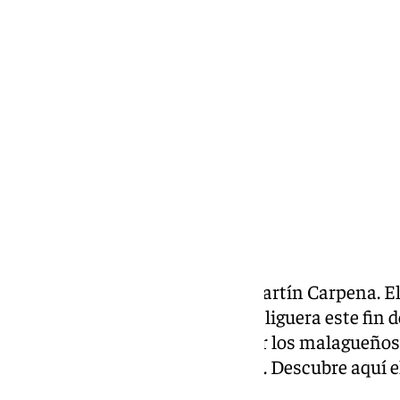
Pedro Jiménez
viernes, 25 octubre 2024, 13:27
Compartir:
Se avecina un partidazo en el Martín Carpena. El
para disputar la quinta jornada liguera este fi
tres victorias y, en caso de ganar los malagueños
diferencia entre ambos equipos. Descubre aquí el
Barça.