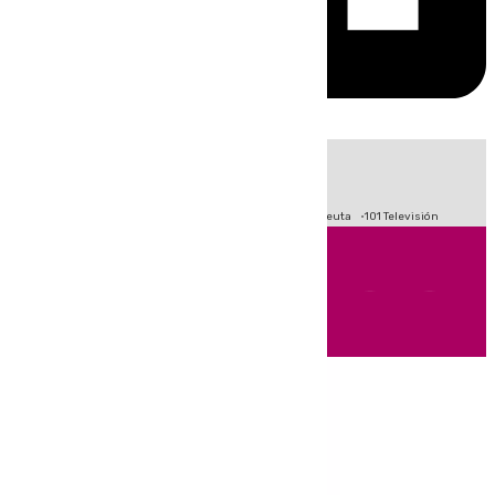
HOY
|
Fútbol
Primera División
LaLiga
Crisis Migratoria en Ceuta
101 Televisión
Andalucía