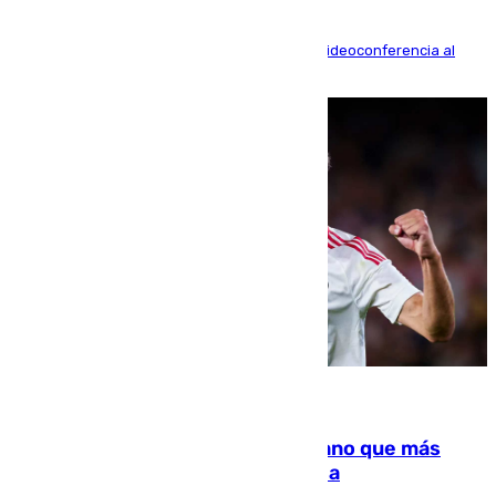
La mayoría de las comparecencias serán por videoconferencia al
residir los familiares fuera de España
07.08.2026
Juanlu Sánchez, el sexto canterano que más
dinero deja en las arcas del Sevilla