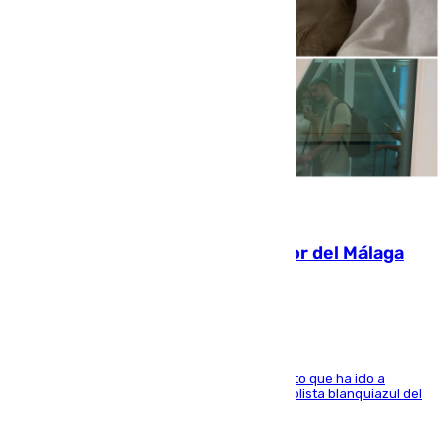
07.08.2026
Isco, la nueva mascota del jugador del Málaga
Dani Lorenzo
El centrocampista marbellí es ‘padre’ de un gato que ha ido a
recoger a Vigo y su nombre es como el exfutbolista blanquiazul del
Arroyo de la Miel