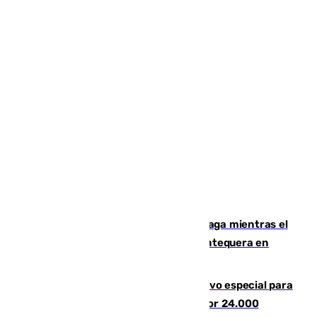
El taró tiñe de niebla la costa de Málaga mientras el
calor se concentra en el interior con Antequera en
aviso amarillo
La Guardia Civil prepara un dispositivo especial para
el eclipse del 12 de agosto compuesto por 24.000