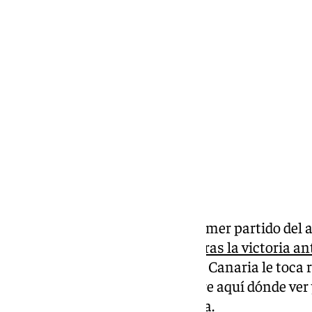
Pedro Jiménez
viernes, 3 enero 2025, 14:14
Compartir:
Apenas dos días después del primer partido del a
segundo compromiso liguero.
Tras la victoria a
billete a la Copa del Rey de Gran Canaria le toca 
Casademont Zaragoza. Descubre aquí dónde ver y 
Unicaja y Casademont Zaragoza.