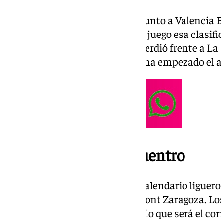
Los malagueños son colíderes junto a Valencia B
de Aragón es séptimo y tiene en juego esa clasifi
partido, el equipo de Zaragoza perdió frente a L
resarcirse ante un Unicaja que ha empezado el a
Fecha y hora del encuentro
El Unicaja
vuelve a jugar en el calendario liguer
con su partido ante el Casademont Zaragoza. Lo
conjunto zaragozano en un duelo que será el co