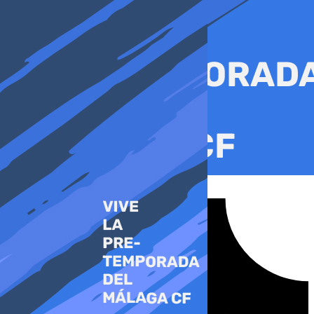
Ir
al
contenido
Tiktok