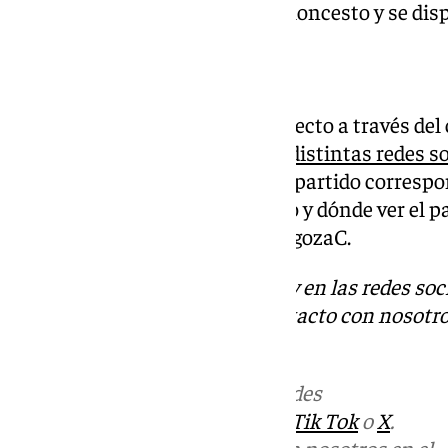
jornada de la Liga Endesa de baloncesto y se dis
Dónde ver el partido
El partido se podrá seguir en directo a través de
través de la web (101tv.es) y las
distintas redes s
podrá seguir lo que ocurra en el partido correspo
Liga Endesa. Ya sabes el horario y dónde ver el p
Baloncesto y Casademont ZaragozaC.
Descubre más noticias de 101Tv en las redes soc
Tok
o
X
. Puedes ponerte en contacto con nosotro
informativos@101tv.es
Más noticias de
101TV
en las redes
sociales:
Instagram
,
Facebook
,
Tik Tok
o
X
.
Puedes ponerte en contacto con nosotros en el