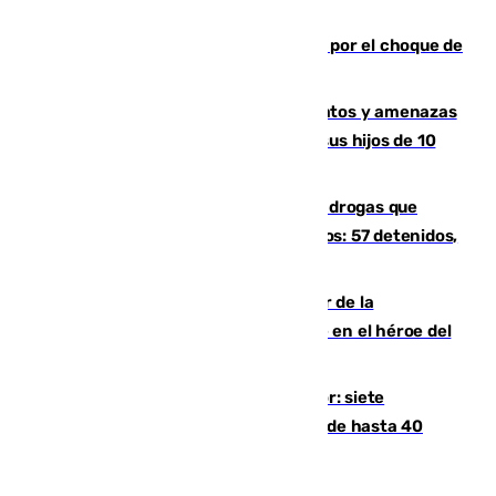
agentes
Cortado el Cercanías C-2 de Málaga por el choque de
un tren con una catenaria caída
Detenido en Estepona por malos tratos y amenazas
de muerte a su pareja en presencia de sus hijos de 10
años y 11 meses
Desarticulada una red de tráfico de drogas que
introducía la mercancía desde Marruecos: 57 detenidos,
cuatro de ellos en Andalucía
Ferrán Torres, nombrado embajador de la
Comunidad Valenciana tras convertirse en el héroe del
Mundial
Andalucía sigue asfixiada por el calor: siete
provincias, en alerta por temperaturas de hasta 40
grados