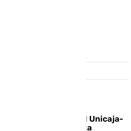
Andalucía
Horario y dónde ver el Unicaja-
Casademont Zaragoza