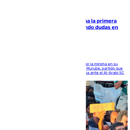
07.08.2026
El Málaga cae ante el Ceuta y suma la primera
derrota de la pretemporada dejando dudas en
defensa
El cuadro dirigido por Juanfran Funes perdió por la mínima en su
envite contra el conjunto caballa en el Alfonso Murube, partido que
se disputó un día después de su primera victoria ante el Al-Arabi SC