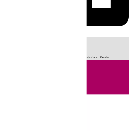
HOY
|
Sucesos
Fútbol
LaLiga
Primera División
Crisis Migratoria en Ceuta
Andalucía