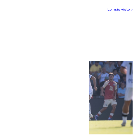
Lo más visto >
Más noticias
Ver más >