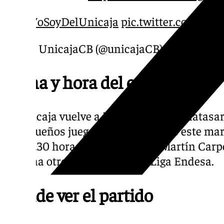
#YoSoyDelUnicaja
pic.twitter.com/D
— UnicajaCB (@unicajaCB)
March 9, 2
Fecha y hora del encuentro
El Unicaja vuelve a jugar frente al Galatas
malagueños juegan ante los turcos este mart
las 20.30 horas. Se jugará en el Martín Carp
semana otro encuentro de la Liga Endesa.
Dónde ver el partido