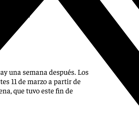
vGzHDNusx
025
aray una semana después. Los
es 11 de marzo a partir de
ena, que tuvo este fin de