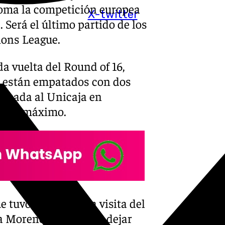
toma la competición europea
X-twitter
 Será el último partido de los
ions League.
a vuelta del Round of 16,
s están empatados con dos
pasada al Unicaja en
as al máximo.
tuvo este lunes la visita del
a Moreno: «No quería dejar