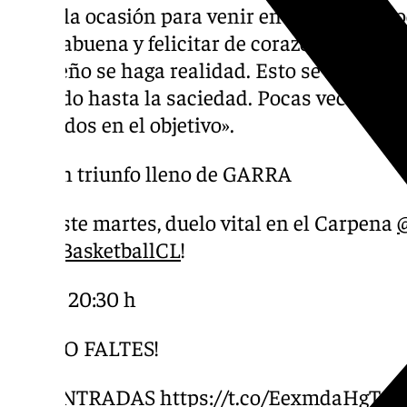
pasar la ocasión para venir en nombre de to
enhorabuena y felicitar de corazón a todos l
un sueño se haga realidad. Esto se hace por
repetido hasta la saciedad. Pocas veces ve
alineados en el objetivo».
Un triunfo lleno de GARRA
¡Este martes, duelo vital en el Carpena
@BasketballCL
!
20:30 h
¡NO FALTES!
️ ENTRADAS
https://t.co/EexmdaHgTm