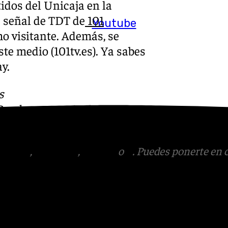
idos del Unicaja en la
 señal de TDT de
101
Youtube
mo visitante. Además, se
ste medio (101tv.es). Ya sabes
y.
s
 Puedes ponerte en contacto
v.es
tagram
,
Facebook
,
Tik Tok
o
X
. Puedes ponerte en 