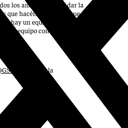
dos los andaluces para dar la
os que hacéis posible de que
que hay un equipo, y se ha
mos un equipo con todos
@GSBasketbol
en la