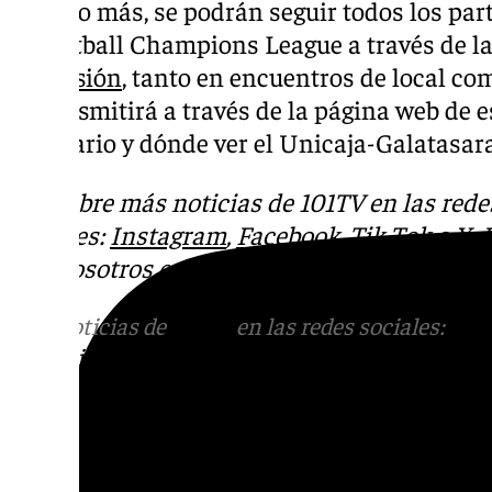
Un año más, se podrán seguir todos los part
Basketball Champions League a través de la
Televisión
, tanto en encuentros de local co
retransmitirá a través de la página web de e
el horario y dónde ver el Unicaja-Galatasara
Descubre más noticias de 101TV en las rede
sociales:
Instagram
,
Facebook
,
Tik Tok
o
X
.
con nosotros en el correo
informativos@101t
Más noticias de
101TV
en las redes sociales:
Ins
correo
informativos@101tv.es
Tags: