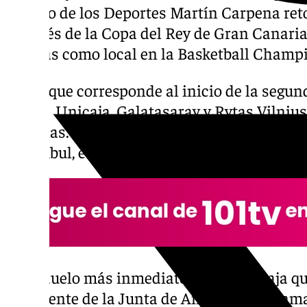
Palacio de los Deportes Martín Carpena re
después de la Copa del Rey de Gran Canaria.
cajistas como local en la Basketball Champ
El choque corresponde al inicio de la segund
donde Unicaja, Galatasaray y Rytas Vilniu
victorias. El Galatasaray venció la semana 
Estambul, eso hizo que se ajustaran las cos
Es el duelo más inmediato de un Unicaja que 
presidente de la Junta de Andalucía Juanm