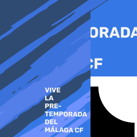
Ir
al
contenido
Tiktok