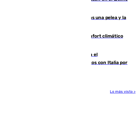
ensayo (1-2)
Tensión en la prisión de Alhaurín tras una pelea y la
incautación de un punzón
Málaga contabiliza 148 zonas de confort climático
para enfrentar las altas temperaturas
Marlaska notifica a la Unión Europea el
restablecimiento de controles fronterizos con Italia por
vía aérea y marítima
Lo más visto >
Más noticias
Ver más >