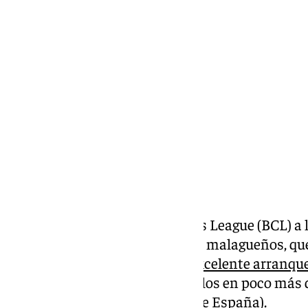
Ignacio Pérez
martes, 8 octubre 2024, 12:18
Compartir:
Vuelve la Basketball Champions League (BCL) a l
competición,
el Unicaja CB
. Los malagueños, que
competición europea tras
un excelente arranqu
conseguido alzar hasta dos títulos en poco más
Intercontinental y Supercopa de España).