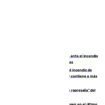
Moreno pide extremar la precaución ante el incendio
de Niebla, que supera las 4.000 hectáreas
340 personas más desalojadas por el incendio de
Niebla, que mantiene a 410 evacuadas y contiene a más
de 500 efectivos trabajando
Italia responde ante las "medidas de represalia" del
Gobierno de Sánchez
El Sevilla se desinfla ante el Leverkusen en el último