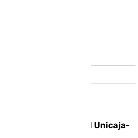
Andalucía
Horario y dónde ver el Unicaja-
King Szczecin