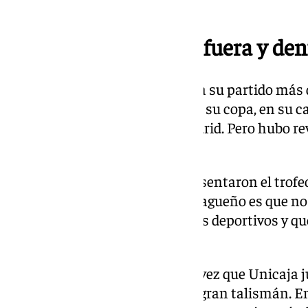
gran-canaria/
El Unicaja, campeón fuera y dent
Sobre el parqué, el Unicaja tenía su partido más 
había apeado el año anterior en su copa, en su cas
hoja de ruta, ya esperaba el Madrid. Pero hubo r
eliminó a los de Txus Vidorreta.
En la mañana del domingo, presentaron el trofeo
Llul. Otro punto a favor del malagueño es que no
cometió uno de los mayore gafes deportivos y qu
conjunto blanco.
En el Gran Canaria Arena, otra vez que Unicaja j
Salva Reina con un Goya como gran talismán. En