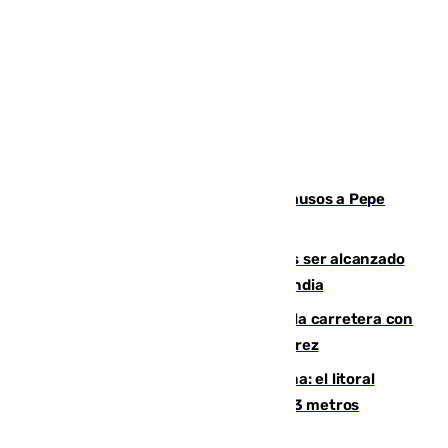
Granada despide con lágrimas y aplausos a Pepe
Habichuela
Un futbolista de 24 años muere tras ser alcanzado
por un rayo durante un partido en Tailandia
Muere un conductor tras salirse de la carretera con
su turismo en la A-480 a la altura de Jerez
Julio supera a junio en basura marina: el litoral
occidental malagueño recoge más de 33 metros
cúbicos de residuos