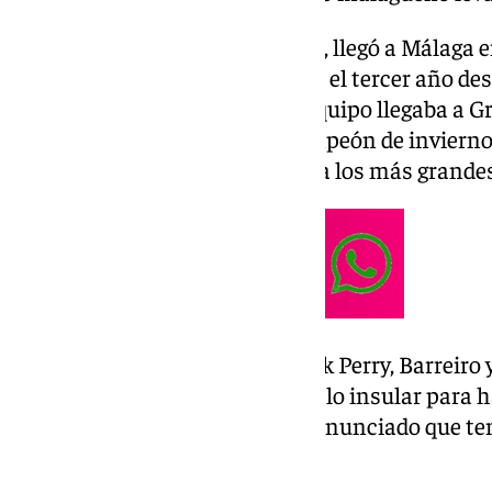
El técnico cajista, Ibon Navarro, llegó a Málaga 
muy serio que tenía un plan. En el tercer año d
ahora el calendario cajista, el equipo llegaba a 
en 750 días y gran favorito -campeón de invierno 
Rey de 2025 mirando de tú a tú a los más grande
Días antes en la previa, Kendrick Perry, Barreiro
confirmado a 101 que iban a suelo insular para h
del club, López Nieto, ya había anunciado que te
volverse el domingo