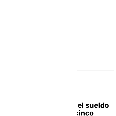
Andalucía
Ibon Navarro se gana el sueldo
en su primer trienio: cinco