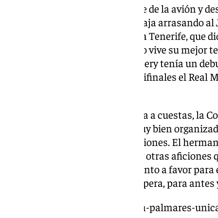
Así, casi sin tiempo para bajarse de la avión y de
comenzaba la Copa con el Unicaja arrasando al 
semifinales esperaba La Laguna Tenerife, que d
entrecomillas a un Barça que no vive su mejor te
cuadro, el malagueño Saint-Supery tenía un deb
BAXI Manresa y pasaban a semifinales el Real Mad
Dreamland Gran Canaria.
El sábado, con dos días de resaca a cuestas, la 
Gran Canaria, que ha estado muy bien organiza
importante que hay son las aficiones. El herma
todos los clubes participantes y otras aficiones 
ACB es un clásico. Por cierto, punto a favor para
López que ha sido la canción copera, para antes 
https://www.101tv.es/asi-queda-palmares-unicaj