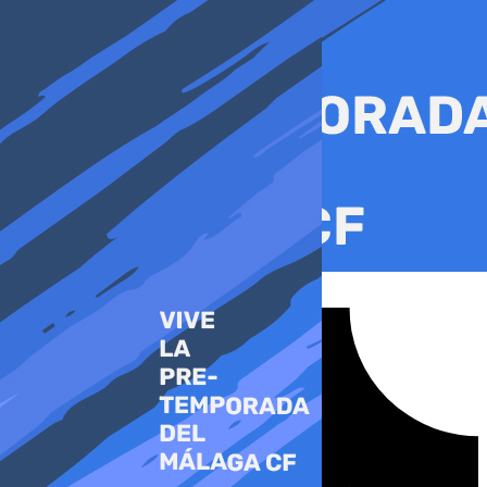
Ir
al
contenido
Tiktok