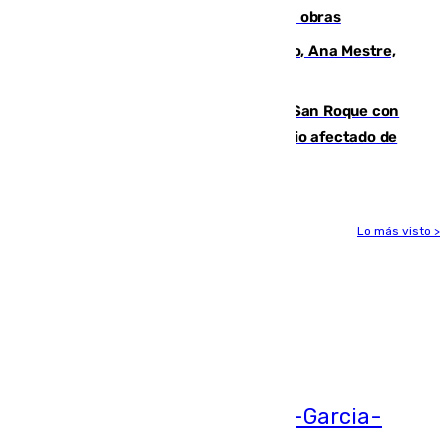
El Cádiz se afila ante un Granada en obras
La nueva presidenta del Parlamento, Ana Mestre,
hace parada institucional en Cádiz
Estabilizado el incendio forestal de San Roque con
19 familias aún desalojadas y un domicilio afectado de
gravedad
Lo más visto >
Más noticias
Ver más >