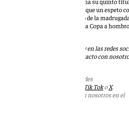
hubo rival para Unicaja que suma su quinto títu
Perry que ya es más malagueño que un espeto co
verde y morado hasta las cuatro de la madrugada
aterrizó en la Costa del Sol con la Copa a hombro
marcha. ‘One, more baby’.
Descubre más noticias de 101Tv en las redes soc
Tok
o
X
. Puedes ponerte en contacto con nosotro
informativos@101tv.es
Más noticias de
101TV
en las redes
sociales:
Instagram
,
Facebook
,
Tik Tok
o
X
.
Puedes ponerte en contacto con nosotros en el
correo
informativos@101tv.es
Tags: