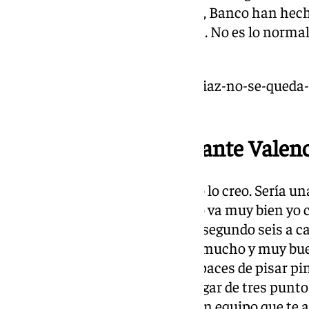
con el grupo. El club, Fundación, Banco han hec
mantener un bloque tan grande. No es lo normal y
que comento”.
https://www.101tv.es/alberto-diaz-no-se-queda
todo/
Duelo por el liderato ante Valen
Planteamiento de Valencia: “No lo creo. Sería una
que hacen todos los días. Si algo va muy bien yo 
un equipo que te ataca desde el segundo seis a ca
el bloqueo directo porque tiene mucho y muy bu
fuera y los manejadores son capaces de pisar pi
grandes se pueden abrir para jugar de tres punto
defendiendo a todo campo. Es un equipo que te at