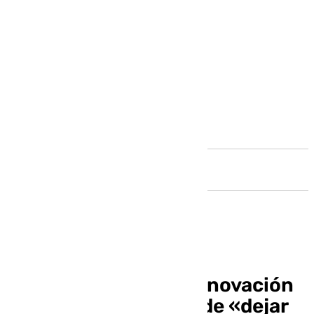
Andalucía
Ibon Navarro y una renovación
que prolonga la idea de «dejar