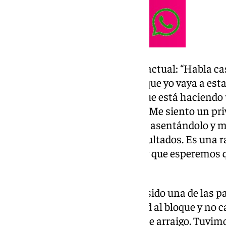
Poco habitual en el baloncesto actual: “Habla cas
jugadores y del staff que de mí, que yo vaya a est
que un club tenga esa fe en lo que está haciendo
pero un grupo. Muy agradecido. Me siento un pri
poder seguir implementándolo, asentándolo y m
Independientemente de los resultados. Es una ra
proyecto que se inició en 2022 y que esperemos
mínimo ”.
Continuidad del proyecto: “Ha sido una de las pa
principio. Buscar la continuidad al bloque y no c
verano. Porque eso no genera ese arraigo. Tuvimos