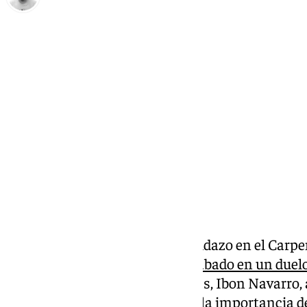
Pedro Jiménez
viernes, 17 enero 2025, 12:22
Compartir:
Este fin de semana hay un partidazo en el Carp
enfrentan desde las 20:45 del sábado en un duelo 
Endesa. El técnico de los cajistas, Ibon Navarro,
medios este viernes. A pesar de la importancia de