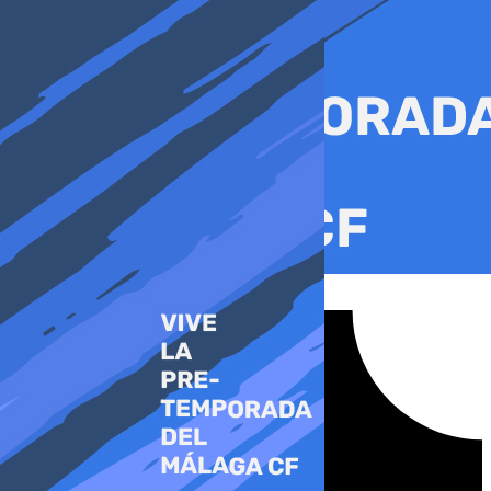
Ir
al
contenido
Tiktok