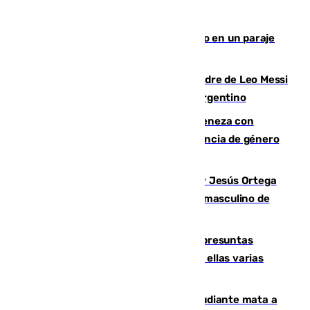
Los Bomberos combaten un incendio en un paraje
de Granada
Muere a los 68 años Jorge Messi, padre de Leo Messi
y pieza fundamental en la carrera del argentino
Retiene a su mujer en su casa y ameneza con
quemar la vivienda: nuevo caso de violencia de género
en Málaga
Dos sevillanos de oro: Manuel Cruz y Jesús Ortega
ganan el campeonato del mundo sub19 masculino de
remo
Un juzgado de Ceuta investiga seis presuntas
agresiones sexuales a migrantes, entre ellas varias
menores
Desastre en Tailandia: un joven estudiante mata a