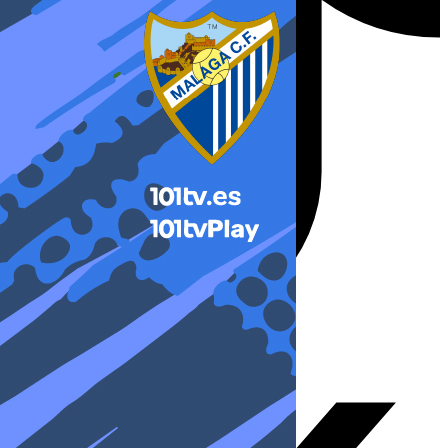
X-twitter