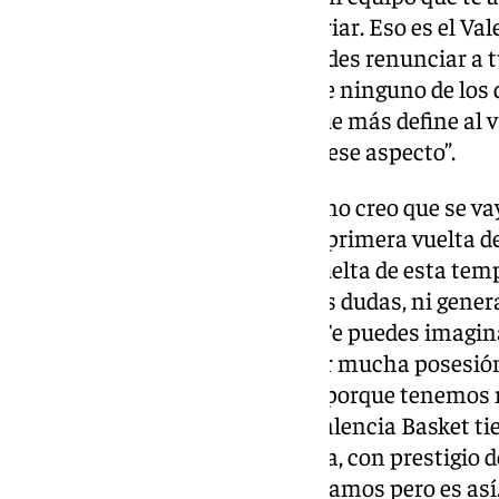
rebote de ataque, eso no va a variar. Eso es el Val
que va a ser mañana. Tú no puedes renunciar a tu
nosotros el nuestro. No creo que ninguno de los
espero ases bajo la manga, lo que más define al v
que haya muchas sorpresas en ese aspecto”.
Importancia del resultado: “Yo no creo que se va
por el resultado de mañana. La primera vuelta 
caso algo más que la primera vuelta de esta tem
sólida que no ofrece demasiadas dudas, ni gene
pasar cualquier cosa mañana. Te puedes imaginar
el mundo espera que vaya haber mucha posesión 
Es un partido muy interesante porque tenemos 
equipos aunque con matices. Valencia Basket tie
aunque no les guste esa etiqueta, con prestigio 
Aunque no le gusta que se lo digamos pero es así