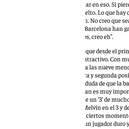
rival de cuartos como para pensar en eso. Si pierd
que has estado, has ido y has vuelto. Lo que hay q
partidos buenos y salir campeón. No creo que se
el jueves. Cuando el Madrid o el Barcelona han 
mejores, no por ir como primeros, creo eh”.
Enfermería: “Muy bien. Yo creo que desde el prin
muy bonito para los jugadores, atractivo. Con m
Europa mirando el sábado aquí a las nueve meno
empatados en la ACB, en primera y segunda posic
similar, muy atractivo. No cabe duda de que la ba
esperábamos, pero la de Jonathan es muy impor
un equipo que casi siempre tiene un ‘3’ de much
u Ojeleye… La participación de Melvin en el 3 y d
Jonathan y sin Djedovic, que en ciertos moment
muchísimo también porque es un jugador duro y 