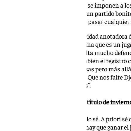
la superioridad física con la que se imponen a lo
resistiendo a su idea. Haciendo un partido bonit
que pase mañana porque puede pasar cualquier 
Plantilla del Valencia: “La capacidad anotadora 
Badio… Vamos a ver si está Sestina que es un jug
tres espectacular y que te dificulta mucho defend
campo tan abierto. Cuando cambien el registro
completo, que tiene muchas cosas pero más allá d
los tres es lo más problemático. Que nos falte 
muy importantes para nosotros”.
Sin Barreiro ni Djedovic a por el título de inviern
Ventaja de quedar primero: “No lo sé. A priori sé
de descanso es bueno. Para eso hay que ganar el j