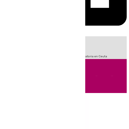
HOY
|
Fútbol
Sucesos
LaLiga
Primera División
Crisis Migratoria en Ceuta
Andalucía