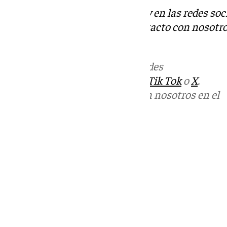
Descubre más noticias de 101Tv en las redes soc
Tok
o
X
. Puedes ponerte en contacto con nosotro
informativos@101tv.es
Más noticias de
101TV
en las redes
sociales:
Instagram
,
Facebook
,
Tik Tok
o
X
.
Puedes ponerte en contacto con nosotros en el
correo
informativos@101tv.es
Tags:
Últimas noticias