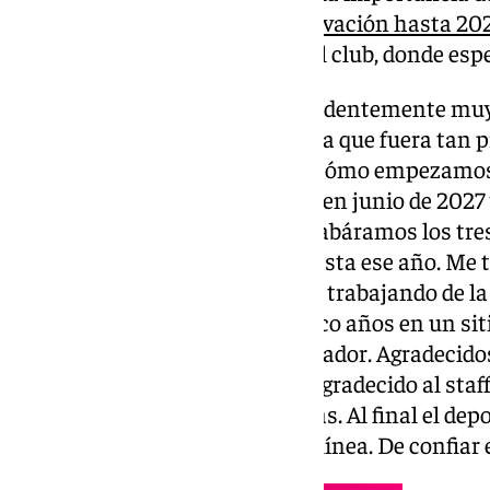
la noticia de la semana:
su renovación hasta 20
«contento» y «agradecido» con el club, donde espe
Renovación con el Unicaja: “Evidentemente muy
sorprendido, porque no esperaba que fuera tan pr
idea. Con la idea de Antonio de cómo empezamos
yo. En principio su etapa acaba en junio de 2027 
romanticismo la idea de que acabáramos los tr
contento y feliz de estar aquí hasta ese año. Me 
mucho. Muy contento de seguir trabajando de l
Cuando un entrenador está cinco años en un sitio
jugadores que del propio entrenador. Agradecidos 
no y los que estarán. También agradecido al staf
de cómo están saliendo las cosas. Al final el dep
pero nosotros estamos en otra línea. De confiar e