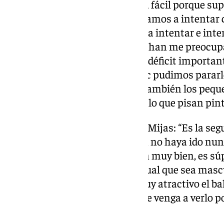
que buscar alternativas, no será fácil porque 
jugadores fuera de su rol pero, vamos a intentar
conviertan en fortaleza. Vamos a intentar e inte
ellos. Las bajas de Djedo y Jonathan me preocupa
Puerto y Oyele. Ahí tenemos un déficit importante
ni con Jonathan ni con Djedovic pudimos pararles
pasado. Me preocupa eso pero también los pequ
diferentes registros, lo fácil con lo que pisan pint
Regreso al Carpena del Unicaja Mijas: “Es la seg
con muchísimo acierto. A quien no haya ido nun
porque es muy divertido. Juegan muy bien, es súp
baloncesto muy atractivo, da igual que sea masc
No hacen más que correr. Es muy atractivo el b
recomiendo a todo el mundo que venga a verlo p
seguro”.