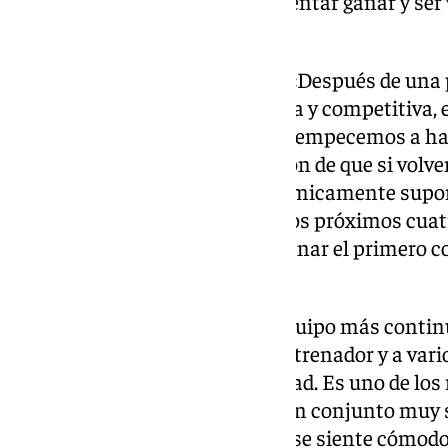
balón, a ser protagonistas e intentar ganar y ser
domingo».
Lo que supondría una victoria:
«Después de una 
mostrado una imagen muy seria y competitiva, 
está esperando que caigamos o empecemos a hace
partidos. Tenemos esa sensación de que si volv
todo un Murcia en el Mauli, anímicamente supo
importante para el equipo. De los próximos cuatr
jugar como local y sería clave ganar el primero co
en la pelea».
Características del rival:
«Un equipo más continu
más irregular. Cambiaron de entrenador y a vari
está compitiendo con regularidad. Es uno de los 
los que mejor defensa tienen. Un conjunto muy 
que defender detrás del balón y se siente cómodo