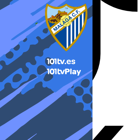
X-twitter