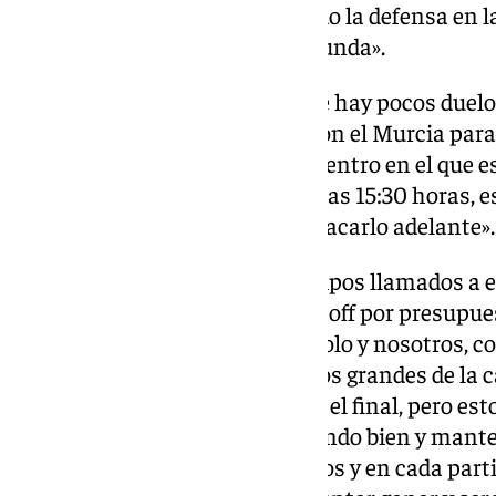
Sabemos todo lo que nos ha dado la defensa en 
que también nos lo dé en la segunda».
Partido con el Murcia:
«Creo que hay pocos duelos
en la categoría que el nuestro con el Murcia para
comenzar el año 2025. Un encuentro en el que e
apoye con todo. Un domingo, a las 15:30 horas, e
en el que estamos y queremos sacarlo adelante».
Real Murcia:
«Es uno de los equipos llamados a es
puesto o, como mínimo, el play-off por presupuest
Seguro que van a estar luchándolo y nosotros, c
hemos colado en ese grupo de los grandes de la c
capaces de mantenernos hasta el final, pero esto
va a seguir mejorando y trabajando bien y mant
cada partido. Llevo aquí tres años y en cada part