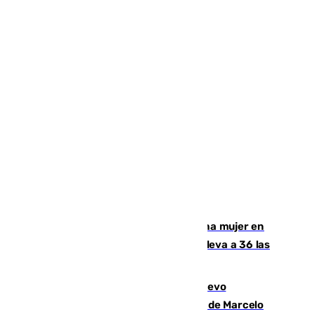
Igualdad confirma el asesinato de una mujer en
Benahavís como violencia machista y eleva a 36 las
víctimas en 2026
El exdelantero Diego Forlán es el nuevo
seleccionador de Uruguay tras la salida de Marcelo