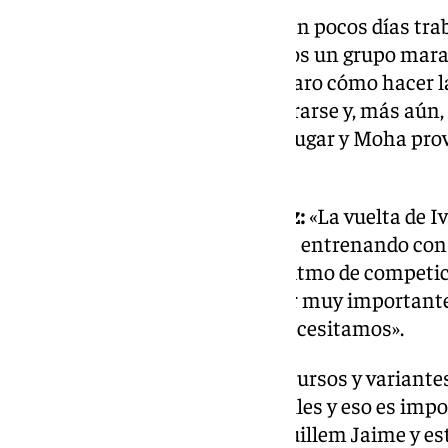
Nuevas incorporaciones:
«Llevan pocos días tra
adaptado rápido porque tenemos un grupo maravi
familia y todos tenemos muy claro cómo hacer las 
para el que viene de fuera, integrarse y, más aún,
Guillem lleva varios meses sin jugar y Moha pro
baja».
Recuperación de Iván Rodríguez:
«La vuelta de I
grandes fichajes, porque ya está entrenando con
ahora lo que necesita es coger ritmo de competic
apostamos en verano e iba a ser muy importante
capacidad para competir y lo necesitamos».
Defensa:
«Tenemos muchos recursos y variantes
pueden jugar en diferentes perfiles y eso es imp
Recio y hemos incorporado a Guillem Jaime y est