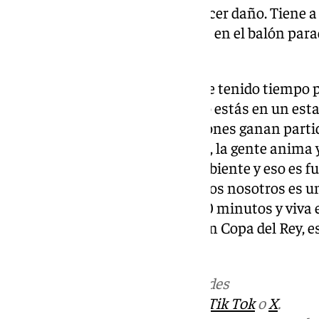
partido y necesita poco para hacer daño. Tiene a
categoría, es muy determinante en el balón para
todos los detalles».
Afición:
«En estas vacaciones he tenido tiempo pa
Premier y te das cuenta, cuando estás en un estad
Manchester City, que esas aficiones ganan part
pase atrás de un rival al portero, la gente anima 
consiguen que se sienta ese ambiente y eso es 
compitiendo. Lo que necesitamos nosotros es un 
gente ayude y arrope durante 90 minutos y viva e
aquí, el choque con el Huesca, en Copa del Rey, e
campo estaba lleno ese día».
Más noticias de
101TV
en las redes
sociales:
Instagram
,
Facebook
,
Tik Tok
o
X
.