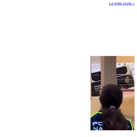
Lo más visto >
Más noticias
Ver más >