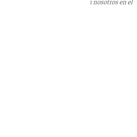
Puedes ponerte en contacto con nosotros en el
correo
informativos@101tv.es
Tags:
Últimas noticias