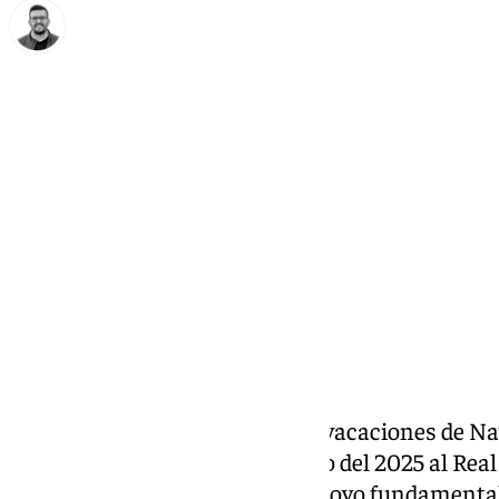
Eduardo Villalón
viernes, 10 enero 2025, 14:55
Compartir:
El Antequera CF regresó, de las vacaciones de Na
enfrentarse en el primer partido del 2025 al Real
Municipal El Maulí y con ese apoyo fundamental