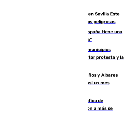
Bielsa
Reabierto el parque canino cerrado en Sevilla Este
tras detectarse alimentos con elementos peligrosos
Javier Fernández: "El Gobierno de España tiene una
preocupación y una prioridad con Sevilla"
Las ferias de verano de numerosos municipios
andaluces se quedan sin cohetes: el sector protesta y la
Junta mantiene el protocolo
Los ministros Marlaska, Robles, Bolaños y Albares
comparecerán por las crisis de Ceuta casi un mes
después
Cae una de las mayores redes de tráfico de
personas y droga en España: introdujeron a más de
2.000 migrantes de forma ilegal