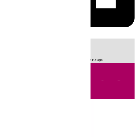
HOY
|
Fútbol
Sucesos
Primera División
Incendios
Feria de Málaga
Andalucía