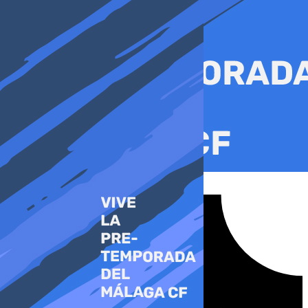
Ir
al
contenido
Tiktok