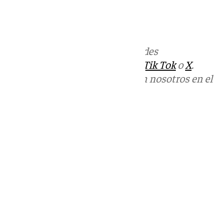
Más noticias de
101TV
en las redes
sociales:
Instagram
,
Facebook
,
Tik Tok
o
X
.
Puedes ponerte en contacto con nosotros en el
correo
informativos@101tv.es
Tags:
Últimas noticias