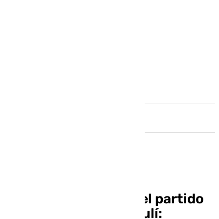
Andalucía
Javier Medina sobre el partido
del domingo en el Maulí: