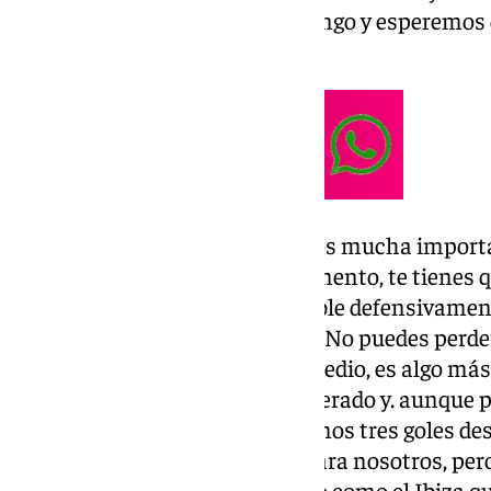
mucho para ayudarnos el domingo y esperemos 
de este bache.
Mentalidad del grupo:
«Le damos mucha importanc
cabeza no funciona, en ese momento, te tienes qu
equipo como el nuestro, tan fiable defensivament
puede ser un problema táctico. No puedes perder
tácticamente en un partido y medio, es algo más
equipo que creo que hemos superado y. aunque p
excusa débil de decir, conseguimos tres goles des
Es un consuelo un poco débil para nosotros, per
en media hora contra un equipo como el Ibiza qu