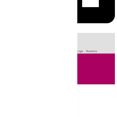
HOY
|
Fútbol
Primera División
Crisis Migratoria en Ceuta
LaLiga
Sucesos
Andalucía