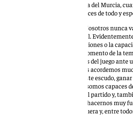
y nos ayuda mucho. Lo dije el día del Murcia, cu
todos vamos a una, somos capaces de todo y espe
Duelo con el filial del Madrid:
«Nosotros nunca va
intentar quitarle el balón al rival. Evidentement
estructura que tenga, las intenciones o la capac
capaces de hacerlo allí en un momento de la t
muy fuertes y muy dominadores del juego ante un 
ganar en Madrid. Ya dije que nos acordemos muc
veces vamos a conseguir, con este escudo, ganar 
fuimos capaces de hacerlo allí, somos capaces d
nosotros cómo interpretemos el partido y, tambié
nosotros es vital. Tenemos que hacernos muy fu
vuelta que cuesta tanto ganar fuera y, entre tod
otra vez».