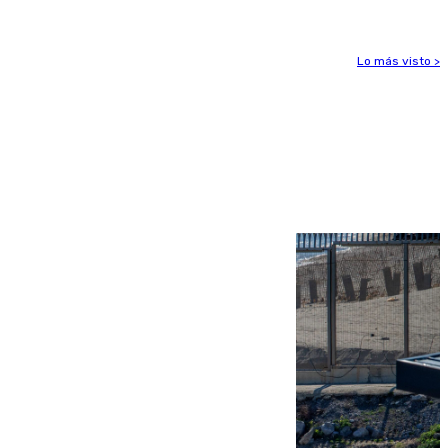
Lo más visto >
Más noticias
Ver más >