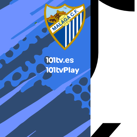
X-twitter