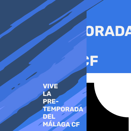
Ir
al
contenido
Tiktok