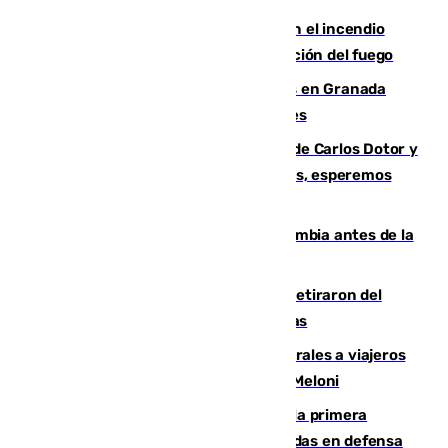
Activado el nivel 2 de emergencia en el incendio
forestal de Niebla por la compleja evolución del fuego
Controlado un incendio de rastrojos en Granada
junto a la autovía y al Callejón de Nogales
Juanfran Funes, sobre las lesiones de Carlos Dotor y
Fernando Calero: “Estamos preocupados, esperemos
que no sea nada”
Felipe VI refuerza los lazos con Colombia antes de la
llegada del nuevo presidente
Fernando Calero y Carlos Dotor se retiraron del
encuentro contra el Ceuta con molestias
España restablece controles temporales a viajeros
procedentes de Italia como repuesta a Meloni
El Málaga cae ante el Ceuta y suma la primera
derrota de la pretemporada dejando dudas en defensa