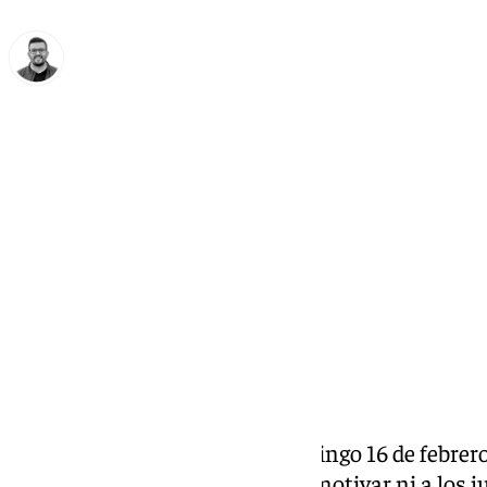
Eduardo Villalón
viernes, 14 febrero 2025, 13:30
Compartir:
El Antequera CF afronta el domingo 16 de febrero
partidos en los que no hay que motivar ni a los j