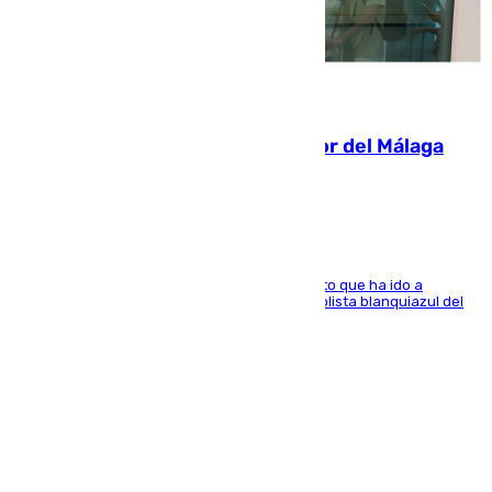
07.08.2026
Isco, la nueva mascota del jugador del Málaga
Dani Lorenzo
El centrocampista marbellí es ‘padre’ de un gato que ha ido a
recoger a Vigo y su nombre es como el exfutbolista blanquiazul del
Arroyo de la Miel