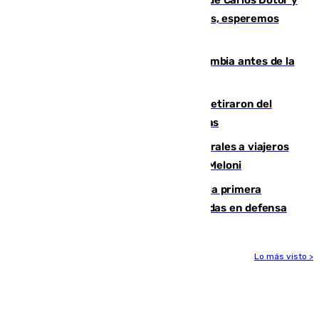
Fernando Calero: “Estamos preocupados, esperemos
que no sea nada”
Felipe VI refuerza los lazos con Colombia antes de la
llegada del nuevo presidente
Fernando Calero y Carlos Dotor se retiraron del
encuentro contra el Ceuta con molestias
España restablece controles temporales a viajeros
procedentes de Italia como repuesta a Meloni
El Málaga cae ante el Ceuta y suma la primera
derrota de la pretemporada dejando dudas en defensa
Lo más visto >
Más noticias