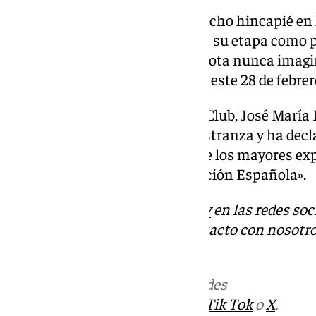
Asimismo, este futbolista ha hecho hincapié en 
le ha acompañado durante toda su etapa como pr
niño que se enamoró de una pelota nunca imaginó
concluido su discurso Navas en este 28 de febrer
El presidente del Sevilla Fútbol Club, José María
presente en el Teatro de la Maestranza y ha decl
que «Jesús Navas ha sido uno de los mayores ex
con el Sevilla como con la Selección Española».
Descubre más noticias de
101Tv
en las redes soc
Tok
o
X
. Puedes ponerte en contacto con nosotro
informativos@101tv.es
Más noticias de
101TV
en las redes
sociales:
Instagram
,
Facebook
,
Tik Tok
o
X
.