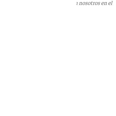
Puedes ponerte en contacto con nosotros en el
correo
informativos@101tv.es
Tags:
Últimas noticias