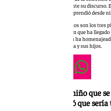
visiblemente emocionado durante su discurso. E
familia y todos los valores que aprendió desde ni
«Pasión, respeto y humildad», esos son los tres 
en su discurso. Una intervención que ha llegado e
28F y en la que el ya exfutbolista ha homenajead
padres, sus hermanos, su esposa y sus hijos.
Jesús Navas: «Aquel niño que s
pelota nunca imaginó que sería 