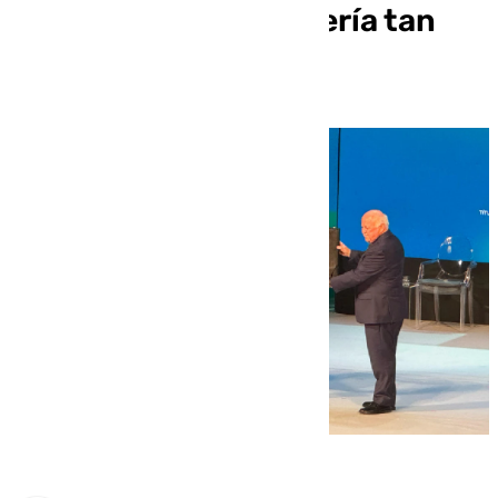
nunca imaginó que sería tan
dichoso