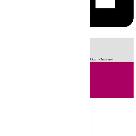
HOY
|
Fútbol
Primera División
Crisis Migratoria en Ceuta
LaLiga
Sucesos
Andalucía