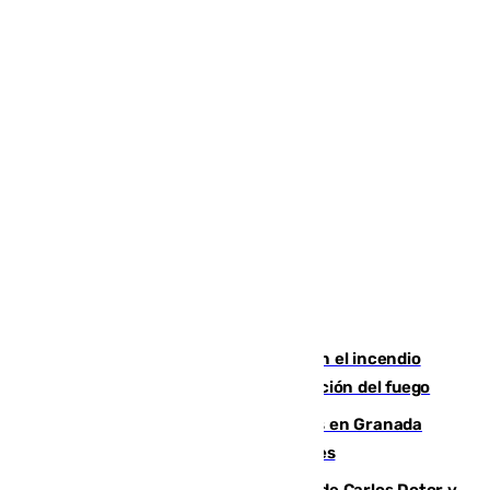
Activado el nivel 2 de emergencia en el incendio
forestal de Niebla por la compleja evolución del fuego
Controlado un incendio de rastrojos en Granada
junto a la autovía y al Callejón de Nogales
Juanfran Funes, sobre las lesiones de Carlos Dotor y