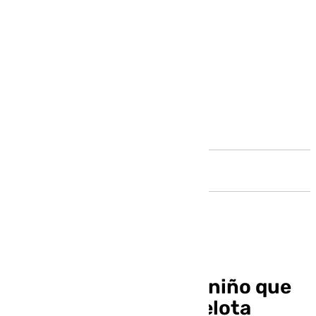
Andalucía
Jesús Navas: «Aquel niño que
se enamoró de una pelota