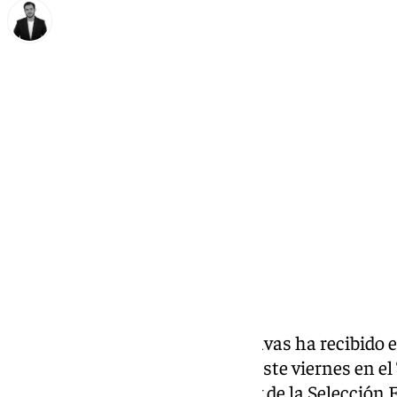
Alberto Romera
viernes, 28 febrero 2025, 16:43
Compartir:
El futbolista palaciego Jesús Navas ha recibido el
Andalucía en la gala celebrada este viernes en el
leyenda del Sevilla Fútbol Club y de la Selecció