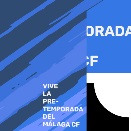
Ir
al
contenido
Tiktok