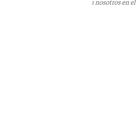
Puedes ponerte en contacto con nosotros en el
correo
informativos@101tv.es
Tags:
Últimas noticias