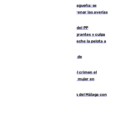
Mejoras del agua en la Axarquía malagueña: se
sustituye una tubería de 50 años para frenar las averías
de agua en El Borge y Almáchar
Bendodo asegura que los gobiernos del PP
"cumplirán la ley" sobre los menores migrantes y culpa
al Gobierno por "inestabilidad": "Que no eche la pelota a
las comunidades"
Una ONG malagueña ganará un año de
comunicación gratuita con Apecom
Confiesa en un diario ser el autor del crimen el
hombre en prisión por asesinato de una mujer en
Benahavís
Juanpe vuelve a los entrenamientos del Málaga con
el grupo de manera progresiva