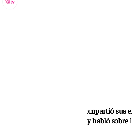
Miguel Alfonso
martes, 15 octubre 2024, 17:05
Compartir:
El exjugador del Granada compartió sus e
de Twitch de Puerta Nueve y habló sobre 
su carrera