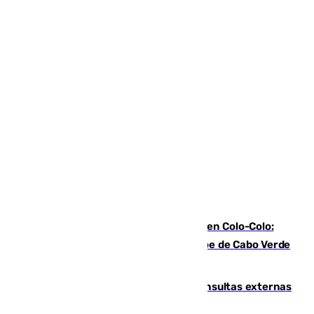
Vozinha, recibido como una estrella en Colo-Colo:
casi 30.000 aficionados arropan al héroe de Cabo Verde
en su presentación
Vithas Málaga crece en cirugías, consultas externas
y altas en el primer semestre de 2026