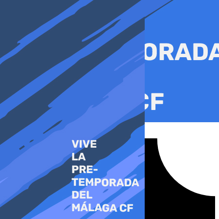
Ir
al
contenido
Tiktok