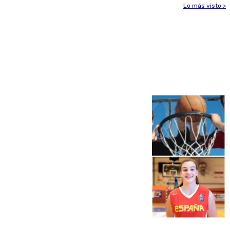
Lo más visto >
Más noticias
Ver más >