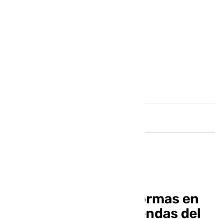
Andalucía
Jorge Molina: «Las formas en
que se trata a las leyendas del