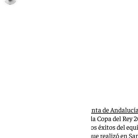
Pedro Jiménez
lunes, 10 marzo 2025, 11:55
Compartir:
Este lunes el
presidente de la Junta de Andalucí
al Unicaja tras su conquista de la Copa del Rey
orgullo y reconoció el trabajo y los éxitos del eq
títulos más desde la recepción que realizó en S