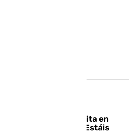
Andalucía
Juanma Moreno felicita en
persona al Unicaja: «Estáis