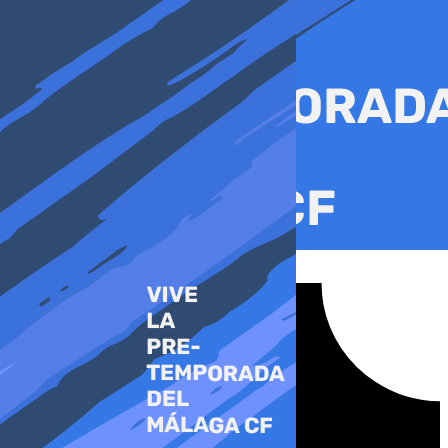
Ir
al
contenido
Tiktok