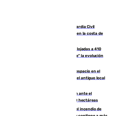
Persecución en Punta Umbría: la Guardia Civil
interviene más de 800 kilos de cocaína en la costa de
Huelva
El incendio de Niebla mantiene desalojadas a 410
personas que siguen con "incertidumbre" la evolución
del viento
Las marcas internacionales ganan espacio en el
Centro de Málaga: la Tagliatella abre en el antiguo local
de Vox Sports Bar
Moreno pide extremar la precaución ante el
incendio de Niebla, que supera las 4.000 hectáreas
340 personas más desalojadas por el incendio de
Niebla, que mantiene a 410 evacuadas y contiene a más