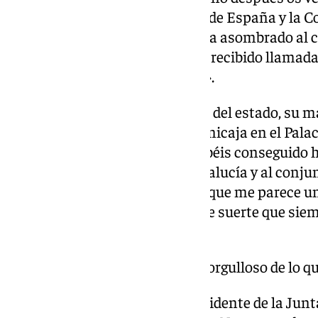
Intercontinental, la Supercopa de España y la Co
años. Un ciclo de triunfos que ha asombrado al 
españoles y en toda Europa. He recibido llamad
de qué está pasando en Málaga».
Reconocimiento: «El propio jefe del estado, su maj
primera vez en la historia del Unicaja en el Palac
prueba más solemne de que habéis conseguido ho
que sueña a Unicaja sino a Andalucía y al conj
títulos y lo habéis hecho con lo que me parece u
talento, la actitud, un poquito de suerte que si
plan perfectamente definido”.
me siento profundamente orgulloso de lo qu
Mensajes de felicitación al presidente de la Junt