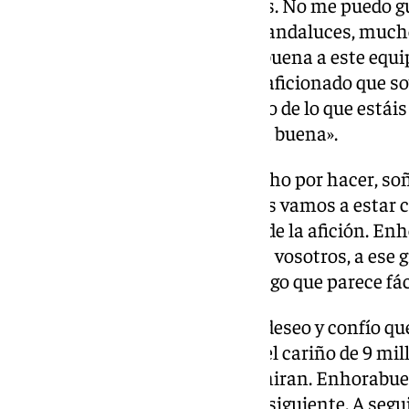
dejar pasar por muchas razones. No me puedo gu
llamadas y abrazos de muchos andaluces, muchos
Granada para que de la enhorabuena a este equi
muchísima satisfacción como aficionado que so
siento profundamente orgulloso de lo que estáis
haciendo historia, historia de la buena».
Mensaje de futuro: «Queda mucho por hacer, so
Somos todos ambiciosos y todos vamos a estar 
que genera el pabellón a través de la afición. 
Andalucía a todos y cada uno de vosotros, a ese 
conformado. Estáis haciendo algo que parece fác
Agradecimiento final: «Espero, deseo y confío que
contéis con el apoyo, el calor y el cariño de 9 m
Andalucía y que os tienen y admiran. Enhorabuena
Partido a partido. Mañana es el siguiente. A seg