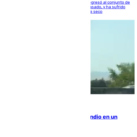
El centrocampista reconvertido en atacante regresó al conjunto de
la capital, después de salir obligado el curso pasado, y ha sufrido
una lesión que lo mantendrá un año en el dique seco
08.08.2026
Los Bomberos combaten un incendio en un
paraje de Granada