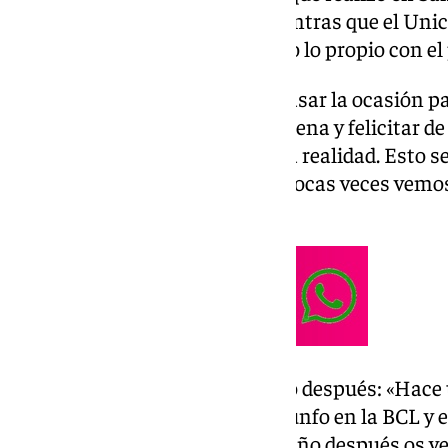
un obsequio al club cajista, mientras que el Unic
Antonio Jesús López Nieto, hizo lo propio con el 
Felicitación: “No quería dejar pasar la ocasión p
andaluces para dar la enhorabuena y felicitar de
posible de que un sueño se haga realidad. Esto s
ha repetido hasta la saciedad. Pocas veces vemo
en el objetivo».
Encuentro con el equipo un año después: «Hace u
Palacio de San Telmo tras el triunfo en la BCL y
más. Es algo sorprendente, un año después os ve