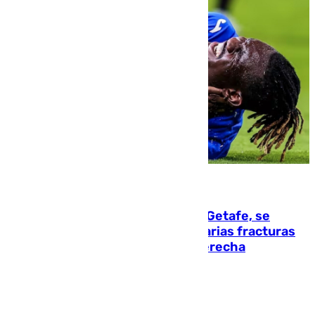
08.08.2026
Christantus Uche, delantero del Getafe, se
perderá toda la temporada por varias fracturas
en los ligamentos de su rodilla derecha