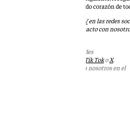
motivación. Enhorabuena de todo corazón de to
Descubre más noticias de
101TV
en las redes soc
Tok
o
X
. Puedes ponerte en contacto con nosotro
informativos@101tv.es
Más noticias de
101TV
en las redes
sociales:
Instagram
,
Facebook
,
Tik Tok
o
X
.
Puedes ponerte en contacto con nosotros en el
correo
informativos@101tv.es
Tags:
Últimas noticias