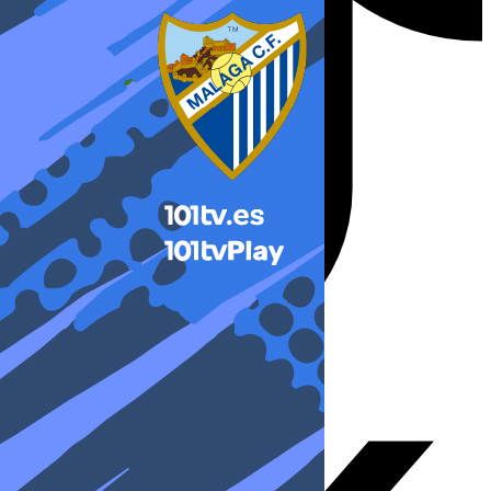
X-twitter