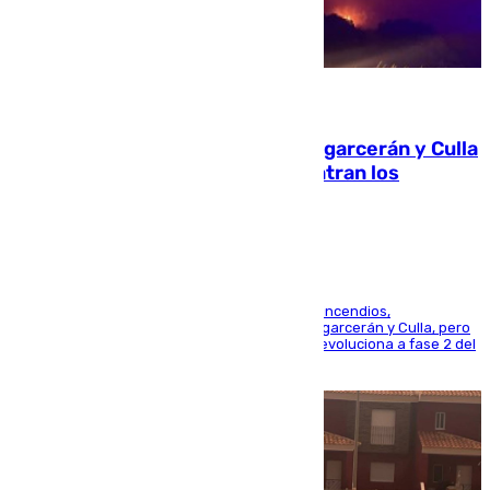
08.08.2026
Incendios de Castellón: Sierra Engarcerán y Culla
evolucionan positivamente y centran los
esfuerzos en Tírig
La UME se suma al operativo de control de los incendios,
progresando adecuadamente los de Sierra Engarcerán y Culla, pero
centrando todo el empeño en el de Culla, que evoluciona a fase 2 del
PEIF