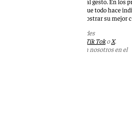
agradecimiento y orgullo ante tal gesto. En los 
resolución de la polémica, aunque todo hace indi
forma posible. Kevin vuelve a mostrar su mejor car
Más noticias de
101TV
en las redes
sociales:
Instagram
,
Facebook
,
Tik Tok
o
X
.
Puedes ponerte en contacto con nosotros en el
correo
informativos@101tv.es
Tags:
Últimas noticias