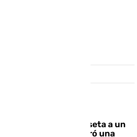
Andalucía
Kevin ofrece su camiseta a un
aficionado que compró una