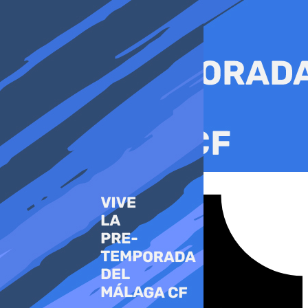
Ir
al
contenido
Tiktok