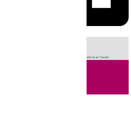
HOY
|
Sucesos
Fútbol
LaLiga
Primera División
Crisis Migratoria en Ceuta
Andalucía