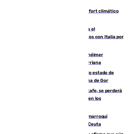
Málaga contabiliza 148 zonas de confort climático
para enfrentar las altas temperaturas
Marlaska notifica a la Unión Europea el
restablecimiento de controles fronterizos con Italia por
vía aérea y marítima
Hallan sin vida al granadino con Alzhéimer
desaparecido hace una semana en Churriana
Encuentran un cadáver en avanzado estado de
descomposición en la localidad granadina de Gor
Christantus Uche, delantero del Getafe, se perderá
toda la temporada por varias fracturas en los
ligamentos de su rodilla derecha
Expulsado de España un ciudadano marroquí
condenado por allanar una vivienda en Ceuta