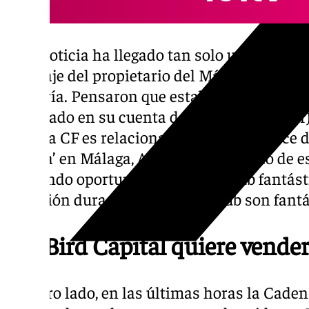
Esta noticia ha llegado tan solo unas hora
mensaje del propietario del Málaga CF, Al-
hablaría. Pensaron que estaba enterrado. N
publicado en su cuenta de ‘X’ (antes Twitter)
Málaga CF es relacionado con Catar. Hace d
‘Marca’ en Málaga, Al-Khelaifi ya habló de 
buscando oportunidades, es un club fantást
situación dura. La ciudad y el club son fant
RedBird Capital quiere vender
Por otro lado, en las últimas horas la Cad