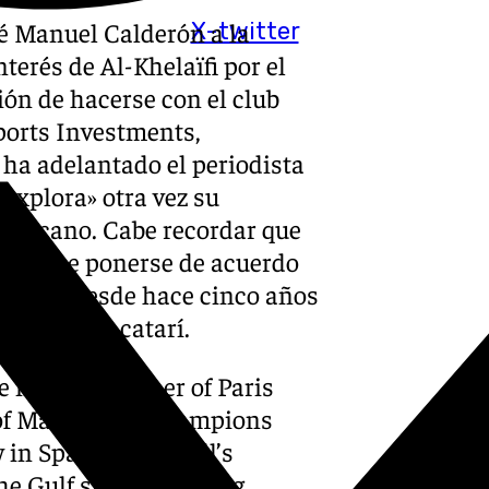
é Manuel Calderón a la
X-twitter
interés de
Al-Khelaïfi por el
ión de hacerse con el club
ports Investments,
 ha adelantado el periodista
explora» otra vez su
s cercano. Cabe recordar que
iene que ponerse de acuerdo
ueza que desde hace cinco años
n el jeque catarí.
e majority-owner of Paris
 of Malaga CF (Champions
 in Spanish football’s
he Gulf state’s growing