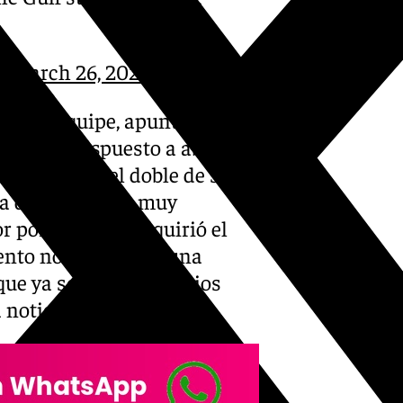
y)
March 26, 2025
ncés, L’Equipe, apunta que
estaría dispuesto a abonar
b, algo más del doble de su
a de una oferta muy
 por el que lo adquirió el
ento no existe ninguna
nque ya son varios medios
a noticia mundial.