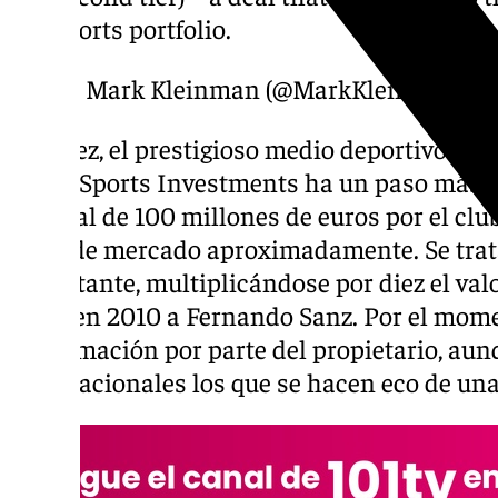
sports portfolio.
— Mark Kleinman (@MarkKleinmanSk
A su vez, el prestigioso medio deportivo fra
Qatar Sports Investments
ha un paso más y 
un total de 100 millones de euros por el clu
valor de mercado aproximadamente. Se trat
importante, multiplicándose por diez el valor
jeque en 2010 a Fernando Sanz. Por el mom
confirmación por parte del propietario, au
internacionales los que se hacen eco de un