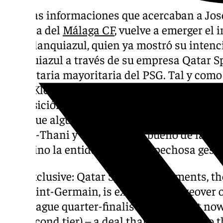
Tras las informaciones que acercaban a Jos
compra del
Málaga CF
, vuelve a emerger el 
club blanquiazul, quien ya mostró su intenc
blanquiazul a través de su empresa Qatar S
propietaria mayoritaria del PSG. Tal y como
Mark Kleinman en ‘X’, dicha multinacional «
adquisición al intuirse un final judicial má
para que alguien nuevo compre el Málaga t
con Al-Thani y tener el visto bueno de la j
intervino la entidad por la sospechosa gestió
Exclusive: Qatar Sports Investments, th
Saint-Germain, is exploring a takeover
League quarter-finalists in 2013 but now
second tier) – a deal that would add to t