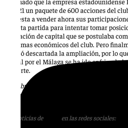
informado que la empresa estadounidense 
en 2021 un paquete de 600 acciones del club
dispuesta a vender ahora sus participacion
con esta partida para intentar tomar posici
ampliación de capital que se postulaba como
problemas económicos del club. Pero finalm
y quedó descartada la ampliación, por lo qu
Capital por el Málaga se ha ido enfriando h
sus parte.
Descubre más noticias de 101TV en las rede
sociales:
Instagram
,
Facebook
,
Tik Tok
o
X
.
con nosotros en el correo
informativos@101t
Más noticias de
101TV
en las redes sociales:
Ins
correo
informativos@101tv.es