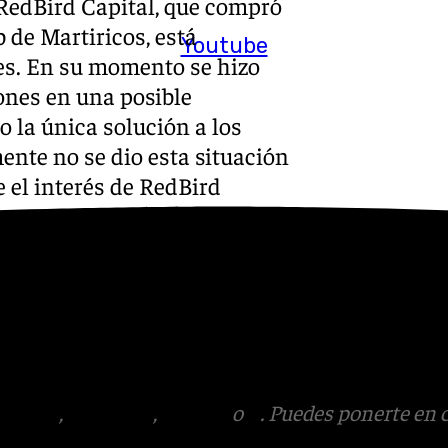
RedBird Capital, que compró
 de Martiricos, está
Youtube
es. En su momento se hizo
ones en una posible
 la única solución a los
ente no se dio esta situación
e el interés de RedBird
asta estar dispuesto a vender
s
 Puedes ponerte en contacto
v.es
tagram
,
Facebook
,
Tik Tok
o
X
. Puedes ponerte en 