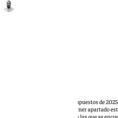
Pedro Jiménez
miércoles, 30 octubre 2024, 11:35
Compartir:
Se han hecho públicos los Presupuestos de 2025 
relacionados con Málaga. El primer apartado est
en varias infraestructuras entre las que se encu