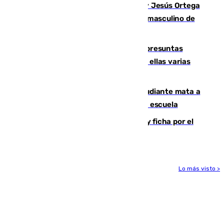
Dos sevillanos de oro: Manuel Cruz y Jesús Ortega
ganan el campeonato del mundo sub19 masculino de
remo
Un juzgado de Ceuta investiga seis presuntas
agresiones sexuales a migrantes, entre ellas varias
menores
Desastre en Tailandia: un joven estudiante mata a
tiros a sus abuelo y a profesores en una escuela
Luca Zidane rompe con el Granada y ficha por el
Leganés
Lo más visto >
Más noticias
Ver más >