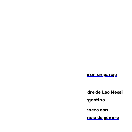
Los Bomberos combaten un incendio en un paraje
de Granada
Muere a los 68 años Jorge Messi, padre de Leo Messi
y pieza fundamental en la carrera del argentino
Retiene a su mujer en su casa y ameneza con
quemar la vivienda: nuevo caso de violencia de género
en Málaga