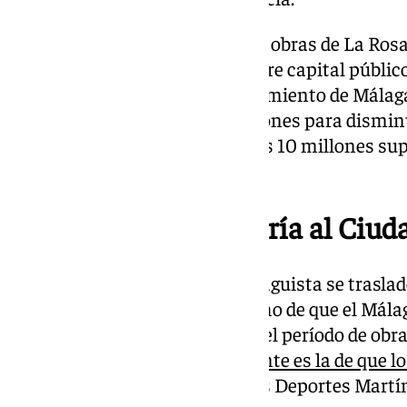
Se estima que el proyecto de las obras de La Ros
unos 300 millones de euros entre capital públic
Diputación de Málaga y Ayuntamiento de Málaga) 
conseguir por las tres instituciones para disminu
presupuestos. Por lo tanto estos 10 millones su
comenzar con las obras.
El Málaga se trasladaría al Ciu
La opción de que el cuadro malaguista se traslad
de Málaga gana enteros. El hecho de que el Mála
partidos en su estadio durante el período de obr
solución que
se baraja seriamente es la de que l
situado al lado del Palacio de los Deportes Mart