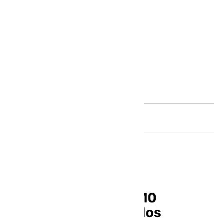
Andalucía
La Junta adelantará 10
millones de euros de los