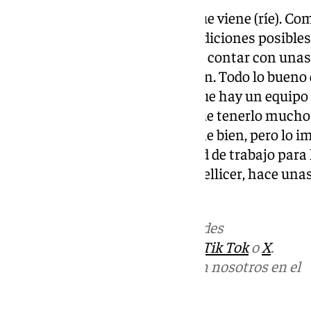
«No sé dónde estaré yo el año que viene (ríe). C
es trabajar con las mejores condiciones posibles. P
es muy importante y tienes que contar con unas
estar preparados para el examen. Todo lo bueno q
pero hay que pensar también que hay un equipo d
cada semana en el verde, hay que tenerlo mucho 
ticketing… todo eso ayuda y viene bien, pero lo i
se hace, que no se pierda calidad de trabajo para 
entrenador del
Málaga
, Sergio Pellicer, hace un
posibilidad.
Más noticias de
101TV
en las redes
sociales:
Instagram
,
Facebook
,
Tik Tok
o
X
.
Puedes ponerte en contacto con nosotros en el
correo
informativos@101tv.es