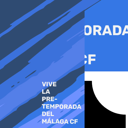
Ir
al
contenido
Tiktok