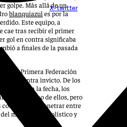
er golpe. Más allá de un
X-twitter
adro
blanquiazul
es por la
rdido. Este equipo, a
 cae tras recibir el primer
r gol en contra significaba
cambió a finales de la pasada
rdoba en Primera Federación
a se encuentra invicto. De los
utado hasta la fecha, los
cador en ocho de ellos, pero
s comienzan a penetrar entre
 del momento futbolístico y