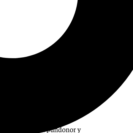
io Pellicer es su pundonor y