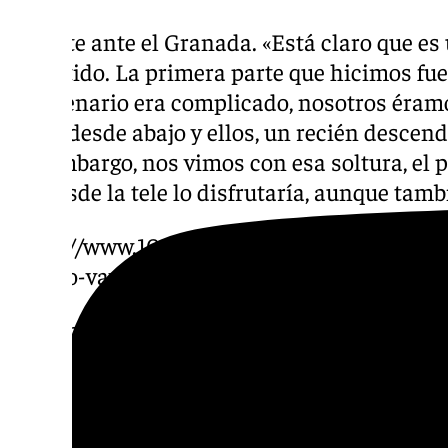
Empate ante el Granada. «Está claro que es
el partido. La primera parte que hicimos fu
el escenario era complicado, nosotros éram
venía desde abajo y ellos, un recién descendi
Sin embargo, nos vimos con esa soltura, el p
vio desde la tele lo disfrutaría, aunque tamb
https://www.101tv.es/dioni-y-el-cambio-de
cuanto-vayamos-perdiendo-siempre-creem
Remontada en Tarragona. «Yo, sincerament
lo mismo. Cuando vi que teníamos tantos có
íbamos a tener para empatar. Al igual que cu
iba a parar. Aparte de
la confianza que ten