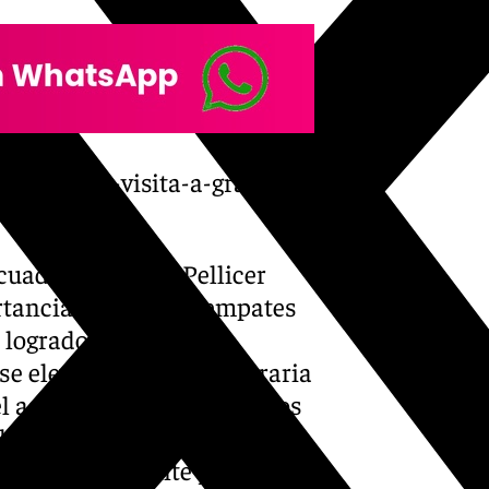
unto-de-su-visita-a-granada-
 cuadro de Sergio Pellicer
rtancia de algunos empates
 logrado ante el San
se elevó sobre área contraria
el ascenso. Por supuesto, los
rle un ascenso histórico en
o de Nelson Monte y el