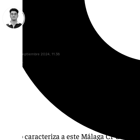
Ignacio Pérez
jueves, 26 septiembre 2024, 11:38
Compartir:
Si algo caracteriza a este Málaga CF de Serg