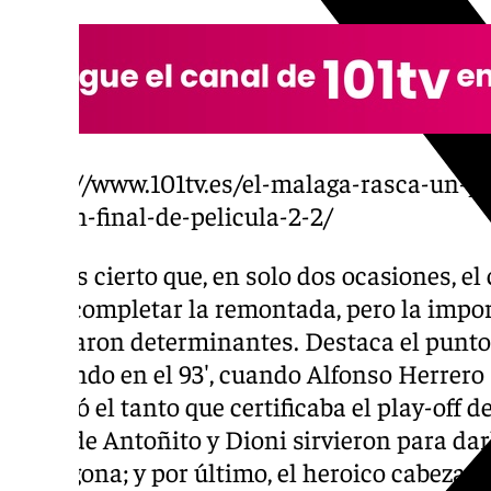
https://www.101tv.es/el-malaga-rasca-un-p
con-un-final-de-pelicula-2-2/
Bien es cierto que, en solo dos ocasiones, el
logró completar la remontada, pero la impo
resultaron determinantes. Destaca el punto
Fernando en el 93′, cuando Alfonso Herrero 
y anotó el tanto que certificaba el play-off d
goles de Antoñito y Dioni sirvieron para da
Tarragona; y por último, el heroico cabezaz