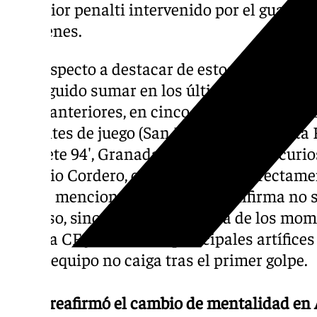
posterior penalti intervenido por el guarda
Cármenes.
Otro aspecto a destacar de estos datos son 
conseguido sumar en los últimos instantes 
casos anteriores, en cinco ocasiones se con
instantes de juego (San Fernando 93′, Celta 
Albacete 94′, Granada 93′). Entre estas curio
Antonio Cordero, quien participó directamen
tantos mencionados, lo que le confirma no s
ascenso, sino como el futbolista de los mom
Málaga CF y uno de los principales artífice
que el equipo no caiga tras el primer golpe.
Dioni reafirmó el cambio de mentalidad en