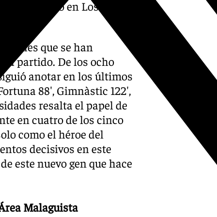
meta toledano en Los
los goles que se han
del partido. De los ocho
siguió anotar en los últimos
Fortuna 88′, Gimnàstic 122′,
sidades resalta el papel de
te en cuatro de los cinco
olo como el héroe del
entos decisivos en este
s de este nuevo gen que hace
 Área Malaguista