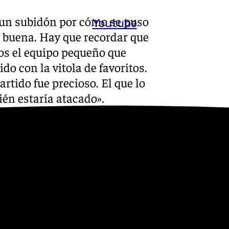
 un subidón por cómo se puso
Youtube
e buena. Hay que recordar que
os el equipo pequeño que
do con la vitola de favoritos.
artido fue precioso. El que lo
ién estaría atacado».
-mentalidad-da-igual-de-
os/
e, creo que todos pensamos
rner, sabíamos que la
ando el penalti, sabía que la
emos en Alfonso
, había algo