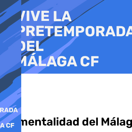
Ir
al
contenido
La mentalidad del Málag