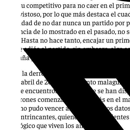
espíritu competitivo para no caer en el prim
juego vistoso, por lo que más destaca el cu
capacidad de no dar nunca un partido por pe
diferencia de lo mostrado en el pasado, no se
golpe. Hasta no hace tanto, encajar un prime
decirle adiós al partido, sin embargo, algo 
campaña y que aún perdura en la presente.
Desde la derrota en el Arcángel ante el Có
(28 de abril de 2024), el conjunto malaguist
catorce encuentros oficiales que se han disp
boquerones comenzaron por detrás en el mar
ninguno pudo vencer al Málaga. Estos dato
sus contrincantes, quienes son conscientes
psicológico que viven los andaluces.