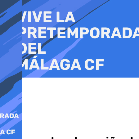
Ir
al
contenido
Tenis