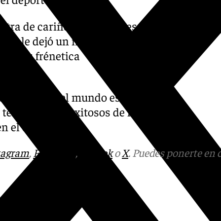
stra de cariño pública, pues
 que le dejó un mensaje
lado su frénetica
tarde y todo el mundo estará
 tenistas más exitosos de la
n el deporte.
tagram
,
Facebook
,
Tik Tok
o
X
. Puedes ponerte en 