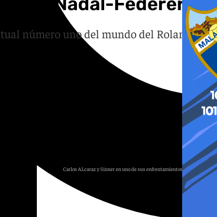
l nuevo Nadal-Federer?
actual número uno del mundo del Roland
Carlos ALcaraz y Sinner en uno de sus enfrentamientos sobre la pista
ATP