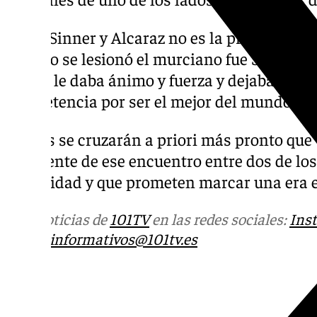
Entre Sinner y Alcaraz no es la primera mue
cuando se lesionó el murciano fue Sinner el
donde le daba ánimo y fuerza y dejaba a un 
competencia por ser el mejor del mundo.
Ambos se cruzarán a priori más pronto que 
pendiente de ese encuentro entre dos de los
actualidad y que prometen marcar una era e
Más noticias de
101TV
en las redes sociales:
Ins
correo
informativos@101tv.es
Tags: