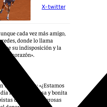
X-twitter
aunque cada vez más amigo,
 redes, donde lo llama
 que su indisposición y la
ió el corazón».
nen una pregunta: «¿Estamos
 día fue una intensa y bonita
 pistas dejando numerosas
el deporte.