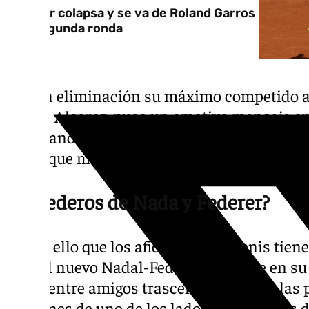
Sinner colapsa y se va de Roland Garros
en segunda ronda
Tras la eliminación su máximo competido 
Carlos Alcaraz, puso un emotivo mensaje en
«hermano», afirma que quiere «verle ganar» y
lucha que mantuvo contra su físico le «romp
¿Herederos de Nada y Federer?
Es por ello que los aficionados al tenis tie
ante el nuevo Nadal-Federer?». Lo que en su
lucha entre amigos trascendió fuera de las
imágenes de uno de los lados más bonitos d