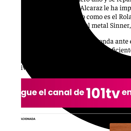
Grand Slams. La lesión de Alcaraz le ha imp
citas más esperadas del año como es el Rola
es que hubiese conquistado el metal Sinner,
El italiano ha caído en segunda ronda ante 
según afirma, no ha tenido fuerzas suficient
nueva demostración que no le sienta bien el 
el motivo de su flaqueza.
NOTICIA RELACIONADA