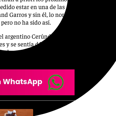
edido estar en una de las
nd Garros y sin él, lo normal
 pero no ha sido así.
el argentino Cerúndolo y
es y se sentía débil en una
calor, pues este habría sido