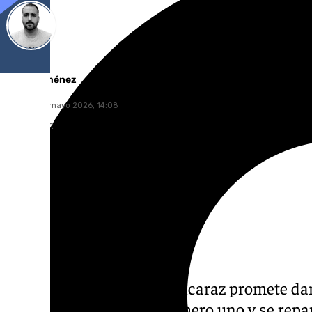
Pedro Jiménez
viernes, 29 mayo 2026, 14:08
Compartir:
La competencia Sinner-Alcaraz promete da
Ambos se disputan el número uno y se repar