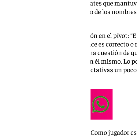
Emilio Guerrero. Uno de los debates que mantuvi
no adaptación. El polaco fue uno de los nombres
Killian Tillie.
Empezço Rai, que ve precipitación en el pívot: “E
angustiado. No sabe si lo que hace es correcto o 
mundo subir. No creo que sea una cuestión de que
baloncesto, si no de seguridad en él mismo. Lo p
como él quiere. Tiene unas expectativas un poco 
estar más tranquilo».
Bonilla incidía en su juventud: “Como jugador e