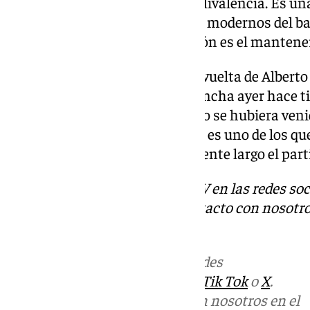
Osetkowski. Podía suplir por polivalencia. Es u
bien el balón. Es uno de los más modernos del b
clave. El único punto de nubarrón es el mantener
Juan Carlos Bonilla habló de la vuelta de Alberto
juego cajista: «Cuando sale a cancha ayer hace t
toma de decisiones. Otro Alberto se hubiera ven
partido quema sale y sin anotar es uno de los que
turcos se le hiciera tremendamente largo el part
Descubre más noticias de 101TV en las redes soc
Tok
o
X
. Puedes ponerte en contacto con nosotro
informativos@101tv.es
Más noticias de
101TV
en las redes
sociales:
Instagram
,
Facebook
,
Tik Tok
o
X
.
Puedes ponerte en contacto con nosotros en el