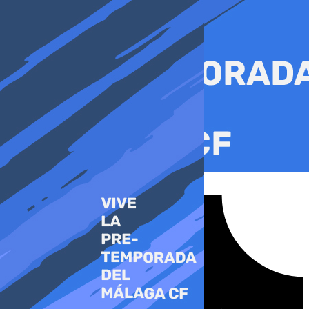
Ir
al
contenido
Tiktok