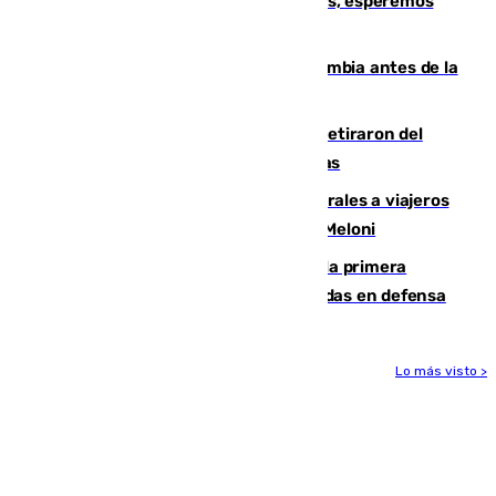
Fernando Calero: “Estamos preocupados, esperemos
que no sea nada”
Felipe VI refuerza los lazos con Colombia antes de la
llegada del nuevo presidente
Fernando Calero y Carlos Dotor se retiraron del
encuentro contra el Ceuta con molestias
España restablece controles temporales a viajeros
procedentes de Italia como repuesta a Meloni
El Málaga cae ante el Ceuta y suma la primera
derrota de la pretemporada dejando dudas en defensa
Lo más visto >
Más noticias
Ver más >