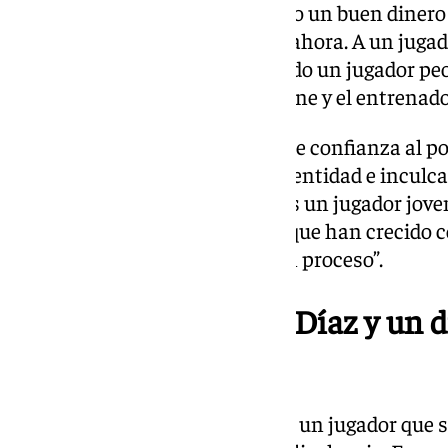
Cuando se va de España dejando un buen dinero
que son el doble de lo que tiene ahora. A un juga
que no juegue. Creo que ha venido un jugador peor
provoca que la gente se lo perdone y el entrenad
Anicet por su parte da un voto de confianza al p
entrenador es encontrar una identidad e inculca
jugadores que se va teniendo. Es un jugador jove
Hemos visto a otros jugadores que han crecido co
Kalinoski… Todo en la vida es un proceso”.
El regreso de Alberto Díaz y un d
Tillie
Anicet elogió a Killian Tillie: “Es un jugador que s