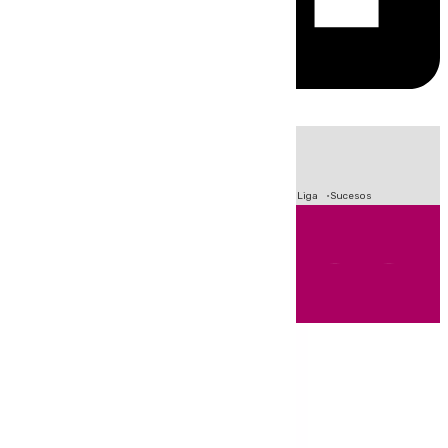
HOY
|
Fútbol
Primera División
Crisis Migratoria en Ceuta
LaLiga
Sucesos
Andalucía