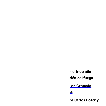
Activado el nivel 2 de emergencia en el incendio
forestal de Niebla por la compleja evolución del fuego
Controlado un incendio de rastrojos en Granada
junto a la autovía y al Callejón de Nogales
Juanfran Funes, sobre las lesiones de Carlos Dotor y