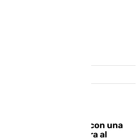
Andalucía
La Rosaleda contará con una
nueva zona VIP de cara al