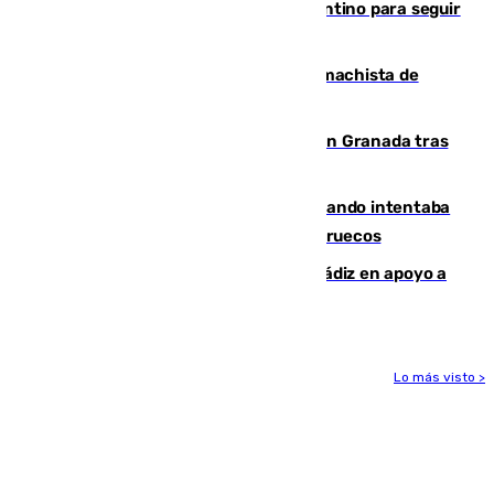
Marruecos, la principal baza de Infantino para seguir
al frente de la FIFA
Pedro Sánchez condena el crimen machista de
Benahavís
Angustioso rescate de una familia en Granada tras
caer su coche por un terraplén
Fallece un joven tras caer al mar cuando intentaba
entrar en parapente a Ceuta desde Marruecos
CIES NO moviliza a la provincia de Cádiz en apoyo a
la respuesta humanitaria de Ceuta
Lo más visto >
Más noticias