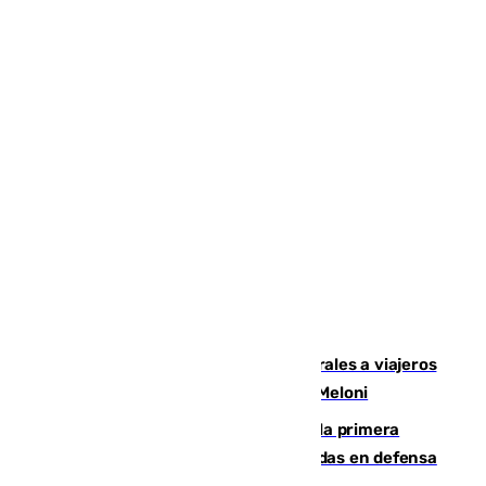
España restablece controles temporales a viajeros
procedentes de Italia como repuesta a Meloni
El Málaga cae ante el Ceuta y suma la primera
derrota de la pretemporada dejando dudas en defensa