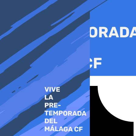
Ir
al
contenido
Tiktok