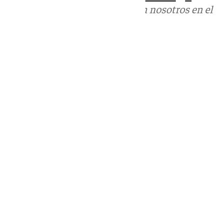
Puedes ponerte en contacto con nosotros en el
correo
informativos@101tv.es
Tags:
Últimas noticias