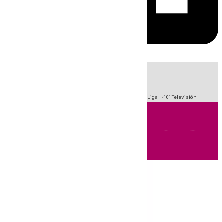
HOY
|
Fútbol
Primera División
Crisis Migratoria en Ceuta
LaLiga
101 Televisión
Andalucía