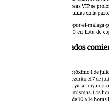
308, serán reubicados. Así, las áreas VIP se prol
campo, ocupando dos de las esquinas en la parte 
https://www.101tv.es/la-locura-por-el-malaga-p
los-abonos-de-fondo-sur-y-1-200-en-lista-de-es
La campaña de abonados comien
martes
La renovaciones empezarán el próximo 1 de julio
que las físicas en taquillas empezarán el 7 de jul
que esperar al 1 de agosto, donde ya se hayan pro
localidades y los cambios de las mismas. Los hora
19.30 horas de lunes a viernes y de 10 a 14 hora
estarán cerradas las taquillas.