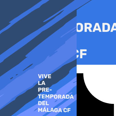
Ir
al
contenido
Tiktok