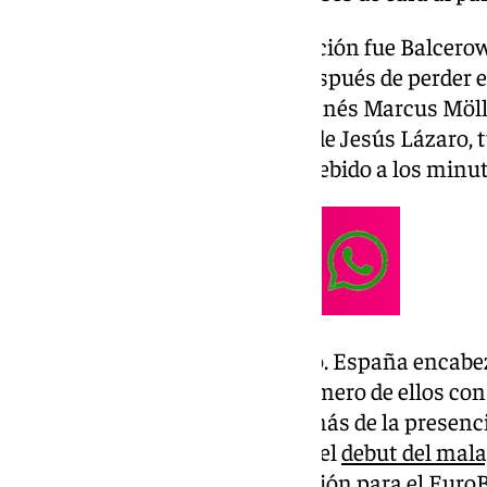
El que primero acabó su aportación fue Balcero
con Polonia frente a Estonia después de perder 
mismo rival. También jugó el danés Marcus Mölle
jugador, que está a las órdenes de Jesús Lázaro,
participación con Dinamarca debido a los minut
Ya el lunes fue el turno del resto. España encabe
partidos ante Eslovaquia, el primero de ellos con
forzó la segunda prórroga. Además de la presencia
lesionado Tyson Pérez, destaca el
debut del mal
españoles lograron la clasificación para el EuroBa