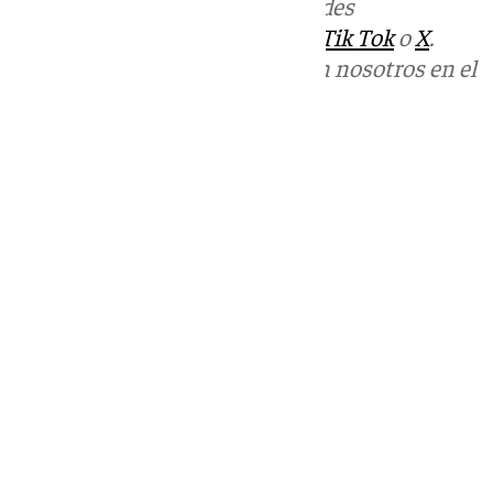
Más noticias de
101TV
en las redes
sociales:
Instagram
,
Facebook
,
Tik Tok
o
X
.
Puedes ponerte en contacto con nosotros en el
correo
informativos@101tv.es
Tags:
Últimas noticias