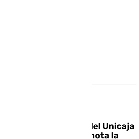
Andalucía
Los internacionales del Unicaja
terminan con buena nota la