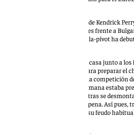
papeleta que afrontaban.
Montenegro se rindió a los pies de Kendrick Perry
puntos en el partido de este lunes frente a Bulga
partió de inicio ante Suecia. El ala-pívot ha deb
combinado bávaro.
Este jueves el Unicaja regresa a casa junto a los
malagueño vuelve al Carpena para preparar el c
Laguna Tenerife, que retomará la competición 
partidos. A principios de esta semana estaba pre
ejercitase en Los Guindos mientras se desmonta
Davis situadas en el Martín Carpena. Así pues, tr
de verde y morado regresarán a su feudo habitual
regreso a la competición.