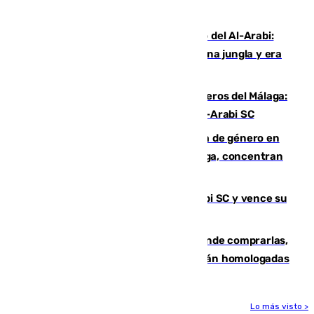
Niebla
Juanfran Funes, sobre el duro juego del Al-Arabi:
“Por momentos nos hemos metido en una jungla y era
hasta peligroso”
Ya se han estrenado los tres delanteros del Málaga:
Eneko Jauregui, bigoleador contra el Al-Arabi SC
35 mujeres asesinadas por violencia de género en
España en este 2026: Andalucía y Málaga, concentran
el foco de la tragedia
El Málaga es muy superior al Al-Arabi SC y vence su
primer encuentro de pretemporada
Gafas para el eclipse solar 2026: dónde comprarlas,
dónde conseguirlas y cómo saber si están homologadas
Lo más visto >