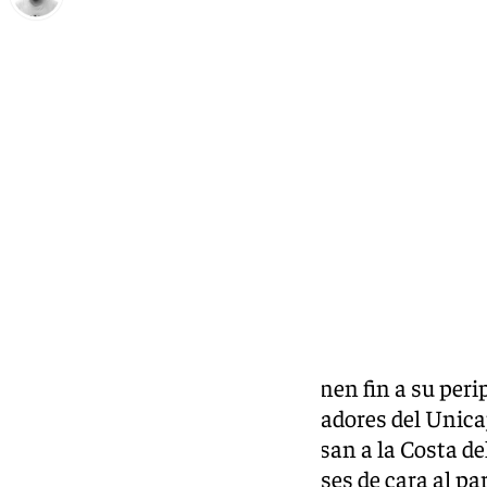
Pedro Jiménez
martes, 26 noviembre 2024, 12:57
Compartir:
Los internacionales cajistas ponen fin a su peri
el
parón de selecciones
y los jugadores del Unic
respectivos compromisos regresan a la Costa del
recibieron la llamada de sus países de cara al pa