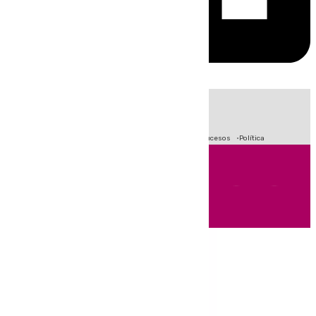
HOY
|
Fútbol
Crisis Migratoria en Ceuta
Primera División
Sucesos
Política
Andalucía