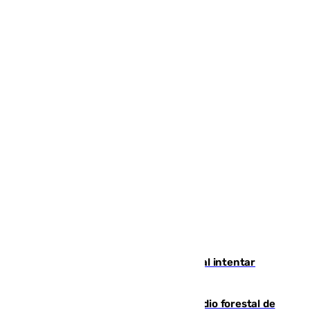
Ceuta suma 82 fallecidos en el mar al intentar
cruzar la frontera española
Huelva eleva a emergencia el incendio forestal de