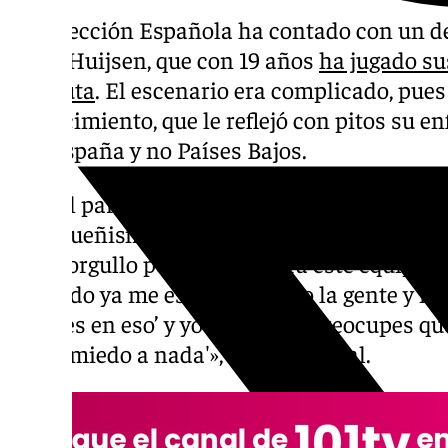
La Selección Española ha contado con un de
Dean Huijsen, que con 19 años
ha jugado su
absoluta
. El escenario era complicado, pues 
de nacimiento, que le reflejó con pitos su en
con España y no Países Bajos.
Tras el partido fue cuestionado por los pitos
malagueñismo: «Para mí es un sueño poder 
es un orgullo poder jugar para este equipo 
saliendo ya me estaba pitando la gente y me
pienses en eso’ y yo dije ‘no te preocupes qu
tengo miedo a nada'», dijo el central.