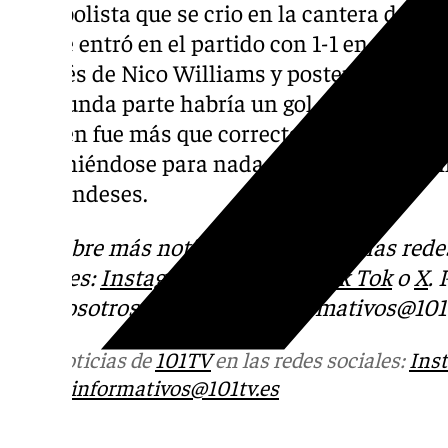
El futbolista que se crio en la cantera del 
cadete entró en el partido con 1-1 en el m
a través de Nico Williams y posteriormente
la segunda parte habría un gol más para am
Huijsen fue más que correcta, dejando evide
no poniéndose para nada nervioso en el bail
neerlandeses.
Descubre más noticias de 101TV en las rede
sociales:
Instagram
,
Facebook
,
Tik Tok
o
X
.
con nosotros en el correo
informativos@101t
Más noticias de
101TV
en las redes sociales:
Ins
correo
informativos@101tv.es