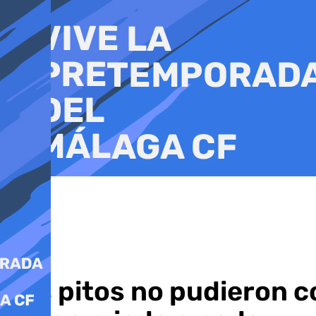
Ir
al
contenido
Los pitos no pudieron c