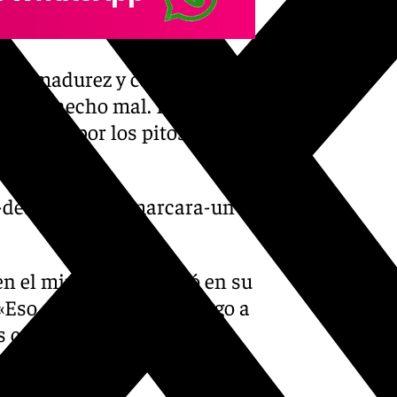
o su madurez y calidad se
 lo he hecho mal. El público
l central por los pitos del
ón.
-a-dean-huijsen-marcara-un-
n el minuto 40 y entró en su
«Eso es el fútbol. Me pongo a
s cosas lo mejor posible y
malaguista.