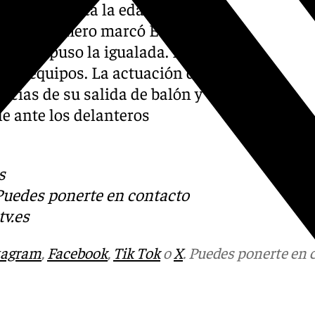
Málaga CF hasta la edad de
arcador. Primero marcó España
 Gakpo puso la igualada. En
bos equipos. La actuación de
ncias de su salida de balón y
e ante los delanteros
s
 Puedes ponerte en contacto
v.es
tagram
,
Facebook
,
Tik Tok
o
X
. Puedes ponerte en 