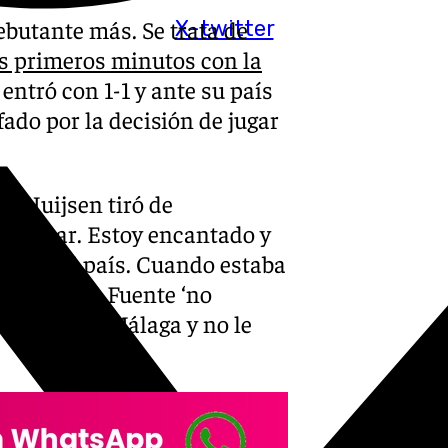
butante más. Se trata de
X-twitter
s primeros minutos con la
entró con 1-1 y ante su país
fado por la decisión de jugar
 y Huijsen tiró de
debutar. Estoy encantado y
y para mi país. Cuando estaba
 dijo De la Fuente ‘no
e yo soy de Málaga y no le