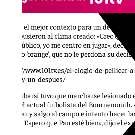
No era el mejor contexto para un debut, per
sobrepusieron al clima creado: «Creo que no
es el público, yo me centro en jugar», decía e
público ‘orange’, que no le perdona su decisi
https://www.101tv.es/el-elogio-de-pellicer
antes-y-un-despues/
Pau Cubarsí tuvo que marcharse lesionado e
lugar el actual futbolista del Bournemouth. 
calentar y salgo al campo e intento hacer la
pueda. Espero que Pau esté bien», dijo el ex