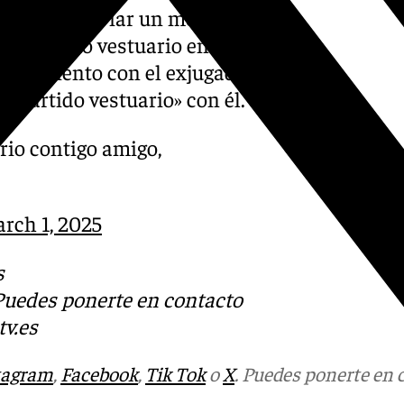
imeros en enviar un mensaje
compartió vestuario en el
ercamiento con el exjugador
ompartido vestuario» con él.
rio contigo amigo,
rch 1, 2025
s
 Puedes ponerte en contacto
v.es
tagram
,
Facebook
,
Tik Tok
o
X
. Puedes ponerte en 