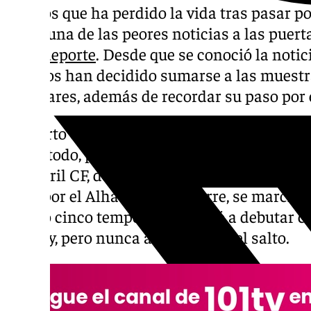
32 años que ha perdido la vida tras pasar p
duda, una de las peores noticias a las puer
en el
deporte
. Desde que se conoció la not
muchos han decidido sumarse a las muestra
familiares, además de recordar su paso por 
Lo cierto es que el defensa ha tenido un larg
sobre todo, por el andaluz. Inició su andadu
el Motril CF, donde disputó dos temporadas.
paso por el Alhaurín de la Torre, se marchó 
estuvo cinco temporadas. Llegó a debutar c
del Rey, pero nunca acabó de dar el salto.