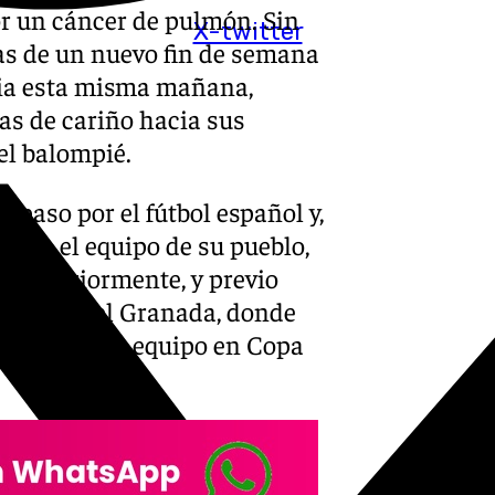
or un cáncer de pulmón. Sin
X-twitter
tas de un nuevo fin de semana
icia esta misma mañana,
s de cariño hacia sus
el balompié.
o paso por el fútbol español y,
ra en el equipo de su pueblo,
 Posteriormente, y previo
al filial del Granada, donde
on el primer equipo en Copa