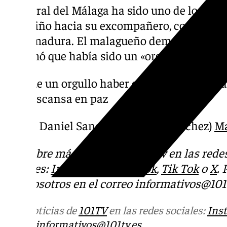
El lateral del Málaga ha sido uno de los pr
de cariño hacia su excompañero, con quien 
Extremadura. El malagueño demostró su ac
y afirmó que había sido un «orgullo haber c
Fue un orgullo haber compartido vestua
descansa en paz
— Daniel Sanchez (@Daniel3snchez)
Ma
Descubre más noticias de 101Tv en las rede
sociales:
Instagram
,
Facebook
,
Tik Tok
o
X
.
con nosotros en el correo
informativos@101t
Más noticias de
101TV
en las redes sociales:
Ins
correo
informativos@101tv.es