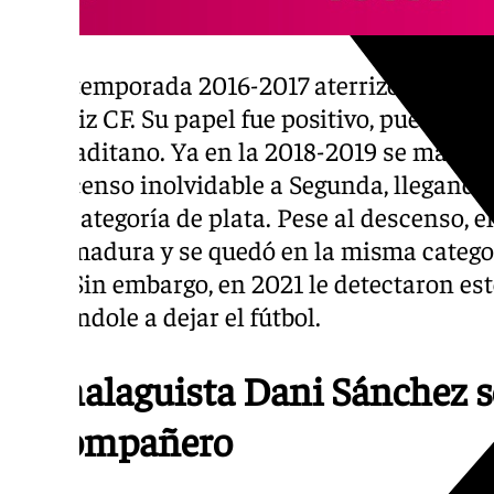
En la temporada 2016-2017 aterrizó en LaL
el Cádiz CF. Su papel fue positivo, pues jug
club gaditano. Ya en la 2018-2019 se march
un ascenso inolvidable a Segunda, llegando 
en la categoría de plata. Pese al descenso, e
Extremadura y se quedó en la misma catego
más- Sin embargo, en 2021 le detectaron est
obligándole a dejar el fútbol.
El malaguista Dani Sánchez s
excompañero