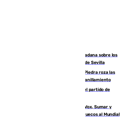
PSOE y Vox critican la consulta ciudadana sobre los
toldos que ha lanzado el Ayuntamiento de Sevilla
La laguna malagueña de Fuente de Piedra roza las
30.000 parejas de flamencos antes del anillamiento
Sigue en directo la retransmisión del partido de
pretemporada Málaga-Al-Arabi
La crisis migratoria de Ceuta une a Vox, Sumar y
Podemos contra la candidatura de Marruecos al Mundial
2030