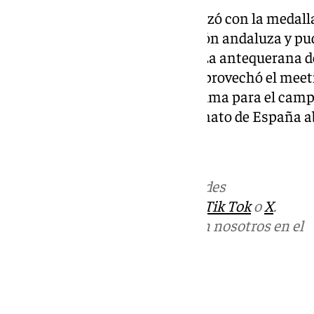
Paula Molina, por su parte, se alzó con la medal
marca de 24:99 en la competición andaluza y pud
gente animándola en la grada. La antequerana de
el ‘Antequera Indoor Match’ y aprovechó el meet
su velocidad y conseguir la mínima para el cam
marca repesca para el Campeonato de España a
Más noticias de
101TV
en las redes
sociales:
Instagram
,
Facebook
,
Tik Tok
o
X
.
Puedes ponerte en contacto con nosotros en el
correo
informativos@101tv.es
Tags: