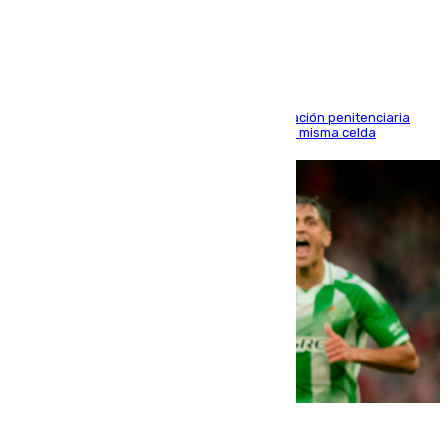
en Morón
El alto tribunal avala también que la Administración penitenciaria
indemnice a la familia por fallar al asignarles la misma celda
06.08.2026