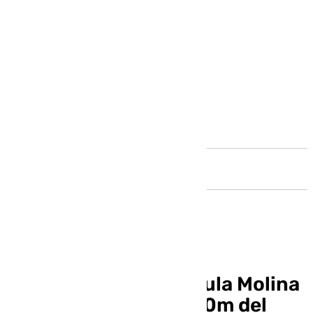
Andalucía
Mario Espárraga y Paula Molina
ganan los 800m y 200m del