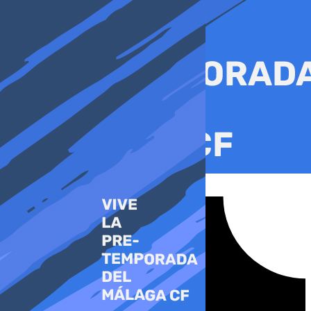
Ir
al
contenido
Tiktok