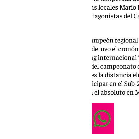
de enero, en esta pista, los atletas locales Mari
convirtieron en dos grandes protagonistas del
‘Short Track’.
Mario Espárraga se proclamó campeón regional
en la que fue claro dominador y detuvo el cronóme
día antes, participó en el meeting internaciona
logrando la mínima de repesca del campeonato
personal en 1.500 metros. Esta es la distancia e
corredor antequerano para participar en el Sub-2
de febrero y, luego, del 21 al 23 en el absoluto en 