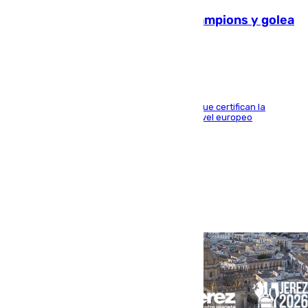
El Betis supera el examen de Champions y golea
al Arsenal en Dublín (1-3)
Riquelme, Deossa y Fornals firman los tantos que certifican la
superioridad bética ante un rival de máximo nivel europeo