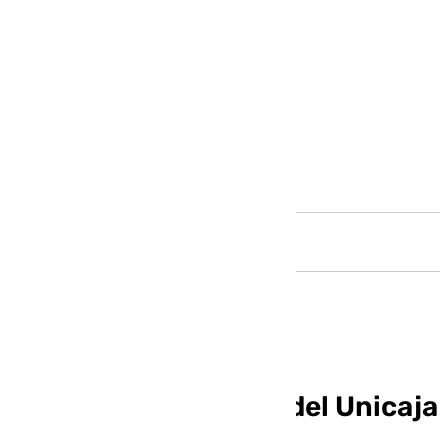
Andalucía
Muestra de carácter del Unicaja
en Zaragoza