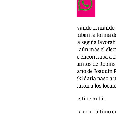
A la reanudación continuaba llevando el mando 
Pérez, si bien los maños encontraban la forma 
malagueños (42-49). La dinámica seguía favorable
Rodríguez a la cabeza apretaban aún más el elect
Kalinoski disipaba las dudas, que encontraba a D
para un parcial 0-7 (50-58). Los tantos de Robin
aragoneses, que otra vez de la mano de Joaquín R
tiro (59-62). Un 2+1 de Balcerowski daría paso a u
Casademont Zaragoza que acercaron a los locales a
El Unicaja tiene atado a Agustine Rubit
Dos triples de Perry abrían brecha en el último