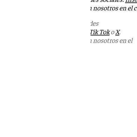
Puedes ponerte en contacto con nosotros en el 
Más noticias de
101TV
en las redes
sociales:
Instagram
,
Facebook
,
Tik Tok
o
X
.
Puedes ponerte en contacto con nosotros en el
correo
informativos@101tv.es
Tags:
Últimas noticias