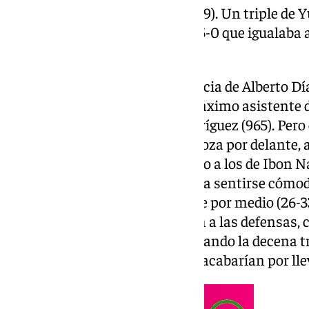
para lograr un parcial 2-10 (14-19). Un triple de Y
impulsaba a los suyos para un 5-0 que igualaba a
primer acto.
En el segundo acto, una asistencia de Alberto Día
convirtió al malagueño en el máximo asistente de
Endesa, superando a Berni Rodríguez (965). Pero 
colocarse el Casademont Zaragoza por delante, a
Tyson Pérez le devolvía el mando a los de Ibon N
intercambio de puntos, volvían a sentirse cómo
triple de Duarte ponían tierra de por medio (26-3
cuarto, los ataques se imponían a las defensas, 
para mantener el mando, superando la decena tras
Dos tiros libres de Bell-Haynes acabarían por lle