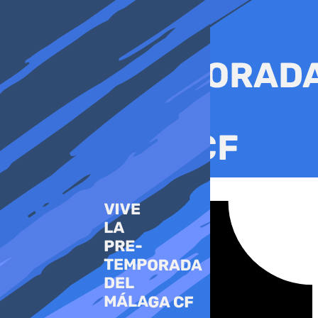
Ir
al
contenido
Tiktok