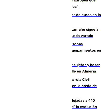
España e Italia garantizan a la Unión Europea que
sus controles fronterizos son "temporales"
Sevilla ha invertido más de 6 millones de euros en la
transformación de su casco histórico
Susto en Marbella: un atún de gran tamaño sigue a
un bañista hasta la orilla de la playa y queda varado
Emvisesa refuerza la atención a personas
vulnerables con cesión de viviendas y equipamientos en
Sevilla
Condenado a dos años de cárcel por sujetar y besar
a una menor tras abordarla en plena calle en Almería
Persecución en Punta Umbría: la Guardia Civil
interviene más de 800 kilos de cocaína en la costa de
Huelva
El incendio de Niebla mantiene desalojadas a 410
personas que siguen con "incertidumbre" la evolución