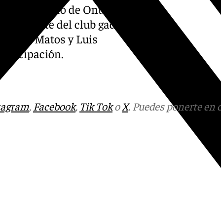
lla. Se trató de Ontiveros,
es por parte del club gaditano
nquillo, Matos y Luis
articipación.
tagram
,
Facebook
,
Tik Tok
o
X
. Puedes ponerte en 