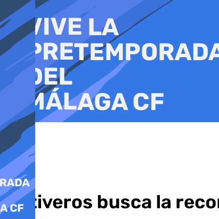
Ir
al
contenido
Ontiveros busca la reco