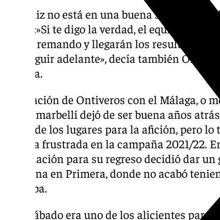
El Cádiz no está en una buena situación en l
ayuda:»Si te digo la verdad, el equipo está t
seguir remando y llegarán los resultados, s
que seguir adelante», decía también Ontiver
Málaga.
La relación de Ontiveros con el Málaga, o 
con el marbellí dejó de ser buena años atrás.
mejor de los lugares para la afición, pero l
llegada frustrada en la campaña 2021/22. En 
negociación para su regreso decidió dar un g
Osasuna en Primera, donde no acabó tenie
buscaba.
Este sábado era uno de los alicientes para 