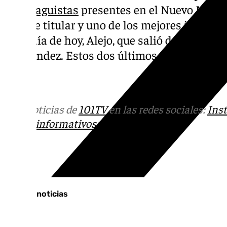
exmalaguistas
presentes en el Nuevo Mirandi
que fue titular y uno de los mejores jugador
en el día de hoy, Alejo, que salió desde el ba
Hernández. Estos dos últimos no tuvieron p
Más noticias de
101TV
en las redes sociales:
Ins
correo
informativos@101tv.es
Tags:
Últimas noticias