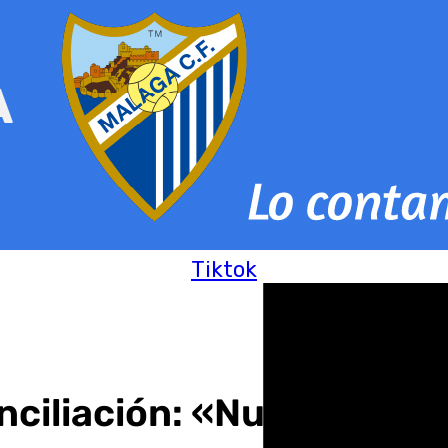
Tiktok
nciliación: «Nunca voy a 