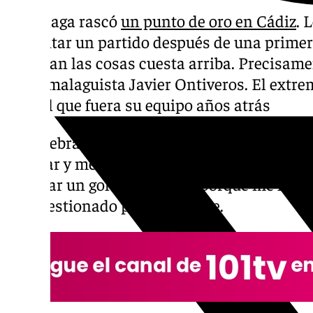
El Málaga rascó
un punto de oro en Cádiz
. 
remontar un partido después de una primera
pusieran las cosas cuesta arriba. Precisame
del exmalaguista Javier Ontiveros. El extre
ante el que fuera su equipo años atrás
No celebración a los goles. «Al final le debo
debutar y me hizo llegar a donde estoy. Muy
celebrar un gol contra ellos porque me ha he
ser cuestionado por su doblete.