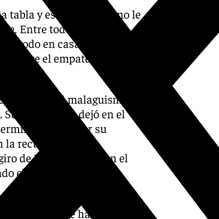
a tabla y este resultado no le
riste. Entre todos hay que
obre todo en casa. Tenemos
os sobre el empate ante el
mejor dicho del malaguismo
 Su salida no le dejó en el
o terminó de rematar su
la recta final de la
iro de 180º y firmar con el
ndo el protagonismo que
el choque, donde había cuatro