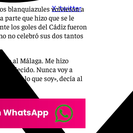
Los blanquiazules volvieron a
X-twitter
 parte que hizo que se le
nte los goles del Cádiz fueron
mo no celebró sus dos tantos
 todo al Málaga. Me hizo
 agradecido. Nunca voy a
cho ser lo que soy», decía al