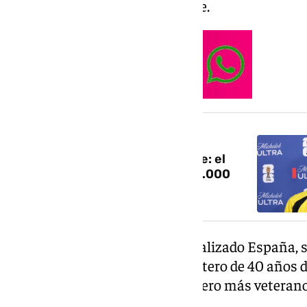
futbolístico, como es Cabo Verde.
NOTICIA RELACIONADA
Vozinha, el héroe de Cabo Verde: el
portero de 40 años que vale 50.000
euros en Transfermarkt
Hasta 27 disparos totales ha realizado España, si
Se han topado con Vozinha, portero de 40 años d
conquistado otro récord: el portero más veterano 
debut de un Mundial.