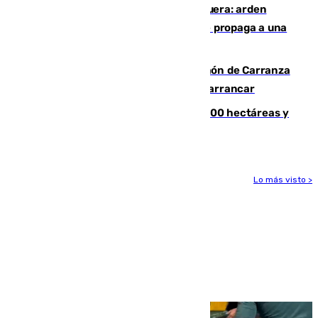
Incendio en un vertedero de Antequera: arden
chatarra, muebles y palets y el fuego se propaga a una
zona de monte
Las Palmas conquista el Trofeo Ramón de Carranza
y somete a un Cádiz que no termina de arrancar
El incendio de Niebla alcanza las 8.000 hectáreas y
mantiene desalojadas a 474 personas
Lo más visto >
Más noticias
Ver más >