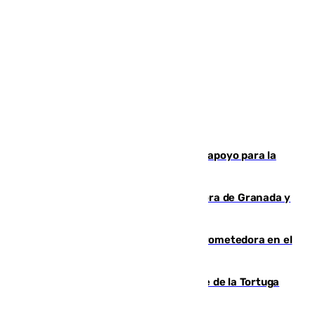
Venezuela ha agradece a España su apoyo para la
reconstrucción tras los terremotos
Arde un coche en el Puerto de la Mora de Granada y
provoca un incendio forestal
El año 2007, una generación muy prometedora en el
mundo del fútbol
Incendio forestal en el paraje Monte de la Tortuga
de Málaga