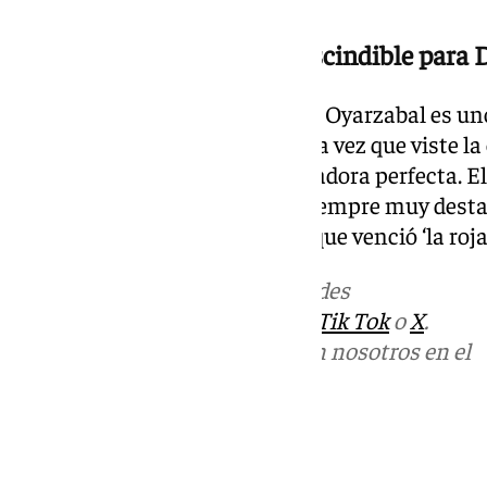
Oyarzabal, delantero imprescindible para 
A pesar del dato negativo, Mikel Oyarzabal es uno 
español. El delantero vasco cada vez que viste la 
convierte en una máquina goleadora perfecta. El 
Sociedad con España ha sido siempre muy destacab
pasada edición de la Eurocopa que venció ‘la roja’
Más noticias de
101TV
en las redes
sociales:
Instagram
,
Facebook
,
Tik Tok
o
X
.
Puedes ponerte en contacto con nosotros en el
correo
informativos@101tv.es
Tags:
Fútbol
Mundial de fútbol 2026