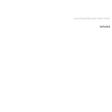
Mikel Oyarzabal en el partido ante Cabo Verde
SeFutbol
Jairo Sánchez
lunes, 15 junio 2026, 20:45
Compartir: