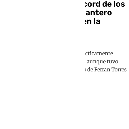
Oyarzabal bate un récord de los
Mundiales: primer delantero
que no toca el balón en la
primera media hora
El punta español no ha tenido prácticamente
protagonismo en la primera parte, aunque tuvo
una ocasión muy clara tras el palo de Ferran Torres