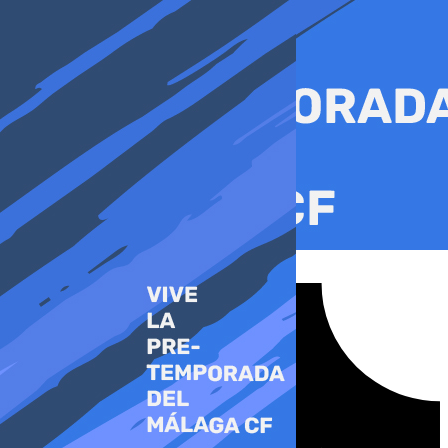
Ir
al
contenido
Tiktok