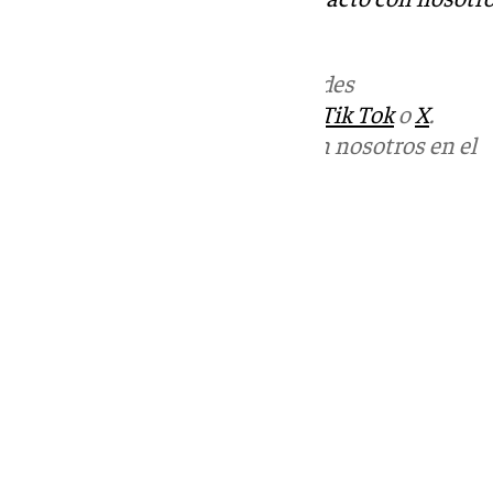
informativos@101tv.es
Más noticias de
101TV
en las redes
sociales:
Instagram
,
Facebook
,
Tik Tok
o
X
.
Puedes ponerte en contacto con nosotros en el
correo
informativos@101tv.es
Tags:
Últimas noticias