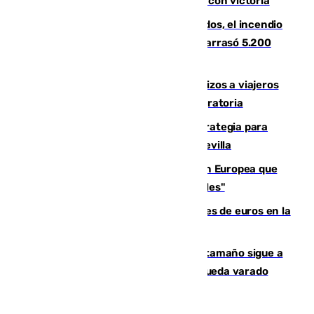
El Granada cierra su puesta a punto con victoria
Un mes de la tragedia de Los Gallardos, el incendio
que acabó con la vida de 14 personas y arrasó 5.200
hectáreas
España establece controles fronterizos a viajeros
procedentes de Italia por la presión migratoria
El Ayuntamiento desarrolla una estrategia para
recuperar la identidad patrimonial de Sevilla
España e Italia garantizan a la Unión Europea que
sus controles fronterizos son "temporales"
Sevilla ha invertido más de 6 millones de euros en la
transformación de su casco histórico
Susto en Marbella: un atún de gran tamaño sigue a
un bañista hasta la orilla de la playa y queda varado