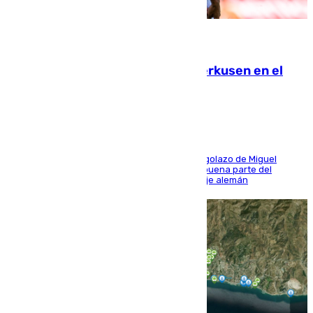
08.08.2026
El Sevilla se desinfla ante el Leverkusen en el
último ensayo (1-2)
El conjunto de Luis García se adelantó con un golazo de Miguel
Sierra y ofreció buenas sensaciones durante buena parte del
encuentro, pero acabó cediendo ante el empuje alemán