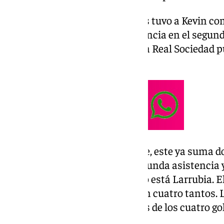
El primer gol contra los gallegos tuvo a Kevin c
goleador. Lobete repetiría presencia en el segun
haría como asistente. El ex de la Real Sociedad 
donde apareció David Larrubia.
Con el gol y asistencia de Lobete, este ya suma 
Kevin, por su parte sumó su segunda asistencia
a goles y asistencias. Por último está Larrubia. E
máximo goleador del equipo con cuatro tantos. 
Dioni con seis. Larrubia además de los cuatro g
gol.