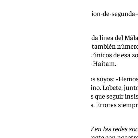
https://www.101tv.es/clasificacion-de-segunda-
con-su-victoria/
Es un paso adelante de la segunda línea del Málag
punta de lanza seberán aportar también números
Ochoa y Yanis Rahmani son los únicos de esa z
asistido, sin contar al lesionado Haitam.
Pellicer valoraba la eficacia de los suyos: «Hemo
sobre todo el poder ser más dañino. Lobete, junto
David han estado bien. Tenemos que seguir insi
y fortaleza y hay que recuperarla. Errores siemp
que siempre está vivo».
Descubre más noticias de 101TV en las redes soc
Tok
o
X
. Puedes ponerte en contacto con nosotro