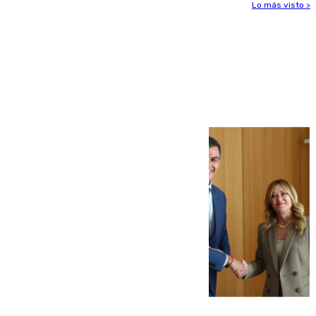
Lo más visto >
Más noticias
Ver más >