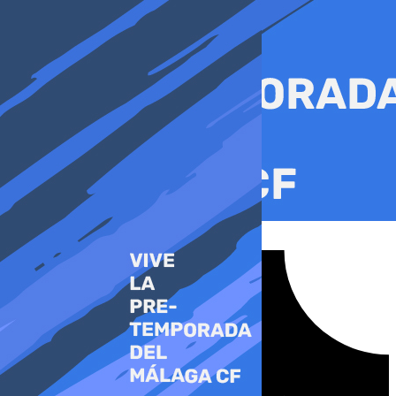
Ir
al
contenido
Tiktok