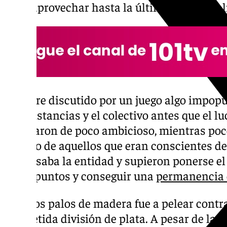
supo aprovechar hasta la última gota de cal
Siempre discutido por un juego algo impopu
circunstancias y el colectivo antes que el 
lo tildaron de poco ambicioso, mientras poc
respeto de aquellos que eran conscientes de 
atravesaba la entidad y supieron ponerse el 
sacar puntos y conseguir una
permanencia 
Con dos palos de madera fue a pelear contra
competida división de plata. A pesar de las 1