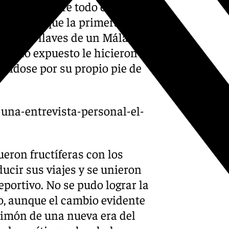
holgada (sobre todo en su
plicada que la primera).
rles las llaves de un Málaga
estado expuesto le hicieron
ándose por su propio pie de
-una-entrevista-personal-el-
ueron fructíferas con los
cir sus viajes y se unieron
ortivo. No se pudo lograr la
o, aunque el cambio evidente
l timón de una nueva era del