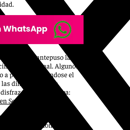
idad.
lar, siempre antepuso las
lucimiento personal. Algunos
o a poco fue ganándose el
las dificultades que
disfraz de lo que tocaba:
en Segunda División.
 ejércitos de una siempre
8 fichas profesionales, logró