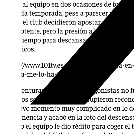
salvar al equipo en dos ocasiones de forma 
segunda temporada, pese a parecer más com
Desde el club decidieron apostar por él y da
más potente, pero la presión a la que había 
pedir tiempo para descansar y acabó march
Martiricos.
https://www.101tv.es/pellicer-se-sincera-en
malaga-me-lo-ha-dado-todo/
Las aventuras de los dos protagonistas no f
caminos separados. Ambos supieron recondu
en nuevo momento muy complicado en lo dep
permanencia y acabó en la foto del descens
que dio el equipo le dio rédito para coger e