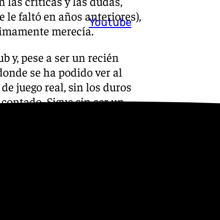
n las críticas y las dudas,
 le faltó en años anteriores),
Youtube
nimamente merecía.
b y, pese a ser un recién
donde se ha podido ver al
e juego real, sin los duros
contado. Sigue sin ser un
además de ser fiable, ser una
to y, sobre todo, haberse
directivos.
pues algunos seguirán
a puntuar bajo cualquier
 careta de ‘entrenador del
, si nada se tuerce, ahí