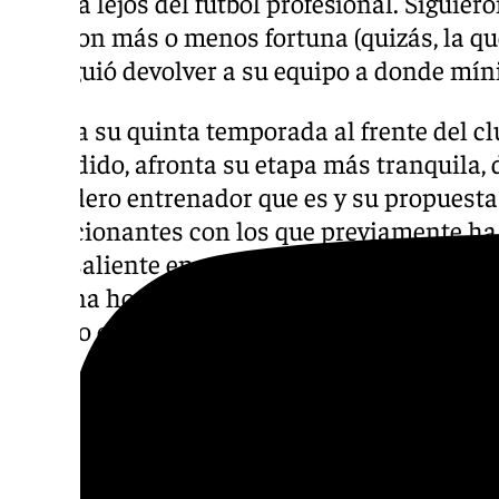
Málaga lejos del fútbol profesional. Siguiero
pero con más o menos fortuna (quizás, la que
consiguió devolver a su equipo a donde mí
Encara su quinta temporada al frente del clu
ascendido, afronta su etapa más tranquila, 
verdadero entrenador que es y su propuesta d
condicionantes con los que previamente ha 
sobresaliente en nada, pero ha demostrado, 
persona honesta, muy capacitado en su pues
ganado el respeto de sus jugadores y de los 
Los prejuicios siempre estarán presentes, 
viéndole como aquel entrenador que buscab
circunstancia. Otros, siguen viéndole con la
filial’. Pero lo único cierto es que ahí sigue y