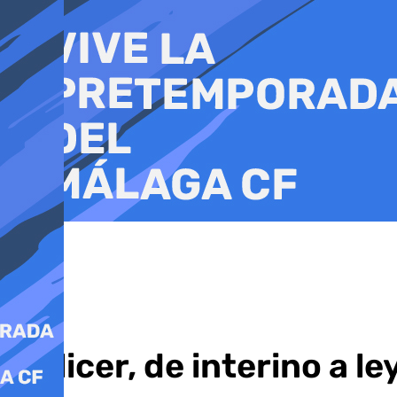
Ir
al
contenido
Pellicer, de interino a l