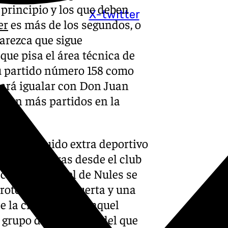
principio y los que deben
X-twitter
er
es más de los segundos, o
parezca que sigue
ue pisa el área técnica de
u partido número 158 como
hará igualar con Don Juan
con más partidos en la
 de un ruido extra deportivo
 Amo. Mientras desde el club
contrastado, el de Nules se
rotestas en la puerta y una
de la ciudad. Ganó aquel
n grupo de jugadores del que