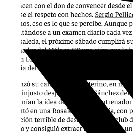
que nacen con el don de convencer desde el 
ganarse el respeto con hechos.
Sergio Pellic
al menos, eso es lo que se percibe. Aunque 
enfrentándose a un examen diario cada vez q
La Rosaleda, el próximo sábado cumplirá s
entrenador del Málaga CF, una cifra que le 
Ramón López Muñiz, el segundo preparador 
historia del club.
Comenzó su camino como interino, en medio
con el injusto despido a Víctor Sánchez del
mantenían la idea de buscar un entrenador 
presentó en una Rosaleda semi-vacía, con p
sensación terrible de desapego con el club 
partido y consiguió extraer del entorno a u