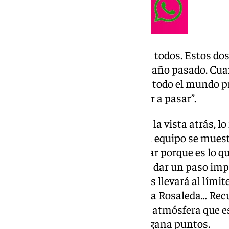
Elche. “Estoy muy contento con todos. Estos dos
que me han gustado más que el año pasado. Cuan
que darle continuidad. Que esté todo el mundo pr
día no significa que vaya a volver a pasar”.
Buen momento. «Cuando echas la vista atrás, lo
Hay situaciones en las cuales el equipo se muestr
datos están ahí. No quiero hablar porque es lo q
una situación inmejorable para dar un paso im
focalizados en el partido que nos llevará al límite
táctico, físico, la atmósfera de La Rosaleda… Rec
a castalia al playoff y había una atmósfera que e
consiguiendo entre todos y eso gana puntos.