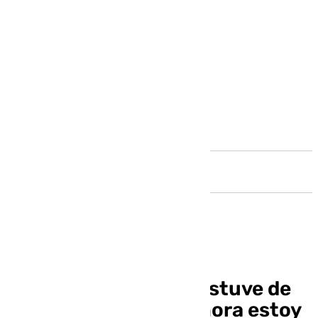
Andalucía
Pellicer, en alerta: «Estuve de
guardia en la mili y ahora estoy