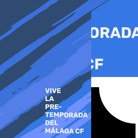
Ir
al
contenido
Tiktok