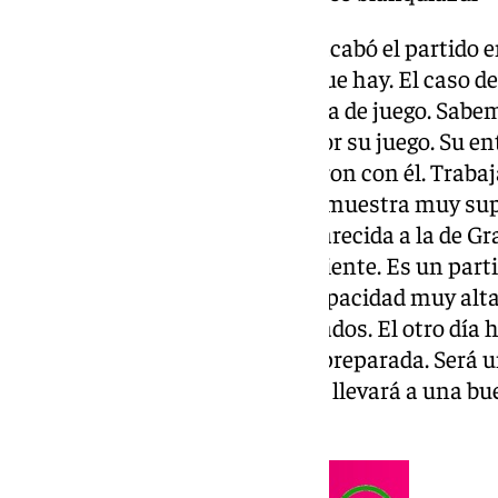
Partido ante el Elche. “Cuando acabó el partido 
marcado. Sabemos los rivales que hay. El caso d
que te llevan al límite por su idea de juego. Sab
para estar arriba y sobre todo por su juego. Su e
tenemos jugadores que estuvieron con él. Trabaj
le gusta dormir los partidos. Se muestra muy super
una capacidad de resistencia parecida a la de G
tenemos que ser atrevidos y valiente. Es un part
rival y su plan. Tenemos una capacidad muy alta 
necesitamos para estar preparados. El otro día
buena. la gente tiene que estar preparada. Será 
saber dónde y cómo atacar. Nos llevará a una b
combate de boxeo”.