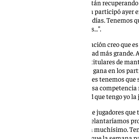
Enfermería. “Los chavales se están recuperand
Haitam Ramón y Moussa. Kevin participó ayer en
aún. Roko lleva entrenando dos días. Tenemos q
lesiones, partidos de selecciones…”.
Competencia. “A nivel de motivación creo que e
Había un nivel de responsabilidad más grande. 
sueltos. No es momento de dar titulares de mant
una temporada la titularidad se gana en los parti
entrenamiento. Los entrenadores tenemos que s
incómoda pero es muy buena. Esa competencia n
competencia y esa incomodidad que tengo yo la j
Dani Lorenzo. “El problema es de jugadores que t
fuera la última jornada igual adelantaríamos pr
quemando etapas porque queda muchísimo. Ten
todos preparados. Dani al igual que la semana 