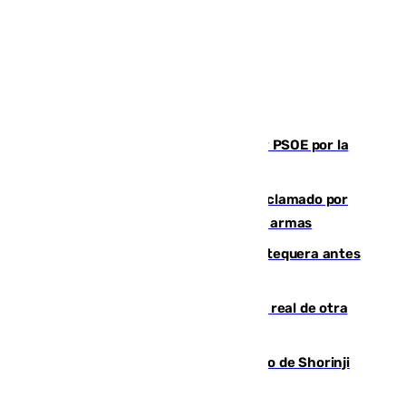
Vuelve el duelo dialéctico entre PP y PSOE por la
financiación de las autonomías
Detienen en Málaga a un fugitivo reclamado por
Colombia por homicidio y transporte de armas
Prueba final del Granada ante el Antequera antes
del inicio de la Liga
Ceuta se prepara ante la posibilidad real de otra
entrada masiva el 15 de agosto
Cártama, protagonista en el Europeo de Shorinji
Kempo celebrado en Berlín