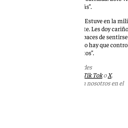
ascendimos y genera mucho más”.
Alerta. “En estado de vigilancia. Estuve en la mili
Esto no para, en alerta constante. Les doy cariño 
verse que estos partidos son capaces de sentirs
con la afición me emociona, pero hay que control
vigilia, rápido con los ojos abiertos”.
Más noticias de
101TV
en las redes
sociales:
Instagram
,
Facebook
,
Tik Tok
o
X
.
Puedes ponerte en contacto con nosotros en el
correo
informativos@101tv.es
Tags:
Últimas noticias