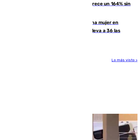
La llegada de inmigrantes a Ceuta crece un 164% sin
contar la entrada masiva
Igualdad confirma el asesinato de una mujer en
Benahavís como violencia machista y eleva a 36 las
víctimas en 2026
Lo más visto >
Más noticias
Ver más >