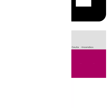
HOY
|
Fútbol
Sucesos
Primera División
Crisis Migratoria en Ceuta
Incendios
Andalucía