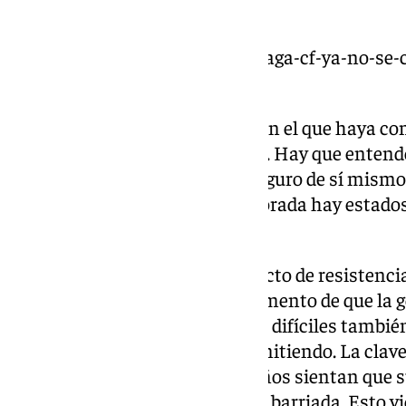
partido del Elche”.
https://www.101tv.es/este-malaga-cf-ya-no-se-c
recibe/
Competencia. “En toda profesión el que haya c
once pero la plantilla es amplia. Hay que enten
mejores. Uno tiene que estar seguro de sí mismo,
competencia. Durante la temporada hay estado
lesiones y tarjetas”.
Afición. “El año pasado fue un acto de resistenci
colores y yo también. Es un momento de que la g
disfruta. Van a venir momentos difíciles también
rosaleda donde estamos transmitiendo. La clav
y haya pertenencia y que los niños sientan que s
del Barcelona, sino de aquí de la barriada. Esto v