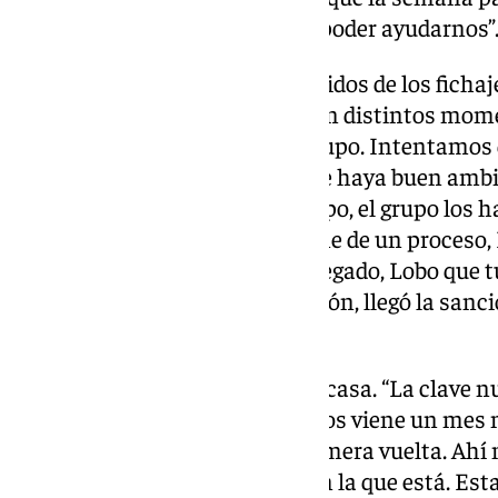
semana y está preparado para poder ayudarnos”
Valoración de los primeros partidos de los ficha
proceso diferente y ha llegado en distintos mo
que están involucrados en el grupo. Intentamos
privilegio de venir a trabajar que haya buen amb
muy bien en la dinámica de grupo, el grupo los h
un poquito más, Castel que viene de un proceso,
pequeña lesión, Yanis que ha llegado, Lobo que t
Pastor que empezó como un avión, llegó la sanció
de la competencia”.
Importancia de los partidos en casa. “La clave n
objetivo pasa por fuertes ahí. Nos viene un me
a pasar casi el ecuador de la primera vuelta. Ah
uno va viendo en la situación en la que está. E