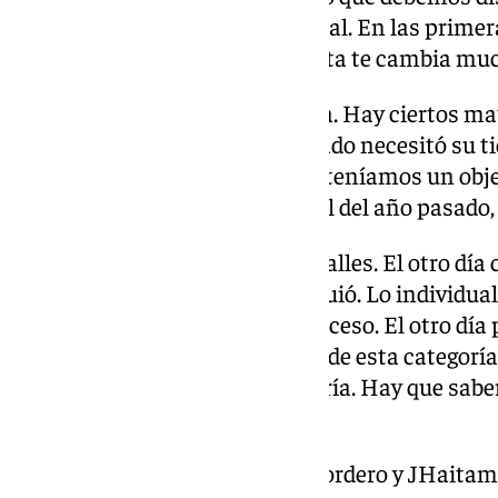
victoria e ir sumando, pues genial. En las prim
porque una victoria o una derrota te cambia muc
Córdoba. “Viene con una derrota. Hay ciertos ma
idea está muy clara. El año pasado necesitó su 
esta temporada. El año pasado teníamos un objet
Me espero un equipo parecido al del año pasado,
Mal inicio del Córdoba. “Son detalles. El otro d
importante por cómo se consiguió. Lo individual
colectivo. Ellos están en ese proceso. El otro dí
lesión, sabemos de la exigencia de esta categorí
que si fuésemos a Cádiz o Almería. Hay que saber 
todo en este club”.
¿Haitam titular? “Está Yanis, Cordero y JHaita