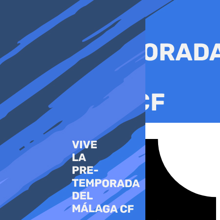
Ir
al
contenido
Tiktok