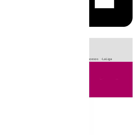
HOY
|
Fútbol
Primera División
Crisis Migratoria en Ceuta
Sucesos
LaLiga
Andalucía