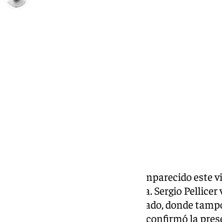
Pedro Jiménez
viernes, 6 septiembre 2024, 20:07
Compartir:
El entrenador del
Málaga
ha comparecido este vi
previa al partido ante el Córdoba. Sergio Pellic
automatismos que el curso pasado, donde tampo
Además del análisis prepartido confirmó la pre