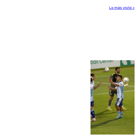
Lo más visto >
Más noticias
Ver más >