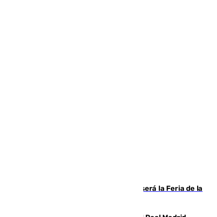
Talleres, escape room y música: así será la Feria de la
Juventud Cofrade de Málaga