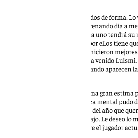
Tenemos que ir paso a paso”.
Momento de Cordero. “Son estados de forma. Lo ve
marca el primer día llevaba entrenando día a med
semana siguiente también. Cada uno tendrá su
gente joven, pero para apostar por ellos tiene q
Genaro y Juande el año pasado hicieron mejores
son otros como Víctor, Luca… Ha venido Luism
gestionar estas situaciones. Cuando aparecen las
Donde se habla es en el campo”.
Genaro. “Nosotros le tenemos una gran estima po
jugador que gracias a su fortaleza mental pudo da
rodeaba. Los que nos quedamos del año que quer
pudo darle la vuelta con su trabajo. Le deseo lo 
estima”, terminaba Pellicer sobre el jugador actu