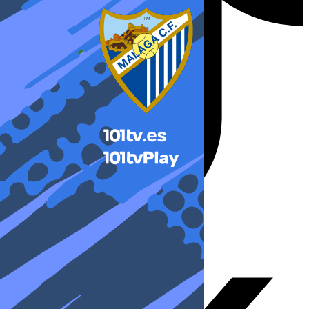
X-twitter