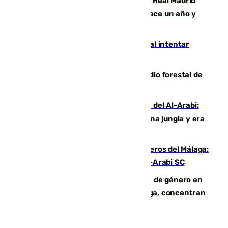
El fichaje más caro de la historia del Real Madrid
costaba 105 millones de euros menos hace un año y
jugaba en Leganés
Ceuta suma 82 fallecidos en el mar al intentar
cruzar la frontera española
Huelva eleva a emergencia el incendio forestal de
Niebla
Juanfran Funes, sobre el duro juego del Al-Arabi:
“Por momentos nos hemos metido en una jungla y era
hasta peligroso”
Ya se han estrenado los tres delanteros del Málaga:
Eneko Jauregui, bigoleador contra el Al-Arabi SC
35 mujeres asesinadas por violencia de género en
España en este 2026: Andalucía y Málaga, concentran
el foco de la tragedia