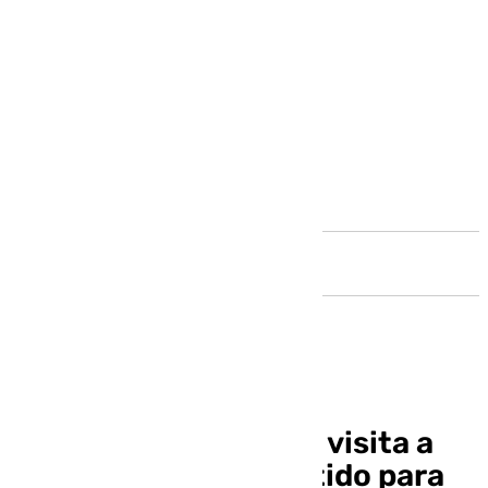
Andalucía
Pellicer espera que la visita a
Córdoba sea «un partido para