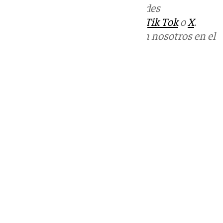
Más noticias de
101TV
en las redes
sociales:
Instagram
,
Facebook
,
Tik Tok
o
X
.
Puedes ponerte en contacto con nosotros en el
correo
informativos@101tv.es
Tags:
Últimas noticias