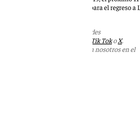
mediapunta estará disponible para el regreso a L
el Huesca.
Más noticias de
101TV
en las redes
sociales:
Instagram
,
Facebook
,
Tik Tok
o
X
.
Puedes ponerte en contacto con nosotros en el
correo
informativos@101tv.es
Tags:
Últimas noticias