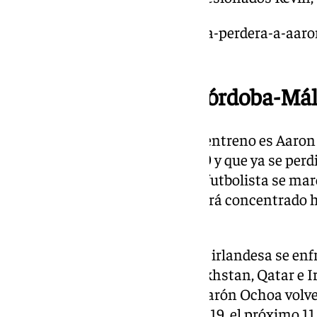
https://www.101tv.es/el-malaga-perdera-a-aar
partido/
Ochoa, baja para el Córdoba-Má
Otro que tampoco estuvo en el entreno es Aaron
concentrado con Irlanda Sub-19 y que ya se perdi
compromiso internacional.
El futbolista se mar
compañeros de selección y estará concentrado 
disputar la Slovenia Cup.
Durante estos días, la selección irlandesa se enf
México, Islandia, Polonia, Kazakhstan, Qatar e I
los días 5, 6 y 7 de septiembre. Aarón Ochoa vol
concentración con Irlanda Sub-19, el próximo 11