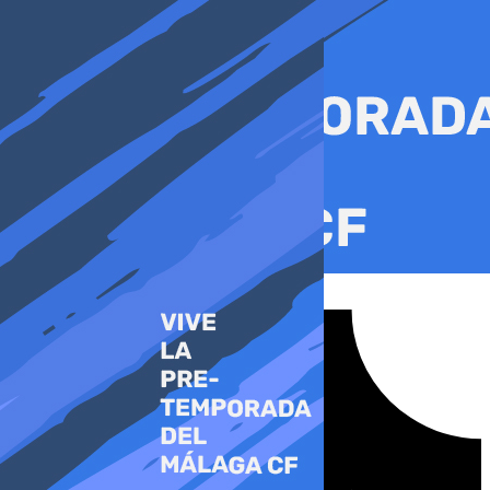
Ir
al
contenido
Tiktok