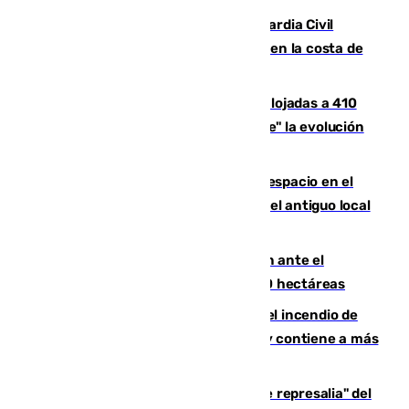
Persecución en Punta Umbría: la Guardia Civil
interviene más de 800 kilos de cocaína en la costa de
Huelva
El incendio de Niebla mantiene desalojadas a 410
personas que siguen con "incertidumbre" la evolución
del viento
Las marcas internacionales ganan espacio en el
Centro de Málaga: la Tagliatella abre en el antiguo local
de Vox Sports Bar
Moreno pide extremar la precaución ante el
incendio de Niebla, que supera las 4.000 hectáreas
340 personas más desalojadas por el incendio de
Niebla, que mantiene a 410 evacuadas y contiene a más
de 500 efectivos trabajando
Italia responde ante las "medidas de represalia" del