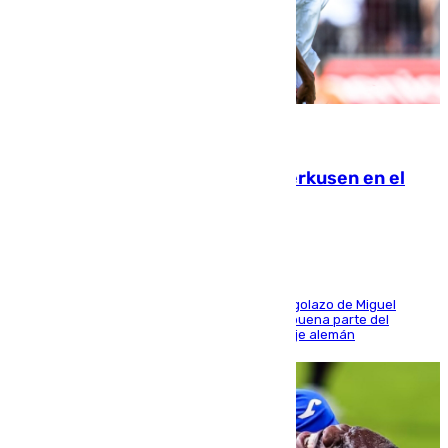
08.08.2026
El Sevilla se desinfla ante el Leverkusen en el
último ensayo (1-2)
El conjunto de Luis García se adelantó con un golazo de Miguel
Sierra y ofreció buenas sensaciones durante buena parte del
encuentro, pero acabó cediendo ante el empuje alemán