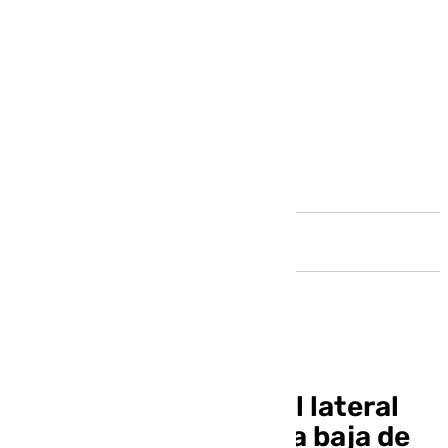
Andalucía
Pellicer llama a filas al lateral
David Márquez ante la baja de