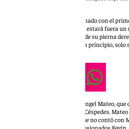
de Víctor García.
El canterano marbellí ha entrenado con el prim
del lesionado Víctor García
, que estará fuera u
una lesión en el bíceps femoral de su pierna der
la evolución de Márquez pero, en principio, solo 
ausencia de Víctor.
Otra novedad es la del portero Ángel Mateo, que
Herrero, Carlos López y Andrés Céspedes. Mateo
nuevas de un entrenamiento que no contó con 
cuádriceps derecho, ni con los lesionados Kevin, 