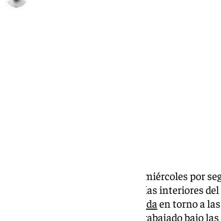
Pedro Jiménez
miércoles, 4 septiembre 2024, 11:52
Compartir:
El Málaga se ha ejercitado este miércoles por s
una sesión de vídeo en las galerías interiores del 
al césped principal de
La Rosaleda
en torno a las
lateral David Márquez, que ha trabajado bajo las 