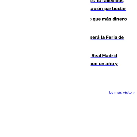
La Justicia ofrece a las familias de los 14 fallecidos
en el incendio de Los Gallardos ser acusación particular
Juanlu Sánchez, el sexto canterano que más dinero
deja en las arcas del Sevilla
Talleres, escape room y música: así será la Feria de
la Juventud Cofrade de Málaga
El fichaje más caro de la historia del Real Madrid
costaba 105 millones de euros menos hace un año y
jugaba en Leganés
Lo más visto >
Más noticias
Ver más >