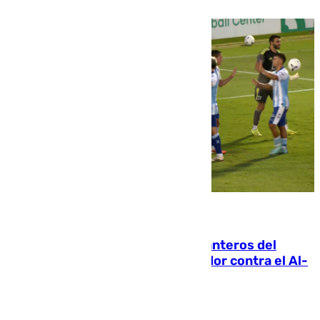
06.08.2026
Ya se han estrenado los tres delanteros del
Málaga: Eneko Jauregui, bigoleador contra el Al-
Arabi SC