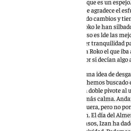
Ovación a Roko Baturina. “Creo que es un espejo.
otro Chupe y otro Kevin. La gente agradece el esf
de querer se transmite. Ha habido cambios y tie
importancia de la plantilla. A Roko le han silbado
Málaga es muy agradecida por eso es lde las me
ser exigente. Teníamos que tener tranquilidad pa
innegociable”. Penalti Roko: “Era Roko el que iba
otros jugadores por otra cosa, por si decían algo 
Dupla Ramón-Izan: “Tenemos una idea de desg
que ha venido de entrenar poco hemos buscado e
al área, buscábamos eso y no un doble pivote al 
con Manu y Luismi queríamos más calma. Anda
Juanpe y Luca se han quedado fuera, pero no por
cuestión numérica y de posición. El día del Alme
note. Que Ramón vaya dando pasos, Izan ha dado