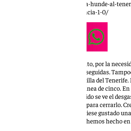
https://www.101tv.es/el-malaga-hunde-al-tene
importante-hacia-la-permanencia-1-0/
Valoración: “Hoy me voy contento, por la necesida
mínima, pero son dos victorias seguidas. Tampoc
les doblamos pero mira la plantilla del Tenerife
han cambiado, han salido con línea de cinco. En
que perder. Pero durante el partido se ve el desg
balón parado. Estaba el partido para cerrarlo. 
victoria en La Rosaleda. Me hubiese gustado una
es el Málaga; toca sufrir. Lo que hemos hecho en