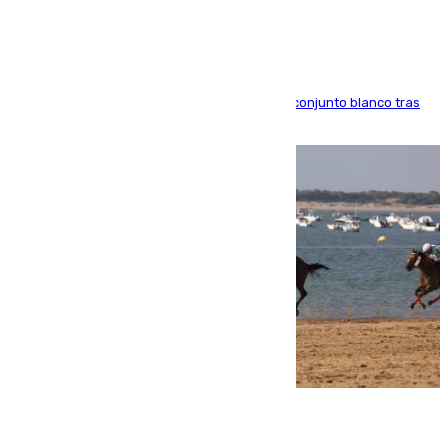
El atacante brasileño amplía su vínculo con el conjunto blanco tras
una etapa repleta de éxitos y protagonismo
06.08.2026