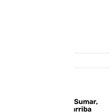
Andalucía
Pellicer quiere más: «Sumar,
sumar, sumar y para arriba