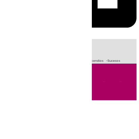
HOY
|
Fútbol
Primera División
Crisis Migratoria en Ceuta
Incendios
Sucesos
Andalucía