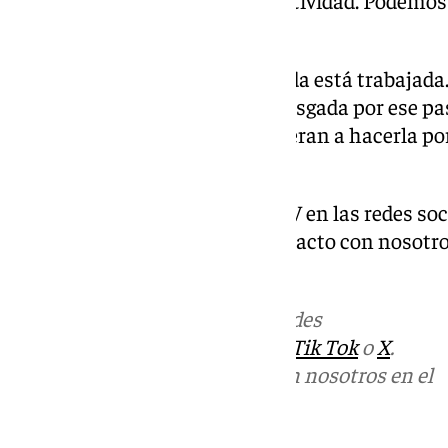
Buscamos ese nivel de competitividad. Podemos
arriba”.
Gol de Dani Sánchez: “Esa jugada está trabajad
dicho. Era una jugada muy arriesgada por ese pase
nada. Manolo dijo que se atrevieran a hacerla por
confianza”.
Descubre más noticias de 101TV en las redes soc
Tok o X. Puedes ponerte en contacto con nosotro
informativos@101tv.es
.
Más noticias de
101TV
en las redes
sociales:
Instagram
,
Facebook
,
Tik Tok
o
X
.
Puedes ponerte en contacto con nosotros en el
correo
informativos@101tv.es