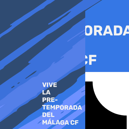
Ir
al
contenido
Tiktok