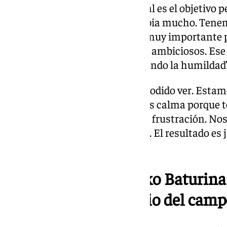
Victoria “Nosotros sabemos cuál es el objetivo 
Si no consigues la victoria cambia mucho. Tene
queremos más. Hoy era un día muy importante pa
Tenemos que ser realistas, pero ambiciosos. Ese e
pasos hacia adelante. No perdiendo la humildad”
Acciones polémicas. “No lo he podido ver. Est
para los árbitros . Hay que darles calma porque
acciones en las que entiendo su frustración. Nos
pierden en dos saques de banda. El resultado es
estamento arbitral”.
De los aplausos a Roko Baturina 
«desgaste» en el medio del camp