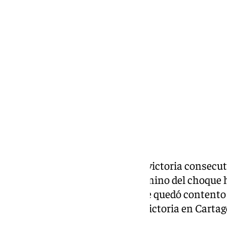
Pedro Jiménez
viernes, 21 febrero 2025, 23:26
Compartir:
El Málaga consigue la segunda victoria consecut
con gol de Dani Sánchez. Al término del choque h
malaguistas, Sergio Pellicer, que quedó contento 
de los suyos (a diferencia de la victoria en Cartag