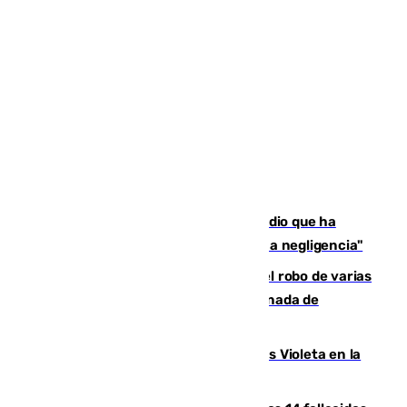
El acalde de Niebla cree que el incendio que ha
afectado a dos aldeas se originó "por una negligencia"
Golpe cofrade en Jaén: investigan el robo de varias
joyas de la Virgen de la Fuensanta Coronada de
Alcaudete
Con Málaga exige duplicar los Puntos Violeta en la
Feria de Málaga