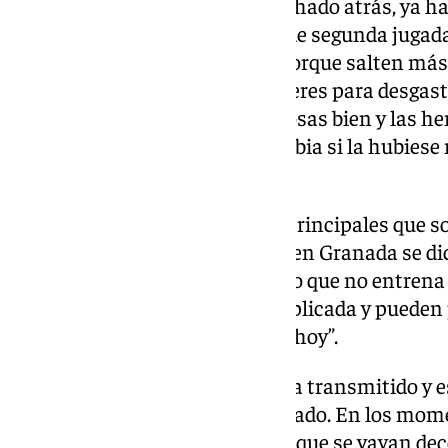
Presión. «Cuando nos hemos echado atrás, ya ha
0-3 y era porque ellos llegaban de segunda jugada
no llegábamos. No te hunden porque salten más
más activos. La posesión la quieres para desgasta
momentos, hemos hecho las cosas bien y las h
Pero nos ha faltado. La de Larrubia si la hubies
alegría pese al resultado».
Cambio de Yanis. “Los actores principales que so
hacer lo mejor posible. Cuando en Granada se di
Cordero son todos. Si hay alguno que no entrena b
Estamos en una categoría complicada y pueden 
individualicemos en días como hoy”.
Afición. «Lo que la afición nos ha transmitido y
es brutal. Ellos siempre han estado. En los mome
siempre han estado. Es normal que se vayan de