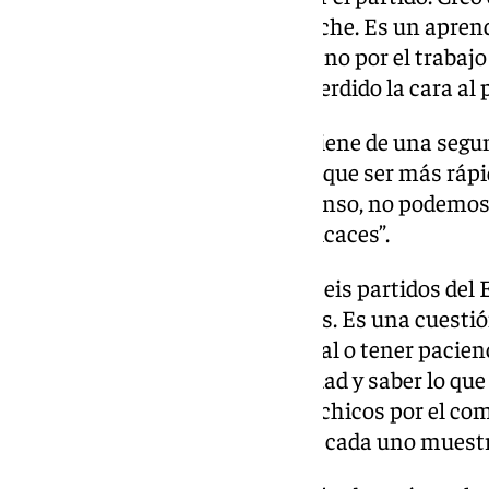
menos posesión ha tenido el Elche. Es un apren
sensaciones del resultado, pero no por el trabaj
fáciles sin presión. No hemos perdido la cara al 
Primer tanto del Elche. “El gol viene de una segu
Nos ha faltado ajustar ahí. Hay que ser más rápi
tensión. Lo he dicho en el descanso, no podemos
día en el que han estado muy eficaces”.
Partido del Elche. “He visto los seis partidos del 
ocurrido hoy no ha pasado antes. Es una cuestió
saber cuando apretar, ser vertical o tener pacien
en ellos. Es una dosis de humildad y saber lo q
la humildad. He felicitado a los chicos por el co
cambios y situaciones para que cada uno muestr