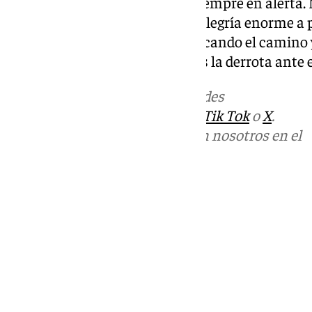
este resultado. Hay que estar siempre en alerta.
Deportivo que vendrá con una alegría enorme a pe
antes. Tenemos que seguir marcando el camino y 
la clave”, terminaba Pellicer tras la derrota ante 
Más noticias de
101TV
en las redes
sociales:
Instagram
,
Facebook
,
Tik Tok
o
X
.
Puedes ponerte en contacto con nosotros en el
correo
informativos@101tv.es
Tags:
Últimas noticias