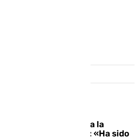
Andalucía
Pellicer resta dureza a la
derrota ante el Elche: «Ha sido