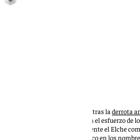
Pedro Jiménez
domingo, 29 septiembre 2024, 00:16
Compartir:
El entrenador del Málaga habló tras la
derrota an
Pellicer valoró de forma positiva el esfuerzo de l
resultado y califica el partido frente el Elche co
malaguista
no quiso poner el foco en los nombre