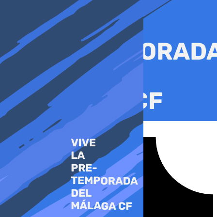
Ir
al
contenido
Tiktok