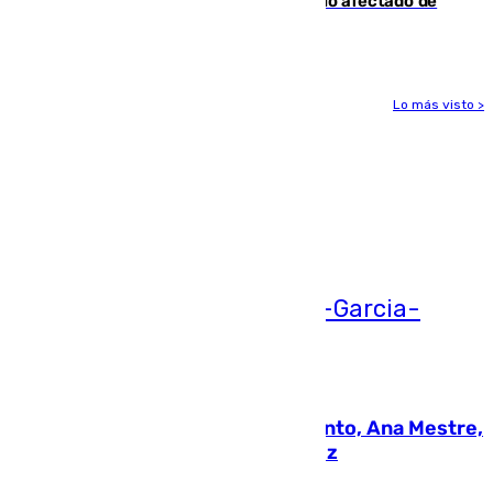
19 familias aún desalojadas y un domicilio afectado de
gravedad
Lo más visto >
Más noticias
Ver más >
05.08.2026
La nueva presidenta del Parlamento, Ana Mestre,
hace parada institucional en Cádiz