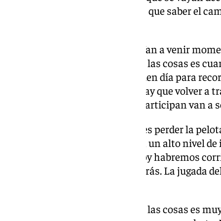
que levantar por ellos. Tenemos que saber el c
vamos».
Trabajo moral. “Es un partido. Van a venir mome
momentos donde no salen bien las cosas es cu
fuertes. Cuando no tienes un buen día para recor
dónde vienes. Es importante. Hay que volver a 
muy limpia. Jugadores que no participan van a se
Más corazón que cabeza. “Puedes perder la pelot
precisos. Hay rivales que exigen un alto nivel d
estas pérdidas. Seguramente hoy habremos corr
perdido el balón y correr para atrás. La jugada de
jugador de Primera División”.
Derrota. “El cómo y el porqué de las cosas es 