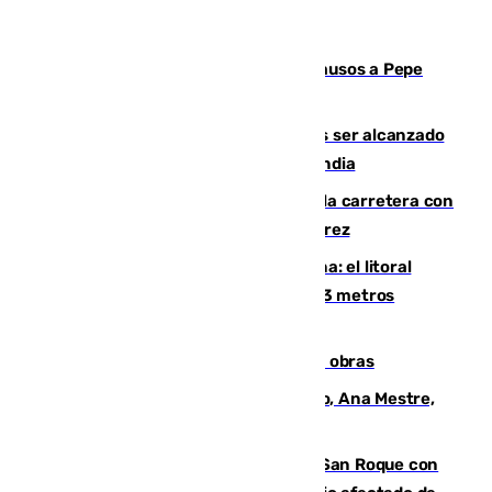
Granada despide con lágrimas y aplausos a Pepe
Habichuela
Un futbolista de 24 años muere tras ser alcanzado
por un rayo durante un partido en Tailandia
Muere un conductor tras salirse de la carretera con
su turismo en la A-480 a la altura de Jerez
Julio supera a junio en basura marina: el litoral
occidental malagueño recoge más de 33 metros
cúbicos de residuos
El Cádiz se afila ante un Granada en obras
La nueva presidenta del Parlamento, Ana Mestre,
hace parada institucional en Cádiz
Estabilizado el incendio forestal de San Roque con