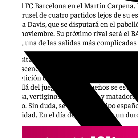
ante el FC Barcelona en el Martín Carpena.
un carrusel de cuatro partidos lejos de su e
la Copa Davis, que se disputará en el pabell
24 de noviembre. Su próximo rival será el 
horas), una de las salidas más complicadas 
Los visitantes encaran el compromiso en 
efervescencia, con trece victorias consecutiv
competición doméstica y en la continental, 
Más allá del juego, los malagueños se están
defensa, vertiginosos en ataque y matadores 
partido. Sin duda, se trata del equipo españ
actualidad. En el día de hoy tendrán un duro