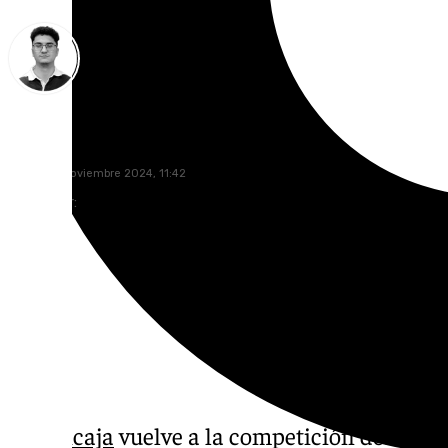
Ignacio Pérez
sábado, 2 noviembre 2024, 11:42
Compartir:
El
Unicaja
vuelve a la competición doméstic