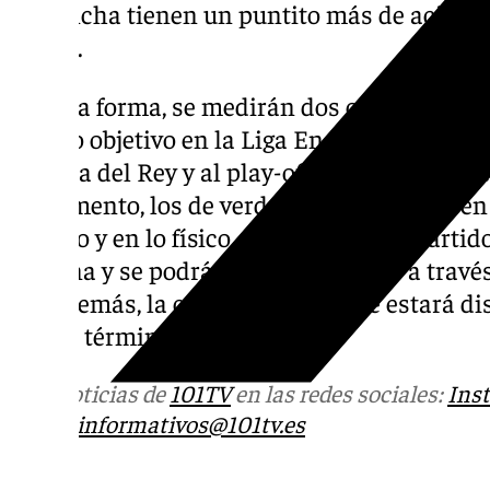
su cancha tienen un puntito más de acierto.
físico».
De esta forma, se medirán dos conjuntos que,
mismo objetivo en la Liga Endesa, que no es
la Copa del Rey y al play-off de la liga y hac
el momento, los de verde y morado están en
técnico y en lo físico. Será uno de los partid
semana y se podrá seguir en directo a través
TV.
Además, la crónica del choque estará di
web al término del mismo.
Más noticias de
101TV
en las redes sociales:
Ins
correo
informativos@101tv.es