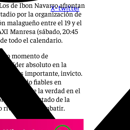
 Los de Ibon Navarro afrontan
X-twitter
stadio por la organización de
ón malagueño entre el 19 y el
BAXI Manresa (sábado, 20:45
de todo el calendario.
pleno momento de
as, líder absoluto en la
y lo más importante, invicto.
 mostrando fiables en
a la hora de la verdad en el
ol con mejor estado de la
 rival al que combatir.