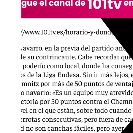
https://www.101tv.es/horario-y-donde-ver-
Ibon Navarro, en la previa del partido ante e
nivel de su contrincante. Cabe recordar qu
por su poderío como local, donde ha conseg
equipos de la Liga Endesa. Sin ir más lejos,
al Chemnitz por más de 50 puntos de ventaja
técnico navarro: «Es un equipo muy atrevido
una victoria por 50 puntos contra el Chemni
del nivel en el que están, sobre todo cuand
tres derrotas consecutivas, pero fuera de ca
Madrid no son canchas fáciles, pero ayer v