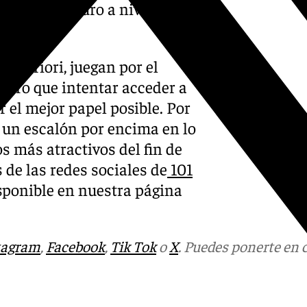
 Será muy duro a nivel
 a priori, juegan por el
 otro que intentar acceder a
er el mejor papel posible. Por
 un escalón por encima en lo
os más atractivos del fin de
 de las redes sociales de
101
sponible en nuestra página
tagram
,
Facebook
,
Tik Tok
o
X
. Puedes ponerte en 