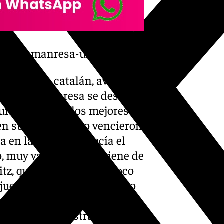
el-baxi-manresa-unicaja/
l conjunto catalán, avisó del
e el BAXI Manresa se destaca
uido tumbar a los mejores
 en su último duelo vencieron
 en la BCL. Esto decía el
, muy valiente y que viene de
tz, que ya te habla un poco
o juegan en casa. Han tenido
sa. Derthona, Lleida o Real
olvieron a demostrar que en