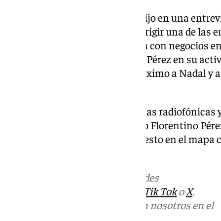
Conocido madridista, en 2021 dijo en una entrevi
encabezar una candidatura a dirigir una de las 
importantes del mundo. Cuenta con negocios en 
América al igual que Florentino Pérez en su act
quien incluso ve a Riquelme próximo a Nadal y a
entorno blanco.
Su nombre ya aparece en tertulias radiofónicas 
‹enemigo› al que ha confrontado Florentino Pérez
desafiando directamente ha puesto en el mapa c
Real Madrid.
Más noticias de
101TV
en las redes
sociales:
Instagram
,
Facebook
,
Tik Tok
o
X
.
Puedes ponerte en contacto con nosotros en el
correo
informativos@101tv.es