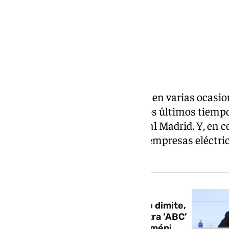
Florentino Pérez ha dejado caer en varias ocasio
prensa más extravagantes de los últimos tiemp
interesados en apartarle del Real Madrid. Y, en c
dar nombres) que está ligado a empresas eléctrica
corriente de opinión negativa.
NOTICIA RELACIONADA
El show de Florentino Pérez: no dimite,
convoca elecciones, carga contra ‘ABC’
y defiende a Valverde y Tchouaméni