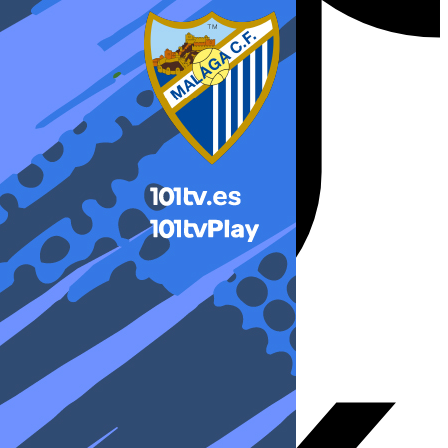
X-twitter