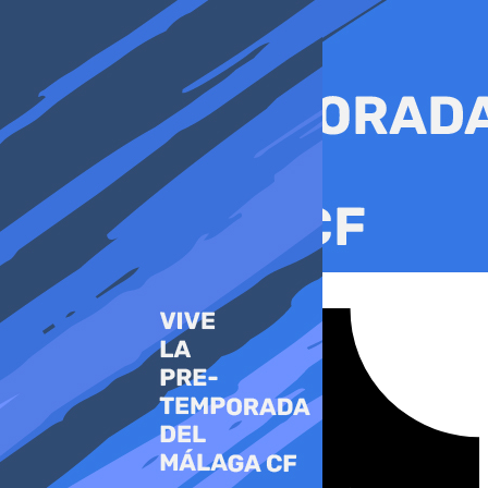
Ir
al
contenido
Tiktok