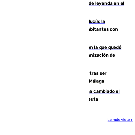
La familia Hernangómez: un legado de leyenda en el
mundo del baloncesto
Nuevo récord de población en Andalucía: la
comunidad supera los 8,7 millones de habitantes con
una alta tasa de extranjeros
Agrede sexualmente a una mujer con la que quedó
por Instagram: dos años prisión e indemnización de
9.000 euros
Un turista de 17 años, hospitalizado tras ser
atropellado a propósito en el Centro de Málaga
De bocadillos a lentejas y pollo: así ha cambiado el
menú de los militares desplegados en Ceuta
Lo más visto >
Más noticias