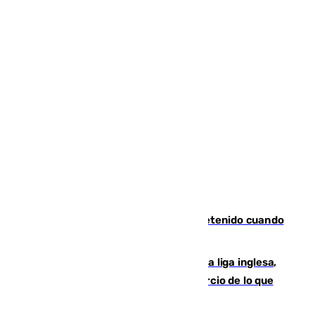
Mata a su expareja en Murcia y es detenido cuando
huía hacia Granada
El Boreham Wood, equipo de la quinta liga inglesa,
rechaza una oferta equivalente a un tercio de lo que
vale el club por un jugador