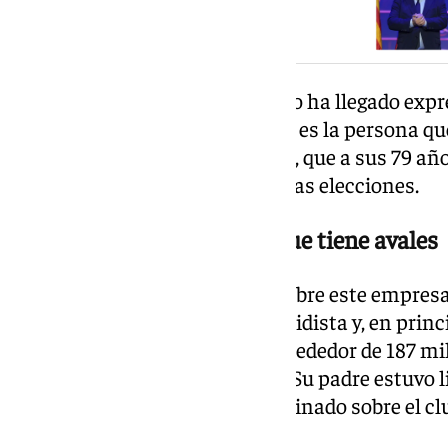
Negreira’
Riquelme, quien en su momento ha llegado expr
a la Presidencia del club blanco, es la persona q
dardos que ha lanzado un Pérez, que a sus 79 año
que va a volver a presentarse a las elecciones.
Un madridista influyente que tiene avales
Según los datos actualizados sobre este empres
de antigüedad como socio madridista y, en princi
importante aval económico (alrededor de 187 mil
presentarse a unas elecciones. Su padre estuvo l
Calderón y en entrevistas ha opinado sobre el c
la última centuria.