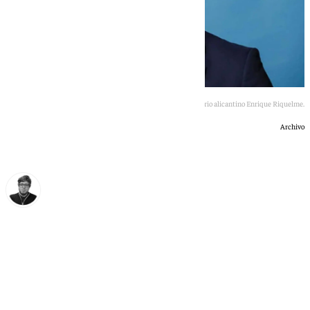
El empresario alicantino Enrique Riquelme.
Archivo
Enrique Rodríguez
miércoles, 13 mayo 2026, 00:03
Compartir: